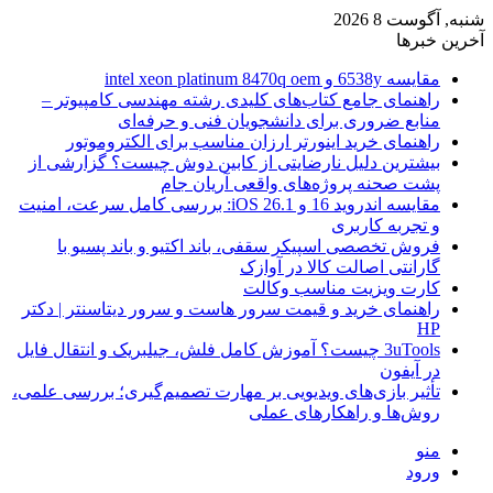
شنبه, آگوست 8 2026
آخرین خبرها
مقایسه 6538y و intel xeon platinum 8470q oem
راهنمای جامع کتاب‌های کلیدی رشته مهندسی کامپیوتر –
منابع ضروری برای دانشجویان فنی و حرفه‌ای
راهنمای خرید اینورتر ارزان مناسب برای الکتروموتور
بیشترین دلیل نارضایتی از کابین دوش چیست؟ گزارشی از
پشت صحنه پروژه‌های واقعی آریان جام
مقایسه اندروید 16 و iOS 26.1: بررسی کامل سرعت، امنیت
و تجربه کاربری
فروش تخصصی اسپیکر سقفی، باند اکتیو و باند پسیو با
گارانتی اصالت کالا در آوازک
کارت ویزیت مناسب وکالت
راهنمای خرید و قیمت سرور هاست و سرور دیتاسنتر | دکتر
HP
3uTools چیست؟ آموزش کامل فلش، جیلبریک و انتقال فایل
در آیفون
تأثیر بازی‌های ویدیویی بر مهارت تصمیم‌گیری؛ بررسی علمی،
روش‌ها و راهکارهای عملی
منو
ورود