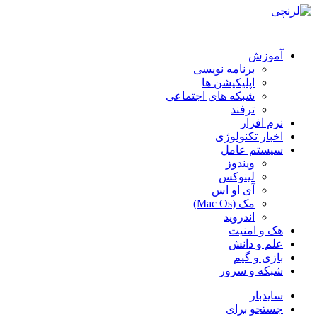
آموزش
برنامه نویسی
اپلیکیشن ها
شبکه های اجتماعی
ترفند
نرم افزار
اخبار تکنولوژی
سیستم عامل
ویندوز
لینوکس
آی او اس
مک (Mac Os)
اندروید
هک و امنیت
علم و دانش
بازی و گیم
شبکه و سرور
سایدبار
جستجو برای