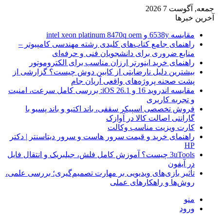
جمعه, آگوست 7 2026
آخرین خبرها
مقایسه 6538y و intel xeon platinum 8470q oem
راهنمای جامع کتاب‌های کلیدی رشته مهندسی کامپیوتر –
منابع ضروری برای دانشجویان فنی و حرفه‌ای
راهنمای خرید اینورتر ارزان مناسب برای الکتروموتور
بیشترین دلیل نارضایتی از کابین دوش چیست؟ گزارشی از
پشت صحنه پروژه‌های واقعی آریان جام
مقایسه اندروید 16 و iOS 26.1: بررسی کامل سرعت، امنیت
و تجربه کاربری
فروش تخصصی اسپیکر سقفی، باند اکتیو و باند پسیو با
گارانتی اصالت کالا در آوازک
کارت ویزیت مناسب وکالت
راهنمای خرید و قیمت سرور هاست و سرور دیتاسنتر | دکتر
HP
3uTools چیست؟ آموزش کامل فلش، جیلبریک و انتقال فایل
در آیفون
تأثیر بازی‌های ویدیویی بر مهارت تصمیم‌گیری؛ بررسی علمی،
روش‌ها و راهکارهای عملی
منو
ورود