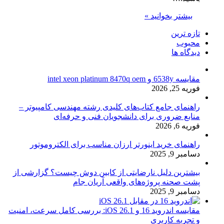
بیشتر بخوانید »
تازه ترین
محبوب
دیدگاه ها
مقایسه 6538y و intel xeon platinum 8470q oem
فوریه 25, 2026
راهنمای جامع کتاب‌های کلیدی رشته مهندسی کامپیوتر –
منابع ضروری برای دانشجویان فنی و حرفه‌ای
فوریه 6, 2026
راهنمای خرید اینورتر ارزان مناسب برای الکتروموتور
دسامبر 9, 2025
بیشترین دلیل نارضایتی از کابین دوش چیست؟ گزارشی از
پشت صحنه پروژه‌های واقعی آریان جام
دسامبر 9, 2025
مقایسه اندروید 16 و iOS 26.1: بررسی کامل سرعت، امنیت
و تجربه کاربری