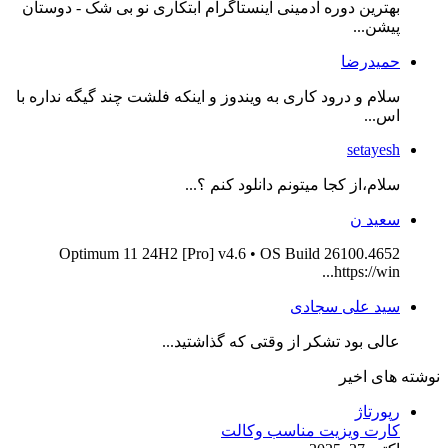
بهترین دوره ادمینی اینستاگرام ابتکاری نو بی شک - دوستان
پیشن...
حمیدرضا
سلام و درود کاری به ویندوز و اینکه فلشت چند گیگه نداره با
اس...
setayesh
سلام،از کجا میتونم دانلود کنم ؟...
سعید ن
Optimum 11 24H2 [Pro] v4.6 • OS Build 26100.4652
https://win...
سید علی سجادی
عالی بود تشکر از وقتی که گذاشتید...
نوشته های اخیر
رپورتاژ
کارت ویزیت مناسب وکالت