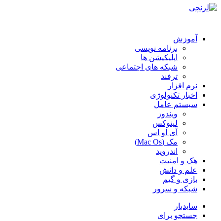
آموزش
برنامه نویسی
اپلیکیشن ها
شبکه های اجتماعی
ترفند
نرم افزار
اخبار تکنولوژی
سیستم عامل
ویندوز
لینوکس
آی او اس
مک (Mac Os)
اندروید
هک و امنیت
علم و دانش
بازی و گیم
شبکه و سرور
سایدبار
جستجو برای