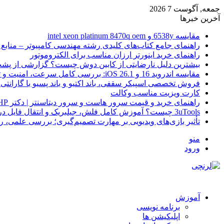
جمعه, آگوست 7 2026
آخرین خبرها
مقایسه 6538y و intel xeon platinum 8470q oem
راهنمای جامع کتاب‌های کلیدی رشته مهندسی کامپیوتر – منابع
راهنمای خرید اینورتر ارزان مناسب برای الکتروموتور
بیشترین دلیل نارضایتی از کابین دوش چیست؟ گزارشی از پشت
مقایسه اندروید 16 و iOS 26.1: بررسی کامل سرعت، امنیت و تجربه کاربری
فروش تخصصی اسپیکر سقفی، باند اکتیو و باند پسیو با گارانتی 
کارت ویزیت مناسب وکالت
راهنمای خرید و قیمت سرور هاست و سرور دیتاسنتر | دکتر HP
3uTools چیست؟ آموزش کامل فلش، جیلبریک و انتقال فایل در آیفون
تأثیر بازی‌های ویدیویی بر مهارت تصمیم‌گیری؛ بررسی علمی، 
منو
ورود
آموزش
برنامه نویسی
اپلیکیشن ها