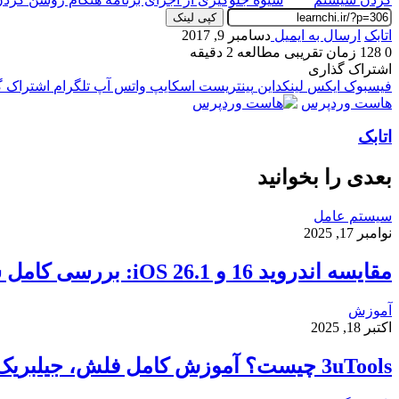
کپی لینک
اتابک
ارسال به ایمیل
دسامبر 9, 2017
0
128
زمان تقریبی مطالعه 2 دقیقه
اشتراک گذاری
فیسبوک
ایکس
لینکداین
پینتریست
اسکایپ
واتس آپ
تلگرام
اشتراک گذ
هاست وردپرس
اتابک
بعدی را بخوانید
سیستم عامل
نوامبر 17, 2025
مقایسه اندروید 16 و iOS 26.1: بررسی کامل سرعت، امنیت و تجربه کاربری
آموزش
اکتبر 18, 2025
3uTools چیست؟ آموزش کامل فلش، جیلبریک و انتقال فایل در آیفون