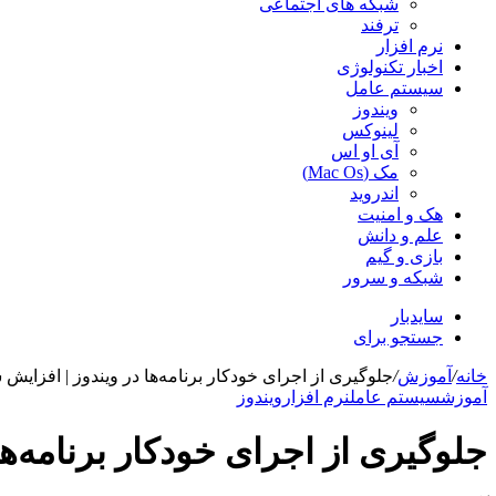
شبکه های اجتماعی
ترفند
نرم افزار
اخبار تکنولوژی
سیستم عامل
ویندوز
لینوکس
آی او اس
مک (Mac Os)
اندروید
هک و امنیت
علم و دانش
بازی و گیم
شبکه و سرور
سایدبار
جستجو برای
خانه
/
آموزش
/
جلوگیری از اجرای خودکار برنامه‌ها در ویندوز | افزای
آموزش
سیستم عامل
نرم افزار
ویندوز
جلوگیری از اجرای خودکار برنامه‌ه