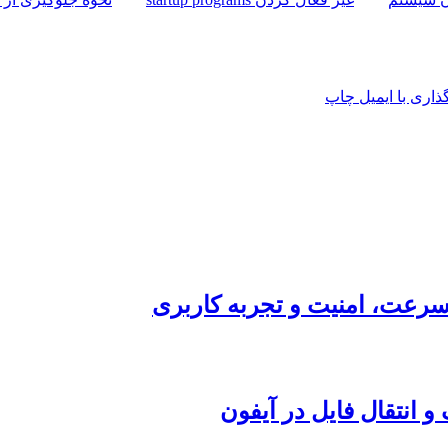
اری با ایمیل
چاپ