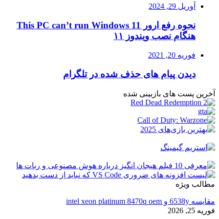
آوریل 29, 2024
نحوه رفع ارور This PC can’t run Windows 11
هنگام نصب ویندوز ۱۱
فوریه 20, 2021
دیدن پیام های حذف شده در تلگرام
آخرین پست های بازبینی شده
مطالب ویژه
مقایسه 6538y و intel xeon platinum 8470q oem
فوریه 25, 2026