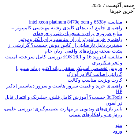
جمعه, آگوست 7 2026
آخرین خبرها
مقایسه 6538y و intel xeon platinum 8470q oem
راهنمای جامع کتاب‌های کلیدی رشته مهندسی کامپیوتر –
منابع ضروری برای دانشجویان فنی و حرفه‌ای
راهنمای خرید اینورتر ارزان مناسب برای الکتروموتور
بیشترین دلیل نارضایتی از کابین دوش چیست؟ گزارشی از
پشت صحنه پروژه‌های واقعی آریان جام
مقایسه اندروید 16 و iOS 26.1: بررسی کامل سرعت، امنیت
و تجربه کاربری
فروش تخصصی اسپیکر سقفی، باند اکتیو و باند پسیو با
گارانتی اصالت کالا در آوازک
کارت ویزیت مناسب وکالت
راهنمای خرید و قیمت سرور هاست و سرور دیتاسنتر | دکتر
HP
3uTools چیست؟ آموزش کامل فلش، جیلبریک و انتقال فایل
در آیفون
تأثیر بازی‌های ویدیویی بر مهارت تصمیم‌گیری؛ بررسی علمی،
روش‌ها و راهکارهای عملی
منو
ورود