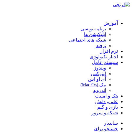
آموزش
برنامه نویسی
اپلیکیشن ها
شبکه های اجتماعی
ترفند
نرم افزار
اخبار تکنولوژی
سیستم عامل
ویندوز
لینوکس
آی او اس
مک (Mac Os)
اندروید
هک و امنیت
علم و دانش
بازی و گیم
شبکه و سرور
سایدبار
جستجو برای