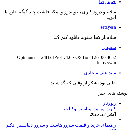
حمیدرضا
سلام و درود کاری به ویندوز و اینکه فلشت چند گیگه نداره با
اس...
setayesh
سلام،از کجا میتونم دانلود کنم ؟...
سعید ن
Optimum 11 24H2 [Pro] v4.6 • OS Build 26100.4652
https://win...
سید علی سجادی
عالی بود تشکر از وقتی که گذاشتید...
نوشته های اخیر
رپورتاژ
کارت ویزیت مناسب وکالت
اکتبر 27, 2025
راهنمای خرید و قیمت سرور هاست و سرور دیتاسنتر | دکتر