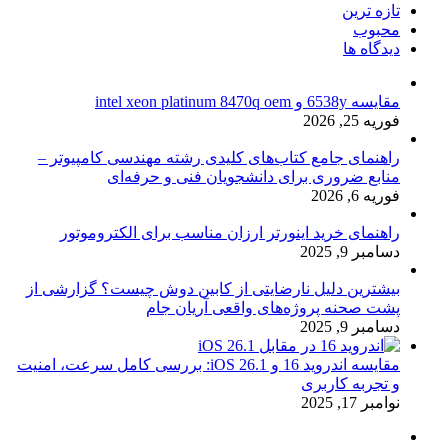
تازه ترین
محبوب
دیدگاه ها
مقایسه 6538y و intel xeon platinum 8470q oem
فوریه 25, 2026
راهنمای جامع کتاب‌های کلیدی رشته مهندسی کامپیوتر –
منابع ضروری برای دانشجویان فنی و حرفه‌ای
فوریه 6, 2026
راهنمای خرید اینورتر ارزان مناسب برای الکتروموتور
دسامبر 9, 2025
بیشترین دلیل نارضایتی از کابین دوش چیست؟ گزارشی از
پشت صحنه پروژه‌های واقعی آریان جام
دسامبر 9, 2025
مقایسه اندروید 16 و iOS 26.1: بررسی کامل سرعت، امنیت
و تجربه کاربری
نوامبر 17, 2025