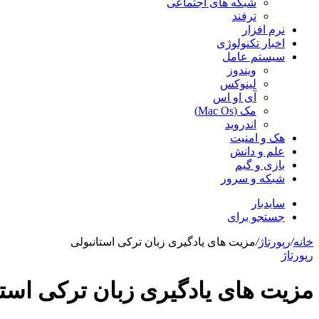
شبکه های اجتماعی
ترفند
نرم افزار
اخبار تکنولوژی
سیستم عامل
ویندوز
لینوکس
آی او اس
مک (Mac Os)
اندروید
هک و امنیت
علم و دانش
بازی و گیم
شبکه و سرور
سایدبار
جستجو برای
خانه
/
رپورتاژ
/
مزیت های یادگیری زبان ترکی استانبولی
رپورتاژ
مزیت های یادگیری زبان ترکی استا