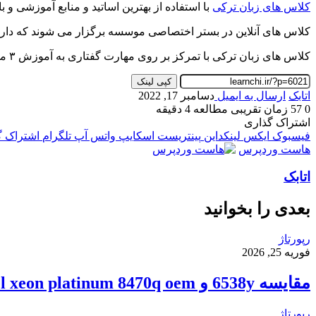
کلاس های زبان ترکی
با استفاده از بهترین اساتید و منابع آموزشی 
کلاس های آنلاین در بستر اختصاصی موسسه برگزار می شوند که دار
کلاس های زبان ترکی با تمرکز بر روی مهارت گفتاری به آموزش ۳ مهارت دیگر زبان ترکی به صورت همزمان می پردازند که برای شرکت در این کلاس ها تعیین سطح و مشاوره به صورت رایگان است.
کپی لینک
اتابک
ارسال به ایمیل
دسامبر 17, 2022
0
57
زمان تقریبی مطالعه 4 دقیقه
اشتراک گذاری
فیسبوک
ایکس
لینکداین
پینتریست
اسکایپ
واتس آپ
تلگرام
اشتراک گذ
هاست وردپرس
اتابک
بعدی را بخوانید
رپورتاژ
فوریه 25, 2026
مقایسه 6538y و intel xeon platinum 8470q oem
رپورتاژ