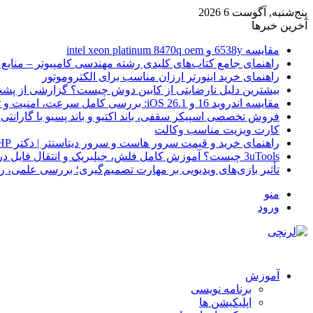
پنج‌شنبه, آگوست 6 2026
آخرین خبرها
مقایسه 6538y و intel xeon platinum 8470q oem
راهنمای جامع کتاب‌های کلیدی رشته مهندسی کامپیوتر – منابع
راهنمای خرید اینورتر ارزان مناسب برای الکتروموتور
بیشترین دلیل نارضایتی از کابین دوش چیست؟ گزارشی از پشت
مقایسه اندروید 16 و iOS 26.1: بررسی کامل سرعت، امنیت و تجربه کاربری
فروش تخصصی اسپیکر سقفی، باند اکتیو و باند پسیو با گارانتی 
کارت ویزیت مناسب وکالت
راهنمای خرید و قیمت سرور هاست و سرور دیتاسنتر | دکتر HP
3uTools چیست؟ آموزش کامل فلش، جیلبریک و انتقال فایل در آیفون
تأثیر بازی‌های ویدیویی بر مهارت تصمیم‌گیری؛ بررسی علمی، 
منو
ورود
آموزش
برنامه نویسی
اپلیکیشن ها