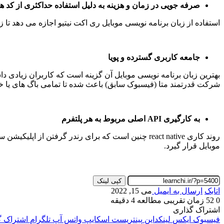
صرفه جویی در زمان و هزینه به دلیل استفاده حداکثری از کد ها
استفاده از زبان برنامه نویسی موبایل ری اکت نیتیو اجازه می دهد تا زبان برنامه نویسی اندروید و ios
جامعه کاربری گسترده و پویا
شرکت قدرتمند متا (فیسبوک سابق) باعث شده تا تمامی باگ های یا خط
به کارگیری API اصلی مربوط به هر پلتفرم
موبایل قرار گیرد.
کپی لینک
اتابک
ارسال به ایمیل
می 15, 2022
0
52
زمان تقریبی مطالعه 4 دقیقه
اشتراک گذاری
فیسبوک
ایکس
لینکداین
پینتریست
اسکایپ
واتس آپ
تلگرام
اشتراک گذ