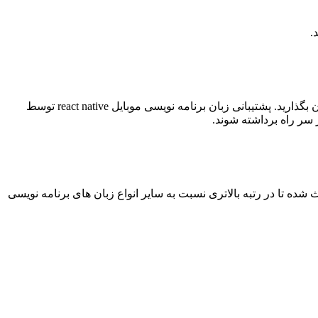
بهترین زبان برنامه نویسی موبایل آن گزینه است که کاربران زیادی داشته باشد و بتوانید مشکلات و چالش های خود را به راحتی با آنها در میان بگذارید. پشتیبانی زبان برنامه نویسی موبایل react native توسط
سر راه برداشته شوند.
پلتفرم میزبان میرود. همین قابلیت باعث شده تا در رتبه بالاتری نسبت به سایر انواع زبان های برنامه نویسی