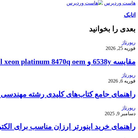
هاست وردپرس
اتابک
بعدی را بخوانید
رپورتاژ
فوریه 25, 2026
مقایسه 6538y و intel xeon platinum 8470q oem
رپورتاژ
فوریه 6, 2026
راهنمای جامع کتاب‌های کلیدی رشته مهندسی ک
رپورتاژ
دسامبر 9, 2025
راهنمای خرید اینورتر ارزان مناسب برای الکت