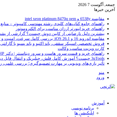
جمعه, آگوست 7 2026
آخرین خبرها
مقایسه 6538y و intel xeon platinum 8470q oem
راهنمای جامع کتاب‌های کلیدی رشته مهندسی کامپیوتر – منابع
راهنمای خرید اینورتر ارزان مناسب برای الکتروموتور
بیشترین دلیل نارضایتی از کابین دوش چیست؟ گزارشی از پشت
مقایسه اندروید 16 و iOS 26.1: بررسی کامل سرعت، امنیت و تجربه کاربری
فروش تخصصی اسپیکر سقفی، باند اکتیو و باند پسیو با گارانتی 
کارت ویزیت مناسب وکالت
راهنمای خرید و قیمت سرور هاست و سرور دیتاسنتر | دکتر HP
3uTools چیست؟ آموزش کامل فلش، جیلبریک و انتقال فایل در آیفون
تأثیر بازی‌های ویدیویی بر مهارت تصمیم‌گیری؛ بررسی علمی، 
منو
ورود
آموزش
برنامه نویسی
اپلیکیشن ها