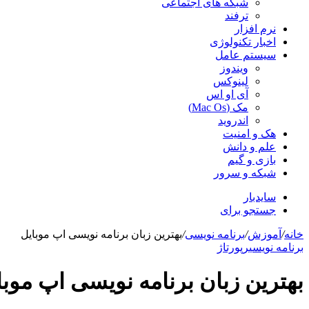
شبکه های اجتماعی
ترفند
نرم افزار
اخبار تکنولوژی
سیستم عامل
ویندوز
لینوکس
آی او اس
مک (Mac Os)
اندروید
هک و امنیت
علم و دانش
بازی و گیم
شبکه و سرور
سایدبار
جستجو برای
خانه
/
آموزش
/
برنامه نویسی
/
بهترین زبان برنامه نویسی اپ موبایل
برنامه نویسی
رپورتاژ
بهترین زبان برنامه نویسی اپ موبا