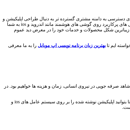
ای دسترسی به دامنه مشتری گسترده تر به دنبال طراحی اپلیکیشن و
سایت هستند تا بتوانند خدمات و محصولات خود را به راحتی در اختیار مشتریان از سراسر کشور قرار دهند. از سوی دیگر ظهور سیستم عامل های پرکاربرد روی گوشی های هوشمند مانند اندروید و ios به شما
 زیباترین شکل محصولات و خدمات خود را در معرض دید عموم
استه ایم تا
بهترین زبان برنامه نویسی اپ موبایل
را به ما معرفی
را شاهد صرفه جویی در نیروی انسانی، زمان و هزینه ها خواهیم بود. در
شرکت متا یا فیسبوک سابق به عنوان توسعه دهنده پلتفرم زبان برنامه نویسی react native شناخته می شود. استفاده از زبان باعث می شود تا بتوانید اپلیکیشن نوشته شده را بر روی سیستم عامل های ios و
ست.