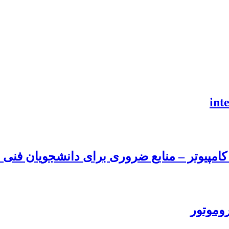
امپیوتر – منابع ضروری برای دانشجویان فنی و
روموتور