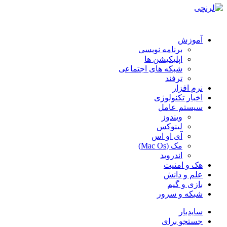
آموزش
برنامه نویسی
اپلیکیشن ها
شبکه های اجتماعی
ترفند
نرم افزار
اخبار تکنولوژی
سیستم عامل
ویندوز
لینوکس
آی او اس
مک (Mac Os)
اندروید
هک و امنیت
علم و دانش
بازی و گیم
شبکه و سرور
سایدبار
جستجو برای