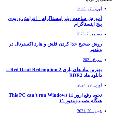
آوریل 27, 2024
آموزش ساخت ریلز اینستاگرام – افزایش ورودی
پیج اینستاگرام
دسامبر 7, 2023
روش صحیح جدا کردن فلش و هارد اکسترنال در
ویندوز
می 6, 2021
بهترین ماد های بازی Red Dead Redemption 2 –
دانلود ماد RDR2
آوریل 29, 2024
نحوه رفع ارور This PC can’t run Windows 11
هنگام نصب ویندوز ۱۱
فوریه 20, 2021