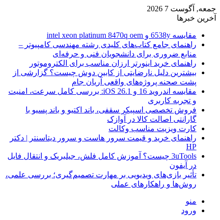
جمعه, آگوست 7 2026
آخرین خبرها
مقایسه 6538y و intel xeon platinum 8470q oem
راهنمای جامع کتاب‌های کلیدی رشته مهندسی کامپیوتر –
منابع ضروری برای دانشجویان فنی و حرفه‌ای
راهنمای خرید اینورتر ارزان مناسب برای الکتروموتور
بیشترین دلیل نارضایتی از کابین دوش چیست؟ گزارشی از
پشت صحنه پروژه‌های واقعی آریان جام
مقایسه اندروید 16 و iOS 26.1: بررسی کامل سرعت، امنیت
و تجربه کاربری
فروش تخصصی اسپیکر سقفی، باند اکتیو و باند پسیو با
گارانتی اصالت کالا در آوازک
کارت ویزیت مناسب وکالت
راهنمای خرید و قیمت سرور هاست و سرور دیتاسنتر | دکتر
HP
3uTools چیست؟ آموزش کامل فلش، جیلبریک و انتقال فایل
در آیفون
تأثیر بازی‌های ویدیویی بر مهارت تصمیم‌گیری؛ بررسی علمی،
روش‌ها و راهکارهای عملی
منو
ورود