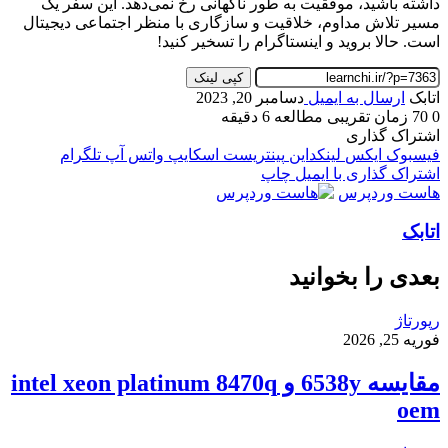
داشته باشید، موفقیت به طور ناگهانی رخ نمی‌دهد. این سفر یک
مسیر تلاش مداوم، خلاقیت و سازگاری با منظر اجتماعی دیجیتال
است. حالا بروید و اینستاگرام را تسخیر کنید!
کپی لینک
اتابک
ارسال به ایمیل
دسامبر 20, 2023
0
70
زمان تقریبی مطالعه 6 دقیقه
اشتراک گذاری
فیسبوک
ایکس
لینکداین
پینتریست
اسکایپ
واتس آپ
تلگرام
اشتراک گذاری با ایمیل
چاپ
هاست وردپرس
اتابک
بعدی را بخوانید
رپورتاژ
فوریه 25, 2026
مقایسه 6538y و intel xeon platinum 8470q
oem