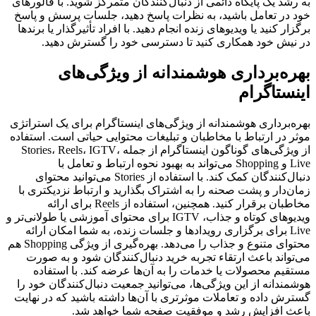
به رشد یک پایگاه دائمی از دنبال‌کنندگان متمرکز شوید. با فالورهای
خود در تعامل باشید، به نظرات پاسخ دهید، جلسات پرسش و پاسخ
برگزار کنید یا ویدیوهای زنده انجام دهید. با افراد تأثیرگذار یا برندها
در نیش خود همکاری کنید تا دسترسی خود را گسترش دهید.
بهره‌برداری هوشمندانه از ویژگی‌های
اینستاگرام
بهره‌برداری هوشمندانه از ویژگی‌های اینستاگرام برای یک استراتژی
موثر در ارتباط با مخاطبان و تبلیغات محتوایی حیاتی است. استفاده
از ویژگی‌های گوناگون اینستاگرام از جمله Stories، Reels، IGTV،
Live و Shopping می‌تواند به بهبود نحوه ارتباط و تعامل با
دنبال‌کنندگان کمک کند. با استفاده از Stories می‌توانید محتوای
زمان‌دار و پشت صحنه را به اشتراک بگذارید و ارتباط نزدیکتری با
مخاطبان برقرار کنید. همچنین، استفاده از Reels برای ارائه
ویدیوهای کوتاه و جذاب، IGTV برای محتوای آموزشی یا طولانی‌تر و
Live برای برگزاری رویدادها و جلسات زنده، به شما امکان ارائه
محتوای متنوع و جذاب را می‌دهد. بهره‌گیری از ویژگی Shopping هم
می‌تواند باعث ارتقاء تجربه خرید دنبال‌کنندگان شود و به صورت
مستقیم محصولات یا خدمات را به آن‌ها عرضه کند. با استفاده
هوشمندانه از این ویژگی‌ها، می‌توانید جمعیت دنبال‌کنندگان خود را
گسترش داده و تعاملات موثرتری با آن‌ها داشته باشید که در نهایت
باعث افزایش رشد و موفقیت صفحه شما خواهد شد.