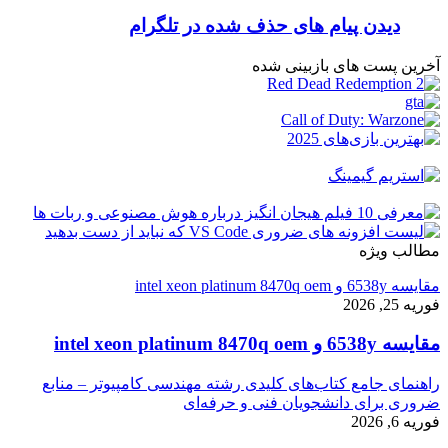
دیدن پیام های حذف شده در تلگرام
آخرین پست های بازبینی شده
مطالب ویژه
مقایسه 6538y و intel xeon platinum 8470q oem
فوریه 25, 2026
مقایسه 6538y و intel xeon platinum 8470q oem
راهنمای جامع کتاب‌های کلیدی رشته مهندسی کامپیوتر – منابع
ضروری برای دانشجویان فنی و حرفه‌ای
فوریه 6, 2026