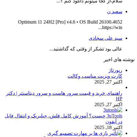
سلام،از کجا میتونم دانلود کنم ؟...
سعید ن
Optimum 11 24H2 [Pro] v4.6 • OS Build 26100.4652
https://win...
سید علی سجادی
عالی بود تشکر از وقتی که گذاشتید...
نوشته های اخیر
رپورتاژ
کارت ویزیت مناسب وکالت
اکتبر 27, 2025
راهنمای خرید و قیمت سرور هاست و سرور دیتاسنتر | دکتر
HP
اکتبر 27, 2025
3uTools چیست؟ آموزش کامل فلش، جیلبریک و انتقال فایل
در آیفون
اکتبر 18, 2025