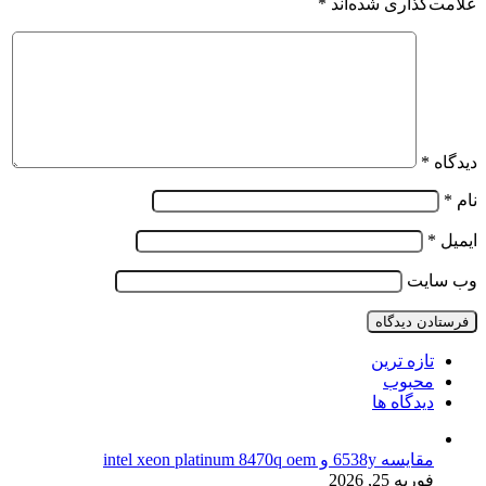
علامت‌گذاری شده‌اند
*
دیدگاه
*
نام
*
ایمیل
*
وب‌ سایت
تازه ترین
محبوب
دیدگاه ها
مقایسه 6538y و intel xeon platinum 8470q oem
فوریه 25, 2026