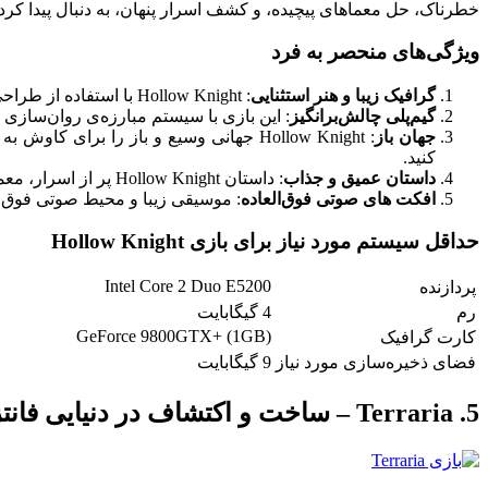
خطرناک، حل معماهای پیچیده، و کشف اسرار پنهان، به دنبال پیدا کر
ویژگی‌های منحصر به فرد
گرافیک زیبا و هنر استثنایی
: Hollow Knight با استفاده از طراحی هنری زیبا و جلب‌کننده، جهانی تاریک و مرموز را به زندگی می‌کشاند که شما را در سفری فوق‌العاده می‌برد.
گیم‌پلی چالش‌برانگیز
: این بازی با سیستم مبارزه‌ی روان‌سازی و
جهان باز
: Hollow Knight جهانی وسیع و باز را بر
کنید.
داستان عمیق و جذاب
: داستان Hollow Knight پر از اسرار، معماها، و شخصیت‌های جذاب است که شما را به تفکر و تسلط بر محیط بازی تشویق می‌کند.
افکت های صوتی فوق‌العاده
: موسیقی زیبا و محیط صوتی فوق‌ال
حداقل سیستم مورد نیاز برای بازی Hollow Knight
Intel Core 2 Duo E5200
پردازنده
رم
4 گیگابایت
GeForce 9800GTX+ (1GB)
کارت گرافیک
فضای ذخیره‌سازی مورد نیاز
9 گیگابایت
5. Terraria – ساخت و اکتشاف در دنیایی فانتزی