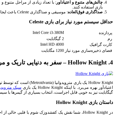
چالش‌های متنوع و اعتیادآور
بازی استفاده کنند.
صداگذاری فوق‌العاده
: موسیقی و صداگذاری Celeste باعث ایجاد یک تجربه صوتی فوق‌العاده و الهام‌بخش می‌شود که باعث می‌شود بازیکنان به طور کامل در دنیای بازی فرو روند.
حداقل سیستم مورد نیاز برای بازی Celeste
Intel Core i3-380M
پردازنده
رم
2 گیگابایت
Intel HD 4000
کارت گرافیک
فضای ذخیره‌سازی مورد نیاز
1200 مگابایت
4. Hollow Knight – سفر به دنیایی تاریک و مرموز
اعتیادآور بهره می‌برد. با اینکه Hollow Knight یک بازی
سبک مترویدوا
گیگابایت نیز به خوبی قابل اجراست، انتخاب بسیاری از گیمرها با س
داستان بازی Hollow Knight