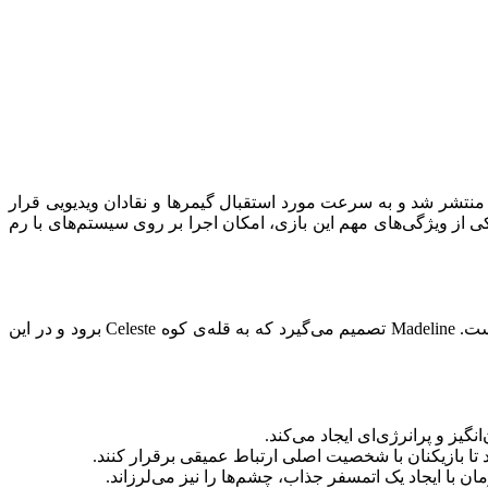
Celest یک بازی ماجراجویی و پلتفرمر است که توسط توسعه‌دهنده مستقل Matt Makes Games ساخته شده است. این بازی در سال 2018 منتشر شد و به سرعت مورد استقبال گیمرها و نقادان ویدیویی قرار
. یکی از ویژگی‌های مهم این بازی، امکان اجرا بر روی سیستم‌های با رم
Celeste داستان Madeline را روایت می‌کند، یک دختر جوان که به دنبال سفری در جستجوی خود و پیروزی بر مبارزه های ذهنی و فیزیکی است. Madeline تصمیم می‌گیرد که به قله‌ی کوه Celeste برود و در این