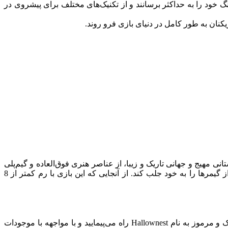
زیکنان می‌خواهد تا مهارت‌های پلتفرمینگ خود را به حداکثر برسانند و از تکنیک‌های مختلف برای پیشروی در
عه‌دهنده استرالیایی Team Cherry ساخته شده است. این بازی با داستانی مهیج و جهانی تاریک و زیبا، از عناصر هنری فوق‌العاده و گیم‌پلی
است، اما با گرافیک زیبا و داستان جذاب، توانسته است بسیاری از گیمرها را به خود جلب کند. از آنجایی که این بازی با رم کمتر از 8
در Hollow Knight، شما نقش یک کفشدوزک شوم با قلبی خالی از احساسات به نام “Hollow Knight” را بازی می‌کنید. شما در جهانی تاریک و مرموز به نام Hallownest راه می‌پیمایید و با مواجهه با موجودات