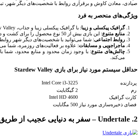
صیادی، معادن کاوش و برقراری روابط با شخصیت‌های دیگر شهر، تب
ویژگی‌های منحصر به فرد
گرافیک پیکسلی و زیبا
: با گرافیک پیکسلی زیبا و جذاب، Stardew Valley باعث ایجاد یک اتمسفر دلنشین و دوست‌داشتنی می‌شود که شما را به دنیای روستایی فرامی‌خواند.
منابع متنوع
: این بازی بیش از 50 نوع محصول را برای کشت و داشت دارد، همچنین فرصت‌های بی‌نهایتی برای صیادی، معدن کاوی، و غیره وجود دارد که هر کدام از آنها بازی را به چالش می‌کشانند.
روابط اجتماعی
: شما می‌توانید با شخصیت‌های دیگر شهر روابط برق
ماجراجویی و مسابقات
: علاوه بر فعالیت‌های روزمره، شما می
چالش‌های متنوع
: با وجود زمان محدود و منابع محدود، شما با
می‌کند.
حداقل سیستم مورد نیاز برای بازی Stardew Valley
Intel Core i3-3225
پردازنده
رم
2 گیگابایت
Intel HD 4600
کارت گرافیک
فضای ذخیره‌سازی مورد نیاز
500 مگابایت
2. Undertale – سفر به دنیایی عجیب از طریق داستان وحشتناک و جذاب