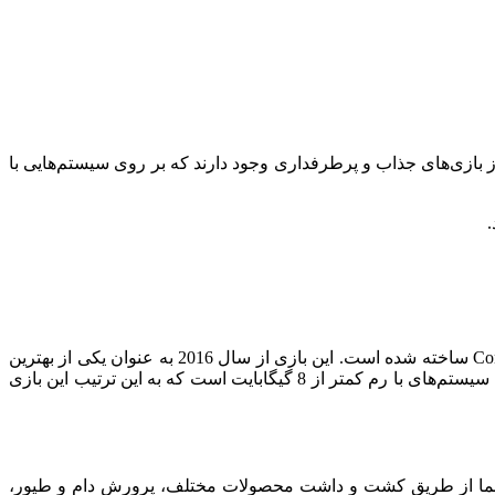
وز بازی‌های جذاب و پرطرفداری وجود دارند که بر روی سیستم‌هایی با
Stardew Valley یک بازی ساده ولی جذاب در سبک فارمینگ و شبیه‌سازی زندگی روستایی است که توسط توسعه‌دهنده مستقل ConcernedApe ساخته شده است. این بازی از سال 2016 به عنوان یکی از بهترین
بازی‌های مستقل منتشر شده و تاکنون هزاران گیمر را به خود جذب کرده است. یکی از ویژگی‌های مهم Stardew Valley قابلیت اجرا بر روی سیستم‌های با رم کمتر از 8 گیگابایت است که به این ترتیب این بازی
. هدف شما از طریق کشت و داشت محصولات مختلف، پرورش دام و طیور،