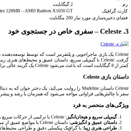
رم
2 گیگابایت
ries 128MB – AMD Radeon X1650 GT
کارت گرافیک
فضای ذخیره‌سازی مورد نیاز
200 مگابایت
3. Celeste – سفری خاص در جستجوی خود
گرفت. Celeste با گیم‌پلی سریع، داستان عمیق و محیط‌های
کمتر از 8 گیگابایت است که باعث می‌شود Celeste یک گزینه عالی برای گیمرهایی با محدودیت‌های سخت‌افزاری باشد.
داستان بازی Celeste
سفر با چالش‌هایی فراوانی مواجه می‌شود که همزمان با رشد و پیشرفت 
ویژگی‌های منحصر به فرد
گیم‌پلی سریع و هیجان‌انگیز
: Celeste با ترکیبی از حرکات سریع و دقیق، پلتفرمینگ چالش‌بار و موسیقی فوق‌العاده، تجربه‌ی بازی هیجان‌انگیز و پرانرژی‌ای ایجاد می‌کند.
داستان عمیق و انگیزشی
: داستان Celeste با مواضع عمیق از مبارزه با اضطراب، انتقاد از خود و پیدا کردن قدرت داخلی، باعث می‌شود تا بازیکنان با شخصیت اصلی ارتباط عمیقی برقرار کنند.
طراحی هنری زیبا
: با گرافیک پیکسلی دقیق و طراحی محیط‌های هنری زیبا، Celeste به بازی ای زیبا و دلنشین تبدیل شده است که همزمان با ایجاد یک ات