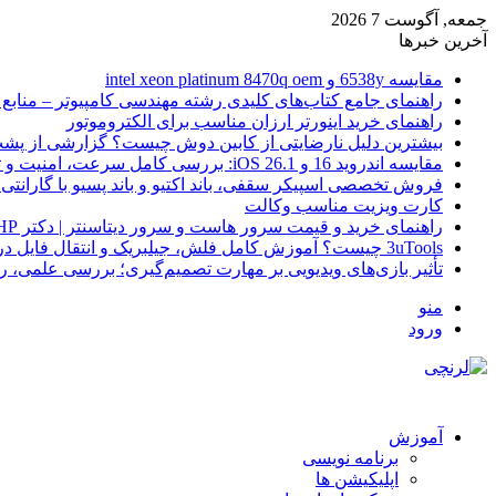
جمعه, آگوست 7 2026
آخرین خبرها
مقایسه 6538y و intel xeon platinum 8470q oem
راهنمای جامع کتاب‌های کلیدی رشته مهندسی کامپیوتر – منابع
راهنمای خرید اینورتر ارزان مناسب برای الکتروموتور
بیشترین دلیل نارضایتی از کابین دوش چیست؟ گزارشی از پشت
مقایسه اندروید 16 و iOS 26.1: بررسی کامل سرعت، امنیت و تجربه کاربری
فروش تخصصی اسپیکر سقفی، باند اکتیو و باند پسیو با گارانتی 
کارت ویزیت مناسب وکالت
راهنمای خرید و قیمت سرور هاست و سرور دیتاسنتر | دکتر HP
3uTools چیست؟ آموزش کامل فلش، جیلبریک و انتقال فایل در آیفون
تأثیر بازی‌های ویدیویی بر مهارت تصمیم‌گیری؛ بررسی علمی، 
منو
ورود
آموزش
برنامه نویسی
اپلیکیشن ها