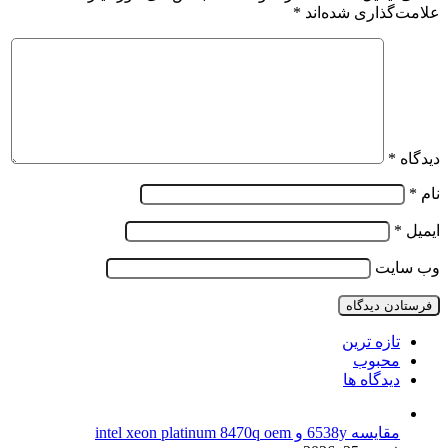
علامت‌گذاری شده‌اند
*
دیدگاه
*
نام
*
ایمیل
*
وب‌ سایت
تازه ترین
محبوب
دیدگاه ها
مقایسه 6538y و intel xeon platinum 8470q oem