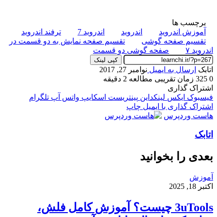
برچسب ها
آموزش اندروید
اندروید
اندروید 7
ترفند اندروید
تقسیم صفحه گوشی
تقسیم صفحه نمایش به دو قسمت در
اندروید ۷
صفحه گوشی دو قسمت
کپی لینک
اتابک
ارسال به ایمیل
نوامبر 27, 2017
0
325
زمان تقریبی مطالعه 2 دقیقه
اشتراک گذاری
فیسبوک
ایکس
لینکداین
پینتریست
اسکایپ
واتس آپ
تلگرام
اشتراک گذاری با ایمیل
چاپ
هاست وردپرس
اتابک
بعدی را بخوانید
آموزش
اکتبر 18, 2025
3uTools چیست؟ آموزش کامل فلش،