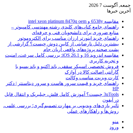
جمعه, آگوست 7 2026
آخرین خبرها
مقایسه 6538y و intel xeon platinum 8470q oem
راهنمای جامع کتاب‌های کلیدی رشته مهندسی کامپیوتر –
منابع ضروری برای دانشجویان فنی و حرفه‌ای
راهنمای خرید اینورتر ارزان مناسب برای الکتروموتور
بیشترین دلیل نارضایتی از کابین دوش چیست؟ گزارشی از
پشت صحنه پروژه‌های واقعی آریان جام
مقایسه اندروید 16 و iOS 26.1: بررسی کامل سرعت، امنیت
و تجربه کاربری
فروش تخصصی اسپیکر سقفی، باند اکتیو و باند پسیو با
گارانتی اصالت کالا در آوازک
کارت ویزیت مناسب وکالت
راهنمای خرید و قیمت سرور هاست و سرور دیتاسنتر | دکتر
HP
3uTools چیست؟ آموزش کامل فلش، جیلبریک و انتقال فایل
در آیفون
تأثیر بازی‌های ویدیویی بر مهارت تصمیم‌گیری؛ بررسی علمی،
روش‌ها و راهکارهای عملی
منو
ورود