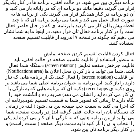
برنامه دیگری پین می شود. در حالت افقی، برنامه ها در کنار یکدیگر
قرار می گیرند، دقیقاً مانند دو برنامه ای که در رایانه باز می کنید و
آن دو برنامه در کنار همدیگر قرار می گیرند. یکی از برنامه ها به
صورت فعال عمل می کند و شما می توانید برنامه ای که تا چند
لحظه پیش با آن کار می کردید یا برنامه ای که در حال حاضر فعال
است را در کنار برنامه فعال تان قرار دهید. در اینجا ما به شما نشان
می دهیم که چگونه در نسخه ۷ اندروید از قابلیت تقسیم صفحه
استفاده کنید.
فعال کردن قابلیت تقسیم کردن صفحه نمایش
به منظور استفاده از قابلیت تقسیم صفحه در حالت افقی، باید
قابلیت چرخش صفحه نمایش (screen rotation) دستگاه شما فعال
باشد. شما می توانید با باز کردن محل اعلان ها (Notifications area)
این قابلیت (screen rotation) را فعال کنید. یک از برنامه هایی که نیاز
دارید را باز کنید. این برنامه به عنوان برنامه اصلی شما می باشد.بر
روی دکمه ی recent apps (دکمه ای که برنامه هایی که به تازگی با
آن کار می کرده اید را نشان می دهد) ضربه زده و انگشت خود را
نگاه دارید تا زمانی که تصویر شما به قسمت تقسیم شود.برنامه ای
که اجرا می کنید به سمت چپ صفحه پین می شود (البته در زمانی
که دستگاه تان را به حالت افقی گرفته اید). در راست صفحه، شما
می توانید از بین برنامه هایی که به تازگی با آن کار می کرده اید یکی
را انتخاب و آن را باز کنید تا به سمت دیگر صفحه ( سمت راست) و
در کنار دیگر برنامه تان پین شود.