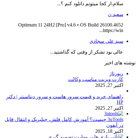
سلام،از کجا میتونم دانلود کنم ؟...
سعید ن
Optimum 11 24H2 [Pro] v4.6 • OS Build 26100.4652
https://win...
سید علی سجادی
عالی بود تشکر از وقتی که گذاشتید...
نوشته های اخیر
رپورتاژ
کارت ویزیت مناسب وکالت
اکتبر 27, 2025
راهنمای خرید و قیمت سرور هاست و سرور دیتاسنتر | دکتر
HP
اکتبر 27, 2025
3uTools چیست؟ آموزش کامل فلش، جیلبریک و انتقال فایل
در آیفون
اکتبر 18, 2025