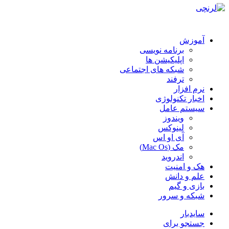
آموزش
برنامه نویسی
اپلیکیشن ها
شبکه های اجتماعی
ترفند
نرم افزار
اخبار تکنولوژی
سیستم عامل
ویندوز
لینوکس
آی او اس
مک (Mac Os)
اندروید
هک و امنیت
علم و دانش
بازی و گیم
شبکه و سرور
سایدبار
جستجو برای