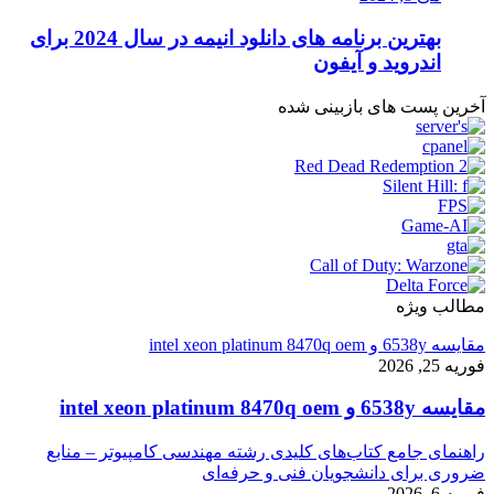
بهترین برنامه های دانلود انیمه در سال 2024 برای
اندروید و آیفون
آخرین پست های بازبینی شده
مطالب ویژه
مقایسه 6538y و intel xeon platinum 8470q oem
فوریه 25, 2026
مقایسه 6538y و intel xeon platinum 8470q oem
راهنمای جامع کتاب‌های کلیدی رشته مهندسی کامپیوتر – منابع
ضروری برای دانشجویان فنی و حرفه‌ای
فوریه 6, 2026