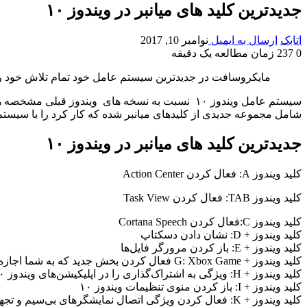
جدیدترین کلید های میانبر در ویندوز ۱۰
اتابک
ارسال به ایمیل
نوامبر 10, 2017
0
237
زمان مطالعه یک دقیقه
مایکروسافت در جدیدترین سیستم عامل خود تمام تلاش خود را انجام داده تا معای
سیستم عامل ویندوز ۱۰ نسبت به نسخه های ویندوز 
شامل مجموعه جدیدی از کلیدهای میانبر شده که کار کرد را با سیستم ویندوز ۱۰ برای کاربران اسان و شیرین تر کند که در ادامه به انها
جدیدترین کلید های میانبر در ویندوز ۱۰
کلید ویندوز A: فعال کردن Action Center
کلید ویندوز TAB: فعال کردن Task View
کلید ویندوز C:فعال کردن Cortana Speech
کلید ویندوز + D: نشان دادن دسکتاپ
کلید ویندوز + E: باز کردن مرورگر فایل‌ها
کلید ویندوز + G: Xbox Game فعال کردن بخش جدید که به شما اجازه‌ ضبط بازی ‌ها یا گرفتن اسکرین شات از آنها را می‌دهد
کلید ویندوز + H: ویژگی به اشتراک‌گذاری را در اپلیکیشن‌های ویندوز ۱۰ فعال می‌کند
کلید ویندوز + I: باز کردن منوی تنظیمات ویندوز ۱۰
کلید ویندوز + K: فعال کردن ویژگی اتصال نمایشگرهای بی‌سیم و تجهیزات صوتی