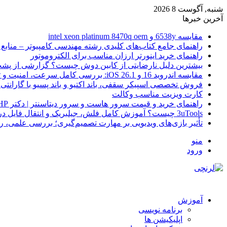
شنبه, آگوست 8 2026
آخرین خبرها
مقایسه 6538y و intel xeon platinum 8470q oem
راهنمای جامع کتاب‌های کلیدی رشته مهندسی کامپیوتر – منابع
راهنمای خرید اینورتر ارزان مناسب برای الکتروموتور
بیشترین دلیل نارضایتی از کابین دوش چیست؟ گزارشی از پشت
مقایسه اندروید 16 و iOS 26.1: بررسی کامل سرعت، امنیت و تجربه کاربری
فروش تخصصی اسپیکر سقفی، باند اکتیو و باند پسیو با گارانتی 
کارت ویزیت مناسب وکالت
راهنمای خرید و قیمت سرور هاست و سرور دیتاسنتر | دکتر HP
3uTools چیست؟ آموزش کامل فلش، جیلبریک و انتقال فایل در آیفون
تأثیر بازی‌های ویدیویی بر مهارت تصمیم‌گیری؛ بررسی علمی، 
منو
ورود
آموزش
برنامه نویسی
اپلیکیشن ها