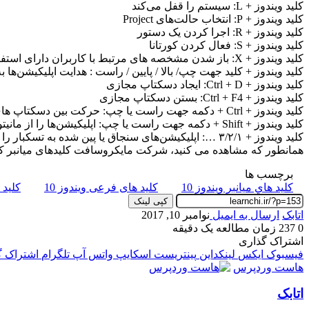
کلید ویندوز + L: سیستم را قفل می‌کند
کلید ویندوز + P: انتخاب حالت‌های Project
کلید ویندوز + R: اجرا کردن یک دستور
کلید ویندوز + S: فعال کردن کورتانا
کلید ویندوز + X: باز شدن مشخصه های مرتبط با کاربران دارای استفاده‌ سنگین
کلید ویندوز + کلید جهت چپ/ بالا / پایین / راست : هدایت اپلیکیشن‌ها 
کلید ویندوز + Ctrl + D: ایجاد دسکتاپ مجازی
کلید ویندوز + Ctrl + F4: بستن دسکتاپ مجازی
کلید ویندوز + Ctrl + دکمه جهت راست یا چپ: حرکت بین دسکتاپ‌ های مجازی
کلید ویندوز + Shift + دکمه جهت راست یا چپ: اپلیکیشن‌ها را از مانیتوری به مانیتور دیگر منتقل می‌کند
کلید ویندوز + ۳/۲/۱ …: اپلیکیشن‌های سنجاق یا پین شده به تسکبار را باز می‌کند. اولین اپلیکیشن از سمت چپ مربوط به شماره‌ یک خواهد بود
همانطور که مشاهده می کنید، شرکت مایکروسافت کلیدهای میانبر کاربردی جدیدی را برای ویندوز۱۰ د
برچسب ها
كليد هاي ميانبر ویندوز 10
کلید های فرعی ویندوز 10
کلید ه
کپی لینک
اتابک
ارسال به ایمیل
نوامبر 10, 2017
0
237
زمان مطالعه یک دقیقه
اشتراک گذاری
فیسبوک
ایکس
لینکداین
پینتریست
اسکایپ
واتس آپ
تلگرام
اشتراک گذ
هاست وردپرس
اتابک