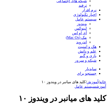
شبکه های اجتماعی
ترفند
نرم افزار
اخبار تکنولوژی
سیستم عامل
ویندوز
لینوکس
آی او اس
مک (Mac Os)
اندروید
هک و امنیت
علم و دانش
بازی و گیم
شبکه و سرور
سایدبار
جستجو برای
خانه
/
آموزش
/
کلید های میانبر در ویندوز ۱۰
آموزش
سیستم عامل
کلید های میانبر در ویندوز ۱۰