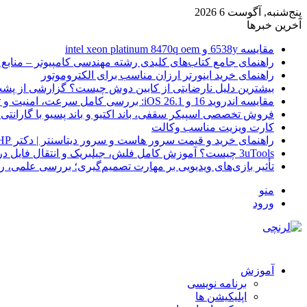
پنج‌شنبه, آگوست 6 2026
آخرین خبرها
مقایسه 6538y و intel xeon platinum 8470q oem
راهنمای جامع کتاب‌های کلیدی رشته مهندسی کامپیوتر – منابع
راهنمای خرید اینورتر ارزان مناسب برای الکتروموتور
بیشترین دلیل نارضایتی از کابین دوش چیست؟ گزارشی از پشت
مقایسه اندروید 16 و iOS 26.1: بررسی کامل سرعت، امنیت و تجربه کاربری
فروش تخصصی اسپیکر سقفی، باند اکتیو و باند پسیو با گارانتی 
کارت ویزیت مناسب وکالت
راهنمای خرید و قیمت سرور هاست و سرور دیتاسنتر | دکتر HP
3uTools چیست؟ آموزش کامل فلش، جیلبریک و انتقال فایل در آیفون
تأثیر بازی‌های ویدیویی بر مهارت تصمیم‌گیری؛ بررسی علمی، 
منو
ورود
آموزش
برنامه نویسی
اپلیکیشن ها