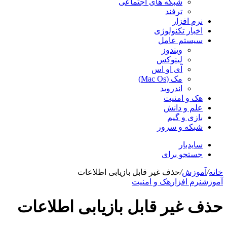
شبکه های اجتماعی
ترفند
نرم افزار
اخبار تکنولوژی
سیستم عامل
ویندوز
لینوکس
آی او اس
مک (Mac Os)
اندروید
هک و امنیت
علم و دانش
بازی و گیم
شبکه و سرور
سایدبار
جستجو برای
خانه
/
آموزش
/
حذف غیر قابل بازیابی اطلاعات
آموزش
نرم افزار
هک و امنیت
حذف غیر قابل بازیابی اطلاعات