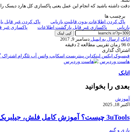
نکته:
دقت داشته باشید که انجام این عمل یعنی پاکسازی کل هارد دیسک را فقط
برچسب ها
پاک کردن اطلاعات بدون قابلیت بازیابی
پاک کردن غیر قابل با
بازیابی
پاکسازی غیر قابل بازگشت اطلاعات
پاکسازی غیر قا
کپی لینک
اتابک
ارسال به ایمیل
دسامبر 9, 2017
0
96
زمان تقریبی مطالعه 2 دقیقه
اشتراک گذاری
فیسبوک
ایکس
لینکداین
پینتریست
اسکایپ
واتس آپ
تلگرام
اشتراک گذ
هاست وردپرس
اتابک
بعدی را بخوانید
آموزش
اکتبر 18, 2025
3uTools چیست؟ آموزش کامل فلش، جیلبریک و انتقال فایل در آیفون
بازی و گیم