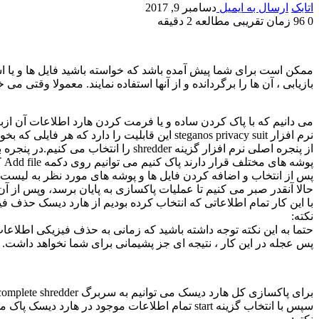
اتابک
ارسال به ایمیل
دسامبر 9, 2017
0
96
زمان تقریبی مطالعه 2 دقیقه
ممکن است برای شما پیش آمده باشد که خواسته باشید فایل ها و یا اسنا
بازیابی ، آن ها را برگردانده و از آنها استفاده نمایند. معمولا وقتی می
می دانیم که با پاک کردن ساده و یا فرمت کردن هارد اطلاعات آن ازب
نرم افزار steganos privacy suit این قابلیت را دارد که هر فایلی که بخواهیم از شرش خلاص شویم را به کل نابود کند و کاری کند که دیگر قابل برگشت نباشد. برای انجام این کار مراحل زیر را پیگیری می کنیم:
پوشه های مختلف قرار دارند پاک کنیم می توانیم روی دکمه Add file کلیک کنیم.
پس از انتخاب و اضافه کردن فایل ها و پوشه های مورد نظر به لیست روی دکمه Destroy کلیک می کنیم. سپس در پنجره باز شده گزینه k
حالا آنقدر صبر می کنیم تا عملیات پاکسازی به پایان برسد، وپس از آن روی دکمه ok 
با این کار تمام اطلاعاتی که انتخاب کرده بودیم از هارد دیسک حذف فیز
نکته:
حتما به این نکته توجه داشته باشید که زمانی به حذف فیزیکی اطلاعات
پس عجله در این کار ، نتیجه ای جز پشیمانی برای شما نخواهد داشت.
برای پاکسازی کل هارد دیسک می توانیم به سربرگ complete shredder در پنجره shredder برویم.
سپس با انتخاب گزینه start تمام اطلاعات موجود در هارد دیسک پاک می شوند.