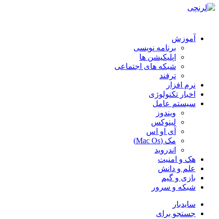
آموزش
برنامه نویسی
اپلیکیشن ها
شبکه های اجتماعی
ترفند
نرم افزار
اخبار تکنولوژی
سیستم عامل
ویندوز
لینوکس
آی او اس
مک (Mac Os)
اندروید
هک و امنیت
علم و دانش
بازی و گیم
شبکه و سرور
سایدبار
جستجو برای