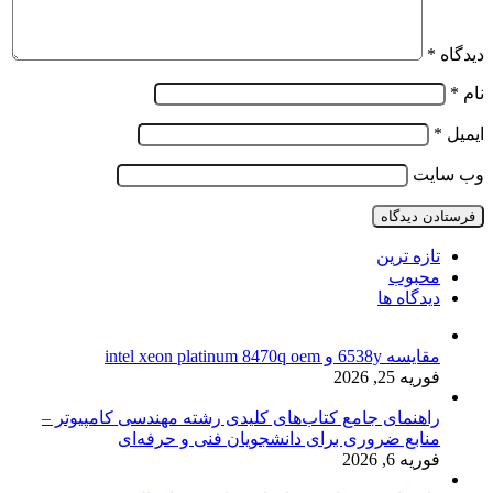
دیدگاه
*
نام
*
ایمیل
*
وب‌ سایت
تازه ترین
محبوب
دیدگاه ها
مقایسه 6538y و intel xeon platinum 8470q oem
فوریه 25, 2026
راهنمای جامع کتاب‌های کلیدی رشته مهندسی کامپیوتر –
منابع ضروری برای دانشجویان فنی و حرفه‌ای
فوریه 6, 2026