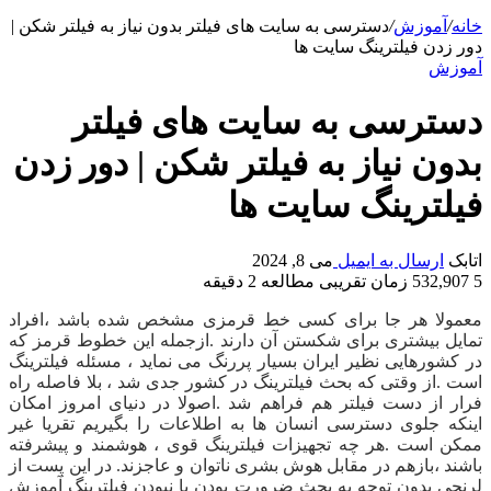
خانه
/
آموزش
/
دسترسی به سایت های فیلتر بدون نیاز به فیلتر شکن |
دور زدن فیلترینگ سایت ها
آموزش
دسترسی به سایت های فیلتر
بدون نیاز به فیلتر شکن | دور زدن
فیلترینگ سایت ها
اتابک
ارسال به ایمیل
می 8, 2024
5
532,907
زمان تقریبی مطالعه 2 دقیقه
معمولا هر جا برای کسی خط قرمزی مشخص شده باشد ،افراد
تمایل بیشتری برای شکستن آن دارند .ازجمله این خطوط قرمز که
در کشورهایی نظیر ایران بسیار پررنگ می نماید ، مسئله فیلترینگ
است .از وقتی که بحث فیلترینگ در کشور جدی شد ، بلا فاصله راه
فرار از دست فیلتر هم فراهم شد .اصولا در دنیای امروز امکان
اینکه جلوی دسترسی انسان ها به اطلاعات را بگیریم تقریا غیر
ممکن است .هر چه تجهیزات فیلترینگ قوی ، هوشمند و پیشرفته
باشند ،بازهم در مقابل هوش بشری ناتوان و عاجزند. در این پست از
لرنچی بدون توجه به بحث ضرورت بودن یا نبودن فیلترینگ آموزش