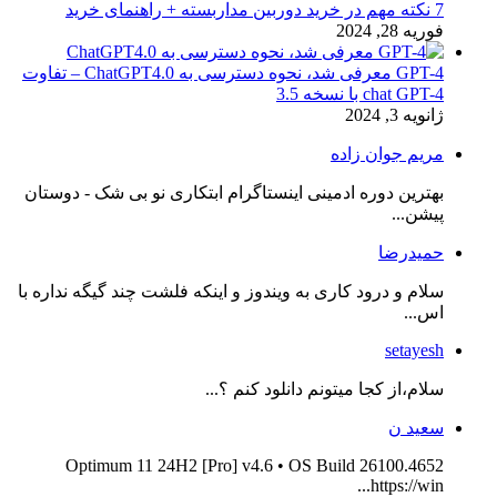
7 نکته مهم در خرید دوربین مداربسته + راهنمای خرید
فوریه 28, 2024
GPT-4 معرفی شد، نحوه دسترسی به ChatGPT4.0 – تفاوت
chat GPT-4 با نسخه 3.5
ژانویه 3, 2024
مریم جوان زاده
بهترین دوره ادمینی اینستاگرام ابتکاری نو بی شک - دوستان
پیشن...
حمیدرضا
سلام و درود کاری به ویندوز و اینکه فلشت چند گیگه نداره با
اس...
setayesh
سلام،از کجا میتونم دانلود کنم ؟...
سعید ن
Optimum 11 24H2 [Pro] v4.6 • OS Build 26100.4652
https://win...