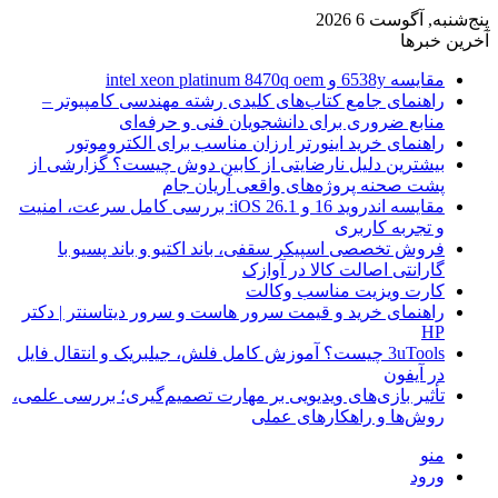
پنج‌شنبه, آگوست 6 2026
آخرین خبرها
مقایسه 6538y و intel xeon platinum 8470q oem
راهنمای جامع کتاب‌های کلیدی رشته مهندسی کامپیوتر –
منابع ضروری برای دانشجویان فنی و حرفه‌ای
راهنمای خرید اینورتر ارزان مناسب برای الکتروموتور
بیشترین دلیل نارضایتی از کابین دوش چیست؟ گزارشی از
پشت صحنه پروژه‌های واقعی آریان جام
مقایسه اندروید 16 و iOS 26.1: بررسی کامل سرعت، امنیت
و تجربه کاربری
فروش تخصصی اسپیکر سقفی، باند اکتیو و باند پسیو با
گارانتی اصالت کالا در آوازک
کارت ویزیت مناسب وکالت
راهنمای خرید و قیمت سرور هاست و سرور دیتاسنتر | دکتر
HP
3uTools چیست؟ آموزش کامل فلش، جیلبریک و انتقال فایل
در آیفون
تأثیر بازی‌های ویدیویی بر مهارت تصمیم‌گیری؛ بررسی علمی،
روش‌ها و راهکارهای عملی
منو
ورود