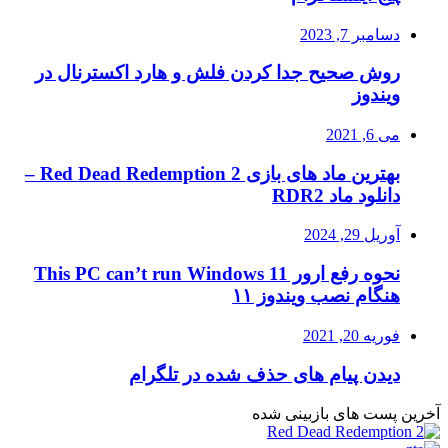
دسامبر 7, 2023
روش صحیح جدا کردن فلش و هارد اکسترنال در
ویندوز
می 6, 2021
بهترین ماد های بازی Red Dead Redemption 2 –
دانلود ماد RDR2
آوریل 29, 2024
نحوه رفع ارور This PC can’t run Windows 11
هنگام نصب ویندوز ۱۱
فوریه 20, 2021
دیدن پیام های حذف شده در تلگرام
آخرین پست های بازبینی شده