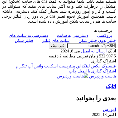
هستند مفید باشد. شما میتوانید به کمک dns های سایت (شکن) این
مشکل را برطرف کنید و به اکثر سایت های مفید که میتوانند در
کسب و کار و امور روزمره شما بسیار کمک کنند دسترسی داشته
باشید. همچنین آموزش نحوه تغییر dns برای دور زدن فیلتر برخی
سایت ها هم در سایت شکن آموزش داده شده است.
برچسب ها
پروکسی
دسترسی به سایت
دسترسی به سایت های
فیلتر بدون فیلتر شکن
سایت های فیلتر
فیلتر شکن
کپی لینک
اتابک
ارسال به ایمیل
می 8, 2024
5
532,907
زمان تقریبی مطالعه 2 دقیقه
اشتراک گذاری
فیسبوک
ایکس
لینکداین
پینتریست
اسکایپ
واتس آپ
تلگرام
اشتراک گذاری با ایمیل
چاپ
هاست وردپرس
اتابک
بعدی را بخوانید
آموزش
اکتبر 18, 2025