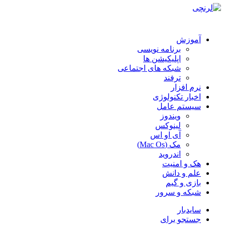
آموزش
برنامه نویسی
اپلیکیشن ها
شبکه های اجتماعی
ترفند
نرم افزار
اخبار تکنولوژی
سیستم عامل
ویندوز
لینوکس
آی او اس
مک (Mac Os)
اندروید
هک و امنیت
علم و دانش
بازی و گیم
شبکه و سرور
سایدبار
جستجو برای