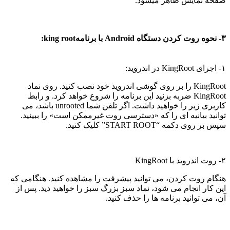
صفحه نمایش ظاهر میشود.
۳- نحوه روت کردن دستگاه Android با برنامهking root
:
۱- اجرای KingRoot در اندروید:
KingRoot را بر روی گوشی اندروید خود نصب کنید.
روی نماد
KingRoot ضربه بزنید
این برنامه را شروع خواهد کرد.
و رابط
کاربری زیر را خواهید داشت.
اگر تلفن شما unrooted باشد، می
توانید بیانیه ای را که «دسترسی روت غیرممکن است» را ببینید.
سپس بر روی دکمه “START ROOT” کلیک کنید.
۲- روت اندروید با KingRoot
هنگام روت کردن، می توانید پیشرفت را مشاهده کنید. هنگامی که
این کار انجام می شود، نماد سبز بزرگ سبز را خواهید دید.
پس از
آن، می توانید برنامه ها را حذف کنید.