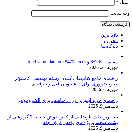
ایمیل
*
وب‌ سایت
تازه ترین
محبوب
دیدگاه ها
مقایسه 6538y و intel xeon platinum 8470q oem
فوریه 25, 2026
راهنمای جامع کتاب‌های کلیدی رشته مهندسی کامپیوتر –
منابع ضروری برای دانشجویان فنی و حرفه‌ای
فوریه 6, 2026
راهنمای خرید اینورتر ارزان مناسب برای الکتروموتور
دسامبر 9, 2025
بیشترین دلیل نارضایتی از کابین دوش چیست؟ گزارشی از
پشت صحنه پروژه‌های واقعی آریان جام
دسامبر 9, 2025