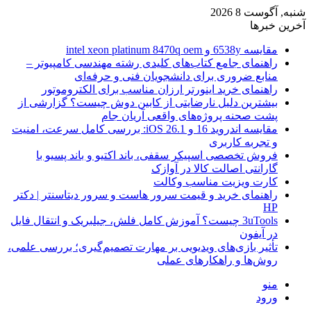
شنبه, آگوست 8 2026
آخرین خبرها
مقایسه 6538y و intel xeon platinum 8470q oem
راهنمای جامع کتاب‌های کلیدی رشته مهندسی کامپیوتر –
منابع ضروری برای دانشجویان فنی و حرفه‌ای
راهنمای خرید اینورتر ارزان مناسب برای الکتروموتور
بیشترین دلیل نارضایتی از کابین دوش چیست؟ گزارشی از
پشت صحنه پروژه‌های واقعی آریان جام
مقایسه اندروید 16 و iOS 26.1: بررسی کامل سرعت، امنیت
و تجربه کاربری
فروش تخصصی اسپیکر سقفی، باند اکتیو و باند پسیو با
گارانتی اصالت کالا در آوازک
کارت ویزیت مناسب وکالت
راهنمای خرید و قیمت سرور هاست و سرور دیتاسنتر | دکتر
HP
3uTools چیست؟ آموزش کامل فلش، جیلبریک و انتقال فایل
در آیفون
تأثیر بازی‌های ویدیویی بر مهارت تصمیم‌گیری؛ بررسی علمی،
روش‌ها و راهکارهای عملی
منو
ورود