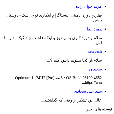
مریم جوان زاده
بهترین دوره ادمینی اینستاگرام ابتکاری نو بی شک - دوستان
پیشن...
حمیدرضا
سلام و درود کاری به ویندوز و اینکه فلشت چند گیگه نداره با
اس...
setayesh
سلام،از کجا میتونم دانلود کنم ؟...
سعید ن
Optimum 11 24H2 [Pro] v4.6 • OS Build 26100.4652
https://win...
سید علی سجادی
عالی بود تشکر از وقتی که گذاشتید...
نوشته های اخیر