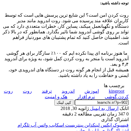
توجه داشته باشید:
روت کردن امن است؟ این شایع ترین پرسش هایی است که توسط
کاربران علاقه مند پرسیده می شود. روت اندروید مانند مدیر
دستگاه و نگهبانعمل میکند، پساین کار، خطرات متعددی دارد که می
تواند بر روی گوشی آندروید شما تاثیر بگذارد. همانطور که در بالا ذکر
شد، اطمینان حاصل کنید که تمام پشتیبان های موردنیاز فراهم
است.
ما هنوز برنامه ای پیدا نکرده ایم که ۱۰۰٪ سازگار برای هر گوشی
آندروید است یا منجر به روت کردن کمل شود، به ویژه برای آندروید
۴٫۴ و
بعد.
همیشه قبل از انجام هر گونه روت در دستگاه های اندرویدی خود،
ایمنی و حفاظت را به یاد داشته باشید.
برچسب ها
kingroot
اموزش
اندروید
ترفند
روت
روت
کردن گوشی
نرم افزار
هک و امنیت
کپی لینک
اتابک
ارسال به ایمیل
ژانویه 30, 2018
0
347
زمان تقریبی مطالعه 2 دقیقه
اشتراک گذاری
فیسبوک
ایکس
لینکداین
پینتریست
اسکایپ
واتس آپ
تلگرام
اشتراک گذاری با ایمیل
چاپ