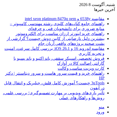
شنبه, آگوست 8 2026
آخرین خبرها
مقایسه 6538y و intel xeon platinum 8470q oem
راهنمای جامع کتاب‌های کلیدی رشته مهندسی کامپیوتر –
منابع ضروری برای دانشجویان فنی و حرفه‌ای
راهنمای خرید اینورتر ارزان مناسب برای الکتروموتور
بیشترین دلیل نارضایتی از کابین دوش چیست؟ گزارشی از
پشت صحنه پروژه‌های واقعی آریان جام
مقایسه اندروید 16 و iOS 26.1: بررسی کامل سرعت، امنیت
و تجربه کاربری
فروش تخصصی اسپیکر سقفی، باند اکتیو و باند پسیو با
گارانتی اصالت کالا در آوازک
کارت ویزیت مناسب وکالت
راهنمای خرید و قیمت سرور هاست و سرور دیتاسنتر | دکتر
HP
3uTools چیست؟ آموزش کامل فلش، جیلبریک و انتقال فایل
در آیفون
تأثیر بازی‌های ویدیویی بر مهارت تصمیم‌گیری؛ بررسی علمی،
روش‌ها و راهکارهای عملی
منو
ورود