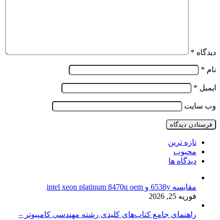
دیدگاه
*
نام
*
ایمیل
*
وب‌ سایت
تازه ترین
محبوب
دیدگاه ها
مقایسه 6538y و intel xeon platinum 8470q oem
فوریه 25, 2026
راهنمای جامع کتاب‌های کلیدی رشته مهندسی کامپیوتر –