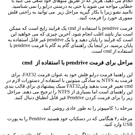
انجام می دهید، هربار که از طریق منوهای خود سعی می کنید با
خطایی مواجه می شوید یا حتی به درستی درایو را نمی شناسید.
ناامید نشو زیرا با بکار گیریه مراحل زیر می توانید به راحتی فلش
مموری خورد را فرمت کنید.
فرمت pendrive با استفاده از cmd یک فرایند رایج است که ممکن
است نیاز باشد اغلب انجام شود.
آخرین چیزی که می خواهید این
است که فرآیند را پایان دهید و با یک pendrive غیر قابل استفاده به
پایان برسید.
در اینجا یک راهنمای گام به گام با فرمت pendrive با
استفاده از cmd است.
مراحل برای فرمت pendrive با استفاده از cmd
این راهنما فرمت درایو فلش خود به عنوان فرمت FAT32، برای
فرمت به NTFS به سادگی میتونین با استفاده از دستورات لازم در
cmd تغییر فرمت بدهید ولیFAT32 سبک پیشنهادی برای قالب بندی
این راهنمای است اما بسیاری از NTFS را ترجیح می دهند. مراحل
زیر را برای فرمت کردن Pendrive غیر قابل انطباق دنبال کنید.
مرحله ۱٫ کامپیوتر را به طور عادی روشن کنید
.
مرحله ۲٫ هنگامی که در دسکتاپ خود هستید Pendrive را به پورت
USB وارد کنید
.
لطفا توجه داشته باشید: اگر حروف مربوط به مکان های دیسک خود