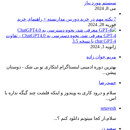
سیستم مورد نیاز
می 8, 2024
7 نکته مهم در خرید دوربین مداربسته + راهنمای خرید
فوریه 28, 2024
GPT-4 معرفی شد، نحوه دسترسی به ChatGPT4.0 – تفاوت
chat GPT-4 با نسخه 3.5
ژانویه 3, 2024
مریم جوان زاده
بهترین دوره ادمینی اینستاگرام ابتکاری نو بی شک - دوستان
پیشن...
حمیدرضا
سلام و درود کاری به ویندوز و اینکه فلشت چند گیگه نداره با
اس...
setayesh
سلام،از کجا میتونم دانلود کنم ؟...
سعید ن