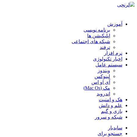
آموزش
برنامه نویسی
اپلیکیشن ها
شبکه های اجتماعی
ترفند
نرم افزار
اخبار تکنولوژی
سیستم عامل
ویندوز
لینوکس
آی او اس
مک (Mac Os)
اندروید
هک و امنیت
علم و دانش
بازی و گیم
شبکه و سرور
سایدبار
جستجو برای