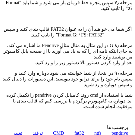
مرحله ۷٫ سپس پنجره خط فرمان باز می شود و شما باید “Format
G:” را تایپ کنید.
اگر شما می خواهید آن را به عنوان FAT32 قالب بندی کنید و سپس
“Format G: / FS: FAT32” را تایپ کنید
.
مرحله ۸٫ G در این مثال به مثال مثال Pendrive ما اشاره می کند،
به جای اینکه نامه ای را که به یاد می آورید یا از صفحه پانل کامپیوتر
من نوشتید وارد کنید
بعد از وارد کردن دستور بالا دستور زیر را وارد کنید
.
مرحله ۹٫ در اینجا، از شما خواسته می شود دوباره وارد کنید و
سپس نام خود را برای درایو خود بنویسید. این دستورات را دنبال کنید
و سپس دوباره وارد شوید
شما با استفاده از cmd روند کامپایل کردن pendrive را تکمیل کرده
اید. دوباره به کامپیوترم برگردم تا بررسی کنم که قالب بندی با
موفقیت انجام شده است.
برچسب ها
pendrive
ntfs
fat32
CMD
ترفند
تغییر