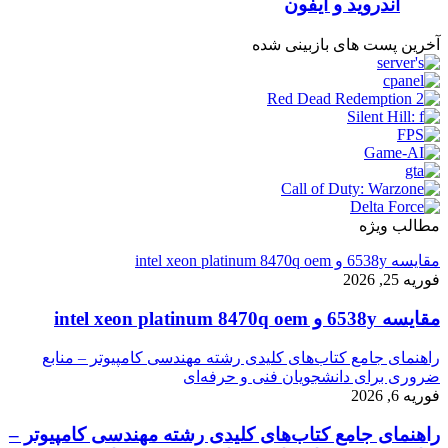
اندروید و آیفون
آخرین پست های بازبینی شده
مطالب ویژه
مقایسه 6538y و intel xeon platinum 8470q oem
فوریه 25, 2026
مقایسه 6538y و intel xeon platinum 8470q oem
راهنمای جامع کتاب‌های کلیدی رشته مهندسی کامپیوتر – منابع
ضروری برای دانشجویان فنی و حرفه‌ای
فوریه 6, 2026
راهنمای جامع کتاب‌های کلیدی رشته مهندسی کامپیوتر –