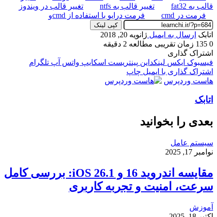
قالب به fat32
تغییر قالب به ntfs
تغییر قالب در ویندوز
فرمت در cmd
فرمت درایو با استفاده از cmdو
کپی لینک
اتابک
ارسال به ایمیل
ژانویه 20, 2018
0
135
زمان تقریبی مطالعه 2 دقیقه
اشتراک گذاری
فیسبوک
ایکس
لینکداین
پینتریست
اسکایپ
واتس آپ
تلگرام
اشتراک گذاری با ایمیل
چاپ
هاست وردپرس
اتابک
بعدی را بخوانید
سیستم عامل
نوامبر 17, 2025
مقایسه اندروید 16 و iOS 26.1: بررسی کامل
سرعت، امنیت و تجربه کاربری
آموزش
اکتبر 18, 2025