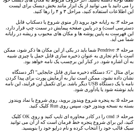
را می دانید یا می توانید از یک ابزار مانند بخش دیسک برای لیست
این اطلاعات استفاده کنید، مراحل ۳ و ۴ را رها کنید
.
مرحله ۳: به رایانه خود بروید (از منوی شروع یا دسکتاپ قابل
دسترسی است) و در پایین صفحه پیمایش در سمت چپ قرار دارد،
این فهرست به پایین پوشه ها و مکان های محبوب و ریشه در رایانه
شما می آید.
مرحله ۴: Pendrive شما باید در یکی از این مکان ها ذکر شود، ممکن
است با نام تجاری به عنوان ذخیره سازی قابل حمل یا چیزی شبیه
به آن اشاره شود. در کنار این برچسب یک نامه خواهد بود
.
برای مثال “G: دستگاه ذخیره سازی قابل جابجایی” اگر دستگاه
نشان داده نشود، ممکن است نیاز به آزمایش پورت برای پیدا کردن
نامه با یک دستگاه USB دیگر باشد. برای تکمیل این فرایند، این نامه
باید نوشته شود یا یادآوری شود.
مرحله ۵: به پنجره شروع ویندوز بروید، روی شروع یا نماد ویندوز
بسته به نسخه ویندوز خود، سپس روی Run کلیک کنید.
مرحله ۶: cmd را در کادر محاوره ای تایپ کنید و روی OK کلیک
کنید، این برای شروع پنجره خط فرمان است که از آن می توانید
سبک قالب خود را انتخاب کرده و نام درایو خود را بنویسید.