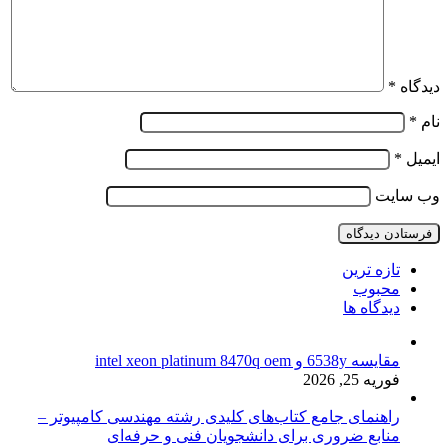
دیدگاه
*
نام
*
ایمیل
*
وب‌ سایت
تازه ترین
محبوب
دیدگاه ها
مقایسه 6538y و intel xeon platinum 8470q oem
فوریه 25, 2026
راهنمای جامع کتاب‌های کلیدی رشته مهندسی کامپیوتر –
منابع ضروری برای دانشجویان فنی و حرفه‌ای