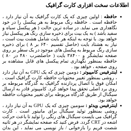
اطلاعات سخت افزاری کارت گرافیک
حافظه
: اولین چیزی که یک کارت گرافیک به آن نیاز دارد ،
حافظه است . حافظه رنگ مربوط به هر پیکسل را در خود
نگاهداری می نماید. در ساده ترین حالت ( هر پیکسل سیاه و
سفید باشد ) به یک بیت برای ذخیره سازی رنگ هر پیکسل نیاز
خواهد بود. با توجه به اینکه هر بایت شامل هشت بیت است ،
نیاز به هشتاد بایت (حاصل تقسیم ۶۴۰ بر ۸ ) برای ذخیره
سازی رنگ مربوط به پیکسل های موجود در یک سطر بر روی
صفحه نمایشگر و ۳۸۴۰۰ بایت ( حاصلضرب ۴۸۰ در ۸۰ )
حافظه بمنظور نگهداری تمام پیکسل های قابل مشاهده بر
روی صفحه ، خواهد بود .
اینترفیس کامپیوتر :
دومین چیزی که یک GPU به آن نیاز دارد
، روشی بمنظور تغییر محتویات حافظه کارت گرافیک است .
امکان فوق با اتصال پردازنده گرافیک به گذرگاه مربوطه بر
روی برد اصلی تحقق پیدا خواهد کرد. کامپیوتر قادر به ارسال
سیگنال از طریق گذرگاه مربوطه برای تغییر محتویات حافظه
خواهد بود.
اینترفیس ویدئو :
سومین چیزی که یک GPU به آن نیاز دارد ،
روشی بمنظور تولید سیگنال برای مانیتور است . کارت
گرافیک می بایست سیگنال های رنگی را تولید تا باعث حرکت
اشعه در
CRT
گردد. فرض کنید که صفحه نمایشگر در هر ثانیه
شصت فریم را بازخوانی / باز نویسی می نماید ، این بدان