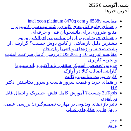
شنبه, آگوست 8 2026
آخرین خبرها
مقایسه 6538y و intel xeon platinum 8470q oem
راهنمای جامع کتاب‌های کلیدی رشته مهندسی کامپیوتر –
منابع ضروری برای دانشجویان فنی و حرفه‌ای
راهنمای خرید اینورتر ارزان مناسب برای الکتروموتور
بیشترین دلیل نارضایتی از کابین دوش چیست؟ گزارشی از
پشت صحنه پروژه‌های واقعی آریان جام
مقایسه اندروید 16 و iOS 26.1: بررسی کامل سرعت، امنیت
و تجربه کاربری
فروش تخصصی اسپیکر سقفی، باند اکتیو و باند پسیو با
گارانتی اصالت کالا در آوازک
کارت ویزیت مناسب وکالت
راهنمای خرید و قیمت سرور هاست و سرور دیتاسنتر | دکتر
HP
3uTools چیست؟ آموزش کامل فلش، جیلبریک و انتقال فایل
در آیفون
تأثیر بازی‌های ویدیویی بر مهارت تصمیم‌گیری؛ بررسی علمی،
روش‌ها و راهکارهای عملی
منو
ورود