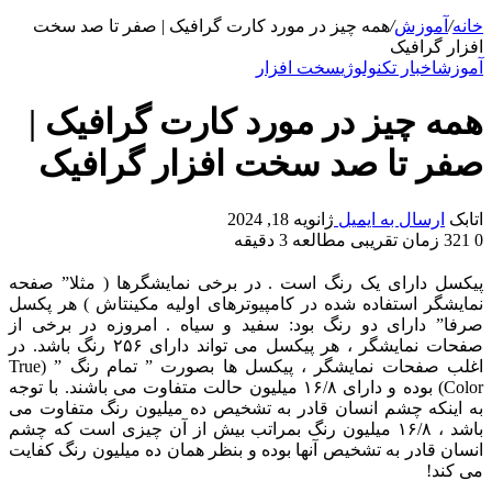
خانه
/
آموزش
/
همه چیز در مورد کارت گرافیک | صفر تا صد سخت
افزار گرافیک
آموزش
اخبار تکنولوژی
سخت افزار
همه چیز در مورد کارت گرافیک |
صفر تا صد سخت افزار گرافیک
اتابک
ارسال به ایمیل
ژانویه 18, 2024
0
321
زمان تقریبی مطالعه 3 دقیقه
پیکسل دارای یک رنگ است . در برخی نمایشگرها ( مثلا” صفحه
نمایشگر استفاده شده در کامپیوترهای اولیه مکینتاش ) هر پکسل
صرفا” دارای دو رنگ بود: سفید و سیاه . امروزه در برخی از
صفحات نمایشگر ، هر پیکسل می تواند دارای ۲۵۶ رنگ باشد. در
اغلب صفحات نمایشگر ، پیکسل ها بصورت ” تمام رنگ ” (
True
Color
) بوده و دارای ۱۶/۸ میلیون حالت متفاوت می باشند. با توجه
به اینکه چشم انسان قادر به تشخیص ده میلیون رنگ متفاوت می
باشد ، ۱۶/۸ میلیون رنگ بمراتب بیش از آن چیزی است که چشم
انسان قادر به تشخیص آنها بوده و بنظر همان ده میلیون رنگ کفایت
می کند!