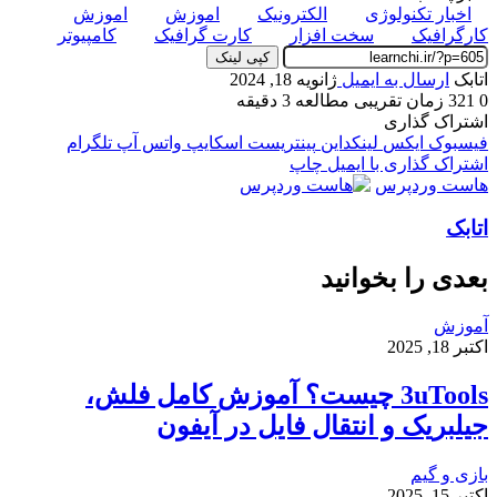
اخبار تکنولوژی
الکترونیک
اموزش
اموزش
کارگرافیک
سخت افزار
کارت گرافیک
کامپیوتر
کپی لینک
اتابک
ارسال به ایمیل
ژانویه 18, 2024
0
321
زمان تقریبی مطالعه 3 دقیقه
اشتراک گذاری
فیسبوک
ایکس
لینکداین
پینتریست
اسکایپ
واتس آپ
تلگرام
اشتراک گذاری با ایمیل
چاپ
هاست وردپرس
اتابک
بعدی را بخوانید
آموزش
اکتبر 18, 2025
3uTools چیست؟ آموزش کامل فلش،
جیلبریک و انتقال فایل در آیفون
بازی و گیم
اکتبر 15, 2025