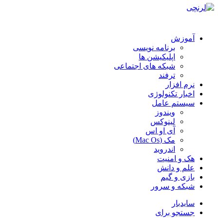
آموزش
برنامه نویسی
اپلیکیشن ها
شبکه های اجتماعی
ترفند
نرم افزار
اخبار تکنولوژی
سیستم عامل
ویندوز
لینوکس
آی او اس
مک (Mac Os)
اندروید
هک و امنیت
علم و دانش
بازی و گیم
شبکه و سرور
سایدبار
جستجو برای