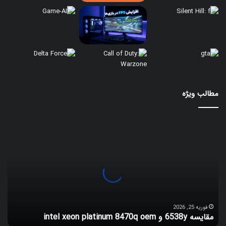
مطالب ویژه
مقایسه
6538y
و
intel
xeon
platinum
8470q
oem
فوریه 25, 2026
مقایسه 6538y و intel xeon platinum 8470q oem