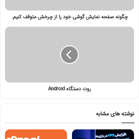
ح
ه
چگونه صفحه نمایش گوشی خود را از چرخش متوقف کنیم.
ن
م
ا
ر
ی
و
ش
ت
گ
د
و
س
ش
ت
ی
گ
خ
ا
و
ه
د
روت دستگاه Android
A
ر
n
ا
d
ا
r
نوشته های مشابه
ز
o
چ
i
ر
d
خ