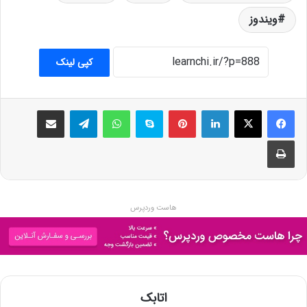
ویندوز
کپی لینک
فیسبوک
ایکس
لینکداین
پینتریست
اسکایپ
واتس آپ
تلگرام
اشتراک گذاری با ایمیل
چاپ
هاست وردپرس
اتابک