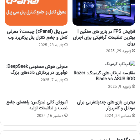
ش
م
ت
و
ق
افزایش FPS در بازی‌های سنگین |
سی پنل (cPanel) چیست؟ معرفی
ف
بهترین تنظیمات گرافیکی برای اجرای
کامل و جامع کنترل پنل پرکاربرد وب
ک
روان
ژانویه 28, 2025
ن
ژانویه 29, 2025
ی
م
معرفی هوش مصنوعی DeepSeek:
.
نوآوری در پردازش داده‌های بزرگ
مقایسه لپ‌تاپ‌های گیمینگ: Razer
Blade vs ASUS ROG
ژانویه 7, 2025
ژانویه 9, 2025
بهترین بازی‌های چندپلتفرمی برای
آموزش کالی لینوکس: راهنمای جامع
موبایل و کامپیوتر
نصب و تنظیمات اولیه
دسامبر 24, 2024
دسامبر 16, 2024