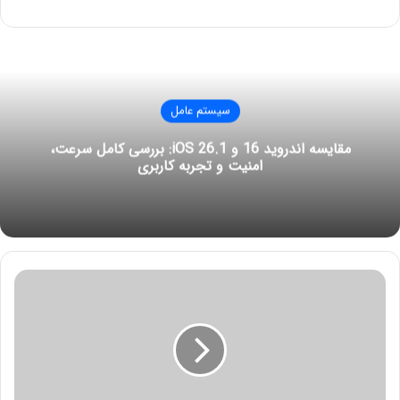
سیستم عامل
مقایسه اندروید 16 و iOS 26.1: بررسی کامل سرعت،
امنیت و تجربه کاربری
چ
گ
و
ن
ه
ص
ف