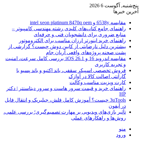
پنج‌شنبه, آگوست 6 2026
آخرین خبرها
مقایسه 6538y و intel xeon platinum 8470q oem
راهنمای جامع کتاب‌های کلیدی رشته مهندسی کامپیوتر –
منابع ضروری برای دانشجویان فنی و حرفه‌ای
راهنمای خرید اینورتر ارزان مناسب برای الکتروموتور
بیشترین دلیل نارضایتی از کابین دوش چیست؟ گزارشی از
پشت صحنه پروژه‌های واقعی آریان جام
مقایسه اندروید 16 و iOS 26.1: بررسی کامل سرعت، امنیت
و تجربه کاربری
فروش تخصصی اسپیکر سقفی، باند اکتیو و باند پسیو با
گارانتی اصالت کالا در آوازک
کارت ویزیت مناسب وکالت
راهنمای خرید و قیمت سرور هاست و سرور دیتاسنتر | دکتر
HP
3uTools چیست؟ آموزش کامل فلش، جیلبریک و انتقال فایل
در آیفون
تأثیر بازی‌های ویدیویی بر مهارت تصمیم‌گیری؛ بررسی علمی،
روش‌ها و راهکارهای عملی
منو
ورود