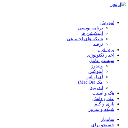
آموزش
برنامه نویسی
اپلیکیشن ها
شبکه های اجتماعی
ترفند
نرم افزار
اخبار تکنولوژی
سیستم عامل
ویندوز
لینوکس
آی او اس
مک (Mac Os)
اندروید
هک و امنیت
علم و دانش
بازی و گیم
شبکه و سرور
سایدبار
جستجو برای