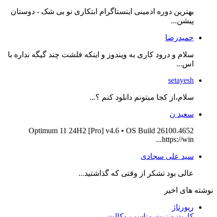
بهترین دوره ادمینی اینستاگرام ابتکاری نو بی شک - دوستان
پیشن...
حمیدرضا
سلام و درود کاری به ویندوز و اینکه فلشت چند گیگه نداره با
اس...
setayesh
سلام،از کجا میتونم دانلود کنم ؟...
سعید ن
Optimum 11 24H2 [Pro] v4.6 • OS Build 26100.4652
https://win...
سید علی سجادی
عالی بود تشکر از وقتی که گذاشتید...
نوشته های اخیر
رپورتاژ
کارت ویزیت مناسب وکالت