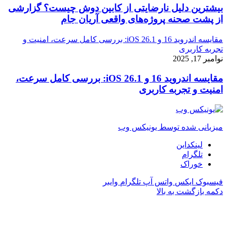
بیشترین دلیل نارضایتی از کابین دوش چیست؟ گزارشی
از پشت صحنه پروژه‌های واقعی آریان جام
مقایسه اندروید 16 و iOS 26.1: بررسی کامل سرعت، امنیت و
تجربه کاربری
نوامبر 17, 2025
مقایسه اندروید 16 و iOS 26.1: بررسی کامل سرعت،
امنیت و تجربه کاربری
میزبانی شده توسط یونیکس وب
لینکداین
تلگرام
خوراک
فیسبوک
ایکس
واتس آپ
تلگرام
وایبر
دکمه بازگشت به بالا