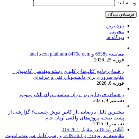
وب‌ سایت
تازه ترین
محبوب
دیدگاه ها
مقایسه 6538y و intel xeon platinum 8470q oem
فوریه 25, 2026
راهنمای جامع کتاب‌های کلیدی رشته مهندسی کامپیوتر –
منابع ضروری برای دانشجویان فنی و حرفه‌ای
فوریه 6, 2026
راهنمای خرید اینورتر ارزان مناسب برای الکتروموتور
دسامبر 9, 2025
بیشترین دلیل نارضایتی از کابین دوش چیست؟ گزارشی از
پشت صحنه پروژه‌های واقعی آریان جام
دسامبر 9, 2025
مقایسه اندروید 16 و iOS 26.1: بررسی کامل سرعت، امنیت