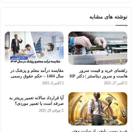
ن
ا
ر
ی
نوشته های مشابه
ا
ت
ا
ب
س
ل
ت
ی
و
غ
ر
ا
ی
ت
ک
ی
ن
د
راهنمای خرید و قیمت سرور
مقایسه درآمد معلم و پزشک در
ی
ر
هاست و سرور دیتاسنتر | دکتر HP
سال 1404 – حکم حقوق رسمی
م
ا
اکتبر 27, 2025
اکتبر 4, 2025
+
ی
آ
ر
م
آیا قرارداد سالانه تعمیر پرینتر به
ا
صرفه است یا تعمیر موردی؟
و
ن
ز
جولای 29, 2025
ش
ت
ص
خرید یوسی پابجی از سایت معتبر