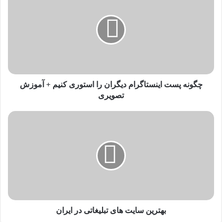
گ
و
ن
ه
پ
س
ت
ا
ی
چگونه پست اینستاگرام دیگران را استوری کنیم + آموزش
ن
تصویری
س
ت
ب
ا
ه
گ
ت
ر
ر
ا
ی
م
ن
د
س
ی
ا
گ
ی
ر
ت
بهترین سایت های تبلیغاتی در ایران
ا
ه