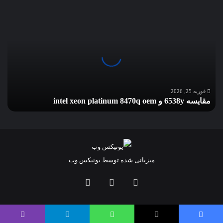
مقایسه
6538y
و
intel
xeon
platinum
8470q
oem
فوریه 25, 2026
مقایسه 6538y و intel xeon platinum 8470q oem
میزبانی شده توسط یونیکس وب
لینکداین
تلگرام
خوراک