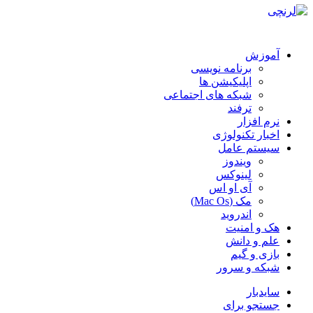
آموزش
برنامه نویسی
اپلیکیشن ها
شبکه های اجتماعی
ترفند
نرم افزار
اخبار تکنولوژی
سیستم عامل
ویندوز
لینوکس
آی او اس
مک (Mac Os)
اندروید
هک و امنیت
علم و دانش
بازی و گیم
شبکه و سرور
سایدبار
جستجو برای