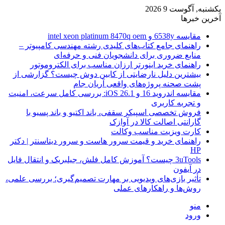
یکشنبه, آگوست 9 2026
آخرین خبرها
مقایسه 6538y و intel xeon platinum 8470q oem
راهنمای جامع کتاب‌های کلیدی رشته مهندسی کامپیوتر –
منابع ضروری برای دانشجویان فنی و حرفه‌ای
راهنمای خرید اینورتر ارزان مناسب برای الکتروموتور
بیشترین دلیل نارضایتی از کابین دوش چیست؟ گزارشی از
پشت صحنه پروژه‌های واقعی آریان جام
مقایسه اندروید 16 و iOS 26.1: بررسی کامل سرعت، امنیت
و تجربه کاربری
فروش تخصصی اسپیکر سقفی، باند اکتیو و باند پسیو با
گارانتی اصالت کالا در آوازک
کارت ویزیت مناسب وکالت
راهنمای خرید و قیمت سرور هاست و سرور دیتاسنتر | دکتر
HP
3uTools چیست؟ آموزش کامل فلش، جیلبریک و انتقال فایل
در آیفون
تأثیر بازی‌های ویدیویی بر مهارت تصمیم‌گیری؛ بررسی علمی،
روش‌ها و راهکارهای عملی
منو
ورود