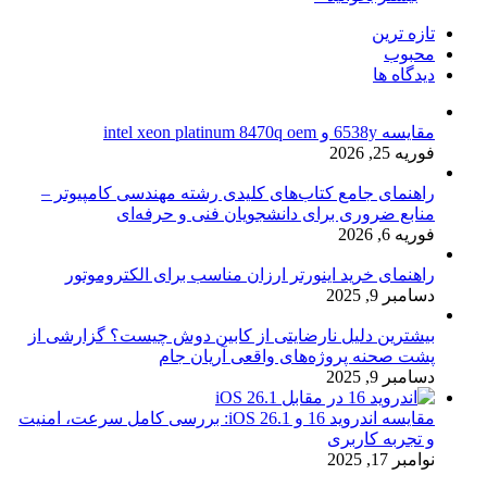
تازه ترین
محبوب
دیدگاه ها
مقایسه 6538y و intel xeon platinum 8470q oem
فوریه 25, 2026
راهنمای جامع کتاب‌های کلیدی رشته مهندسی کامپیوتر –
منابع ضروری برای دانشجویان فنی و حرفه‌ای
فوریه 6, 2026
راهنمای خرید اینورتر ارزان مناسب برای الکتروموتور
دسامبر 9, 2025
بیشترین دلیل نارضایتی از کابین دوش چیست؟ گزارشی از
پشت صحنه پروژه‌های واقعی آریان جام
دسامبر 9, 2025
مقایسه اندروید 16 و iOS 26.1: بررسی کامل سرعت، امنیت
و تجربه کاربری
نوامبر 17, 2025