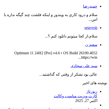
حمیدرضا
سلام و درود کاری به ویندوز و اینکه فلشت چند گیگه نداره با
اس...
setayesh
سلام،از کجا میتونم دانلود کنم ؟...
سعید ن
Optimum 11 24H2 [Pro] v4.6 • OS Build 26100.4652
https://win...
سید علی سجادی
عالی بود تشکر از وقتی که گذاشتید...
نوشته های اخیر
رپورتاژ
کارت ویزیت مناسب وکالت
اکتبر 27, 2025