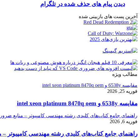
دیدن پیام های حذف شده در تلگرام
آخرین پست های بازبینی شده
مطالب ویژه
مقایسه 6538y و intel xeon platinum 8470q oem
فوریه 25, 2026
مقایسه 6538y و intel xeon platinum 8470q oem
راهنمای جامع کتاب‌های کلیدی رشته مهندسی کامپیوتر – منابع ضرور
فوریه 6, 2026
راهنمای جامع کتاب‌های کلیدی رشته مهندسی کامپیوتر – م