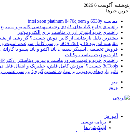
پنج‌شنبه, آگوست 6 2026
آخرین خبرها
مقایسه 6538y و intel xeon platinum 8470q oem
راهنمای جامع کتاب‌های کلیدی رشته مهندسی کامپیوتر – منابع
راهنمای خرید اینورتر ارزان مناسب برای الکتروموتور
بیشترین دلیل نارضایتی از کابین دوش چیست؟ گزارشی از پشت
مقایسه اندروید 16 و iOS 26.1: بررسی کامل سرعت، امنیت و تجربه کاربری
فروش تخصصی اسپیکر سقفی، باند اکتیو و باند پسیو با گارانتی 
کارت ویزیت مناسب وکالت
راهنمای خرید و قیمت سرور هاست و سرور دیتاسنتر | دکتر HP
3uTools چیست؟ آموزش کامل فلش، جیلبریک و انتقال فایل در آیفون
تأثیر بازی‌های ویدیویی بر مهارت تصمیم‌گیری؛ بررسی علمی، 
منو
ورود
آموزش
برنامه نویسی
اپلیکیشن ها