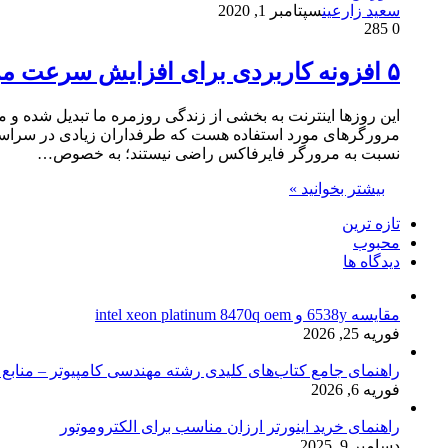
سعید زارعین
سپتامبر 1, 2020
285
0
۵ افزونه کاربردی برای افزایش سرعت مرورگر کروم
این روزها اینترنت به بخشی از زندگی روزمره‌ ما تبدیل شده و
مرورگر‌های مورد استفاده هست که طرفداران زیادی در سراسر ج
نسبت به مرورگر فایرفاکس راضی نیستند؛ به خصوص…
بیشتر بخوانید »
تازه ترین
محبوب
دیدگاه ها
مقایسه 6538y و intel xeon platinum 8470q oem
فوریه 25, 2026
راهنمای جامع کتاب‌های کلیدی رشته مهندسی کامپیوتر – منابع
فوریه 6, 2026
راهنمای خرید اینورتر ارزان مناسب برای الکتروموتور
دسامبر 9, 2025