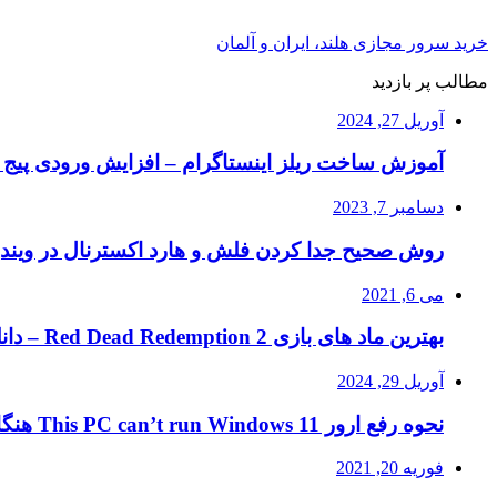
خرید سرور مجازی هلند، ایران و آلمان
مطالب پر بازدید
آوریل 27, 2024
آموزش ساخت ریلز اینستاگرام – افزایش ورودی پیج ا
دسامبر 7, 2023
روش صحیح جدا کردن فلش و هارد اکسترنال در ویند
می 6, 2021
بهترین ماد های بازی Red Dead Redemption 2 – دانلود ماد RDR2
آوریل 29, 2024
نحوه رفع ارور This PC can’t run Windows 11 هنگام نصب ویندوز ۱۱
فوریه 20, 2021