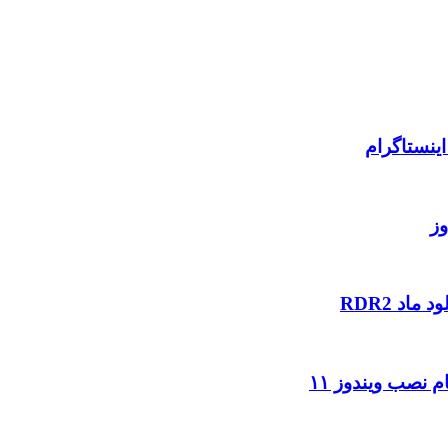
ینستاگرام
وز