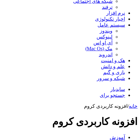
شبکه های اجتماعی
ترفند
نرم افزار
اخبار تکنولوژی
سیستم عامل
ویندوز
لینوکس
آی او اس
مک (Mac Os)
اندروید
هک و امنیت
علم و دانش
بازی و گیم
شبکه و سرور
سایدبار
جستجو برای
خانه
/
افزونه کاربردی کروم
افزونه کاربردی کروم
آموزش