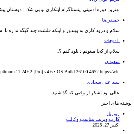
بهترین دوره ادمینی اینستاگرام ابتکاری نو بی شک - دوستان پیش
حمیدرضا
سلام و درود کاری به ویندوز و اینکه فلشت چند گیگه نداره با اس
setayesh
سلام،از کجا میتونم دانلود کنم ؟...
سعید ن
ptimum 11 24H2 [Pro] v4.6 • OS Build 26100.4652 https://win...
سید علی سجادی
عالی بود تشکر از وقتی که گذاشتید...
نوشته های اخیر
رپورتاژ
کارت ویزیت مناسب وکالت
اکتبر 27, 2025