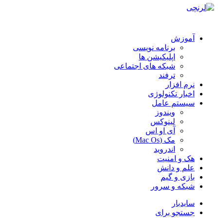
آموزش
برنامه نویسی
اپلیکیشن ها
شبکه های اجتماعی
ترفند
نرم افزار
اخبار تکنولوژی
سیستم عامل
ویندوز
لینوکس
آی او اس
مک (Mac Os)
اندروید
هک و امنیت
علم و دانش
بازی و گیم
شبکه و سرور
سایدبار
جستجو برای