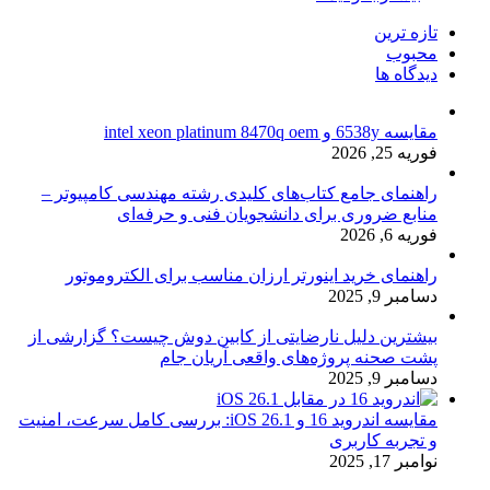
تازه ترین
محبوب
دیدگاه ها
مقایسه 6538y و intel xeon platinum 8470q oem
فوریه 25, 2026
راهنمای جامع کتاب‌های کلیدی رشته مهندسی کامپیوتر –
منابع ضروری برای دانشجویان فنی و حرفه‌ای
فوریه 6, 2026
راهنمای خرید اینورتر ارزان مناسب برای الکتروموتور
دسامبر 9, 2025
بیشترین دلیل نارضایتی از کابین دوش چیست؟ گزارشی از
پشت صحنه پروژه‌های واقعی آریان جام
دسامبر 9, 2025
مقایسه اندروید 16 و iOS 26.1: بررسی کامل سرعت، امنیت
و تجربه کاربری
نوامبر 17, 2025