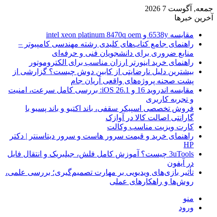
جمعه, آگوست 7 2026
آخرین خبرها
مقایسه 6538y و intel xeon platinum 8470q oem
راهنمای جامع کتاب‌های کلیدی رشته مهندسی کامپیوتر –
منابع ضروری برای دانشجویان فنی و حرفه‌ای
راهنمای خرید اینورتر ارزان مناسب برای الکتروموتور
بیشترین دلیل نارضایتی از کابین دوش چیست؟ گزارشی از
پشت صحنه پروژه‌های واقعی آریان جام
مقایسه اندروید 16 و iOS 26.1: بررسی کامل سرعت، امنیت
و تجربه کاربری
فروش تخصصی اسپیکر سقفی، باند اکتیو و باند پسیو با
گارانتی اصالت کالا در آوازک
کارت ویزیت مناسب وکالت
راهنمای خرید و قیمت سرور هاست و سرور دیتاسنتر | دکتر
HP
3uTools چیست؟ آموزش کامل فلش، جیلبریک و انتقال فایل
در آیفون
تأثیر بازی‌های ویدیویی بر مهارت تصمیم‌گیری؛ بررسی علمی،
روش‌ها و راهکارهای عملی
منو
ورود