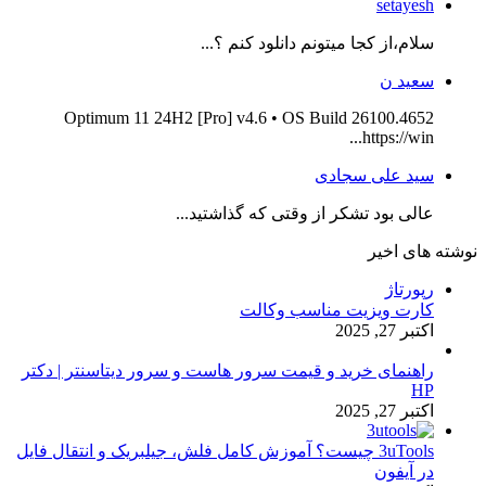
setayesh
سلام،از کجا میتونم دانلود کنم ؟...
سعید ن
Optimum 11 24H2 [Pro] v4.6 • OS Build 26100.4652
https://win...
سید علی سجادی
عالی بود تشکر از وقتی که گذاشتید...
نوشته های اخیر
رپورتاژ
کارت ویزیت مناسب وکالت
اکتبر 27, 2025
راهنمای خرید و قیمت سرور هاست و سرور دیتاسنتر | دکتر
HP
اکتبر 27, 2025
3uTools چیست؟ آموزش کامل فلش، جیلبریک و انتقال فایل
در آیفون