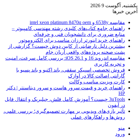
یکشنبه, آگوست 9 2026
آخرین خبرها
مقایسه 6538y و intel xeon platinum 8470q oem
راهنمای جامع کتاب‌های کلیدی رشته مهندسی کامپیوتر –
منابع ضروری برای دانشجویان فنی و حرفه‌ای
راهنمای خرید اینورتر ارزان مناسب برای الکتروموتور
بیشترین دلیل نارضایتی از کابین دوش چیست؟ گزارشی از
پشت صحنه پروژه‌های واقعی آریان جام
مقایسه اندروید 16 و iOS 26.1: بررسی کامل سرعت، امنیت
و تجربه کاربری
فروش تخصصی اسپیکر سقفی، باند اکتیو و باند پسیو با
گارانتی اصالت کالا در آوازک
کارت ویزیت مناسب وکالت
راهنمای خرید و قیمت سرور هاست و سرور دیتاسنتر | دکتر
HP
3uTools چیست؟ آموزش کامل فلش، جیلبریک و انتقال فایل
در آیفون
تأثیر بازی‌های ویدیویی بر مهارت تصمیم‌گیری؛ بررسی علمی،
روش‌ها و راهکارهای عملی
منو
ورود