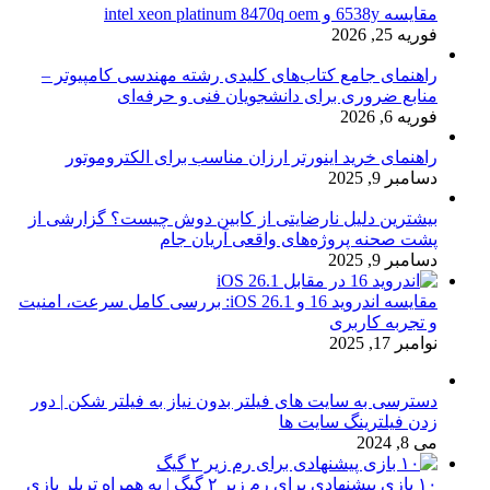
مقایسه 6538y و intel xeon platinum 8470q oem
فوریه 25, 2026
راهنمای جامع کتاب‌های کلیدی رشته مهندسی کامپیوتر –
منابع ضروری برای دانشجویان فنی و حرفه‌ای
فوریه 6, 2026
راهنمای خرید اینورتر ارزان مناسب برای الکتروموتور
دسامبر 9, 2025
بیشترین دلیل نارضایتی از کابین دوش چیست؟ گزارشی از
پشت صحنه پروژه‌های واقعی آریان جام
دسامبر 9, 2025
مقایسه اندروید 16 و iOS 26.1: بررسی کامل سرعت، امنیت
و تجربه کاربری
نوامبر 17, 2025
دسترسی به سایت های فیلتر بدون نیاز به فیلتر شکن | دور
زدن فیلترینگ سایت ها
می 8, 2024
۱۰ بازی پیشنهادی برای رم زیر ۲ گیگ | به همراه تریلر بازی