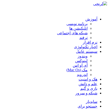
آموزش
برنامه نویسی
اپلیکیشن ها
شبکه های اجتماعی
ترفند
نرم افزار
اخبار تکنولوژی
سیستم عامل
ویندوز
لینوکس
آی او اس
مک (Mac Os)
اندروید
هک و امنیت
علم و دانش
بازی و گیم
شبکه و سرور
سایدبار
جستجو برای