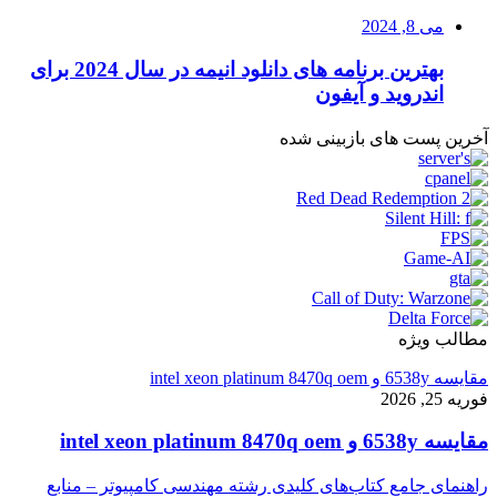
می 8, 2024
بهترین برنامه های دانلود انیمه در سال 2024 برای
اندروید و آیفون
آخرین پست های بازبینی شده
مطالب ویژه
مقایسه 6538y و intel xeon platinum 8470q oem
فوریه 25, 2026
مقایسه 6538y و intel xeon platinum 8470q oem
راهنمای جامع کتاب‌های کلیدی رشته مهندسی کامپیوتر – منابع