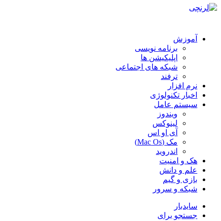
آموزش
برنامه نویسی
اپلیکیشن ها
شبکه های اجتماعی
ترفند
نرم افزار
اخبار تکنولوژی
سیستم عامل
ویندوز
لینوکس
آی او اس
مک (Mac Os)
اندروید
هک و امنیت
علم و دانش
بازی و گیم
شبکه و سرور
سایدبار
جستجو برای