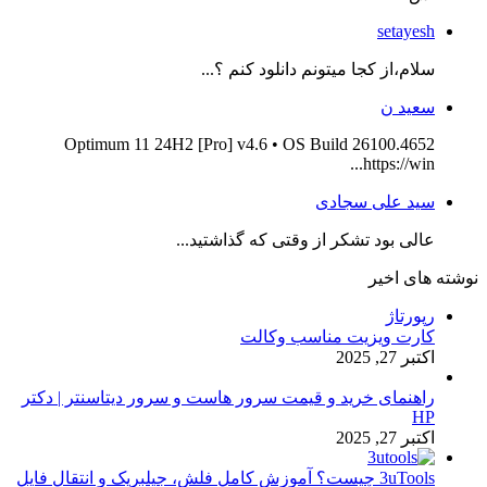
setayesh
سلام،از کجا میتونم دانلود کنم ؟...
سعید ن
Optimum 11 24H2 [Pro] v4.6 • OS Build 26100.4652
https://win...
سید علی سجادی
عالی بود تشکر از وقتی که گذاشتید...
نوشته های اخیر
رپورتاژ
کارت ویزیت مناسب وکالت
اکتبر 27, 2025
راهنمای خرید و قیمت سرور هاست و سرور دیتاسنتر | دکتر
HP
اکتبر 27, 2025
3uTools چیست؟ آموزش کامل فلش، جیلبریک و انتقال فایل