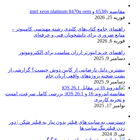
مقایسه 6538y و intel xeon platinum 8470q oem
فوریه 25, 2026
راهنمای جامع کتاب‌های کلیدی رشته مهندسی کامپیوتر –
منابع ضروری برای دانشجویان فنی و حرفه‌ای
فوریه 6, 2026
راهنمای خرید اینورتر ارزان مناسب برای الکتروموتور
دسامبر 9, 2025
بیشترین دلیل نارضایتی از کابین دوش چیست؟ گزارشی از
پشت صحنه پروژه‌های واقعی آریان جام
دسامبر 9, 2025
مقایسه اندروید 16 و iOS 26.1: بررسی کامل سرعت، امنیت
و تجربه کاربری
نوامبر 17, 2025
دسترسی به سایت های فیلتر بدون نیاز به فیلتر شکن | دور
زدن فیلترینگ سایت ها
می 8, 2024