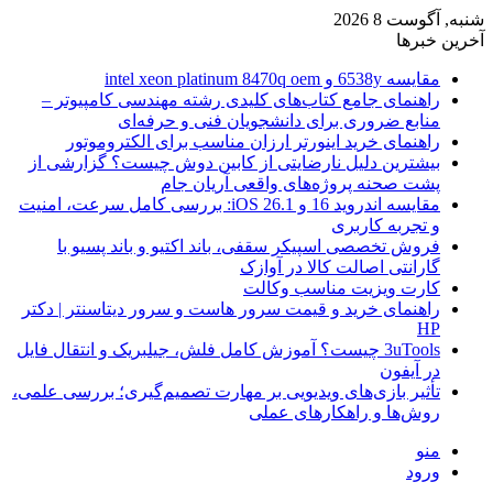
شنبه, آگوست 8 2026
آخرین خبرها
مقایسه 6538y و intel xeon platinum 8470q oem
راهنمای جامع کتاب‌های کلیدی رشته مهندسی کامپیوتر –
منابع ضروری برای دانشجویان فنی و حرفه‌ای
راهنمای خرید اینورتر ارزان مناسب برای الکتروموتور
بیشترین دلیل نارضایتی از کابین دوش چیست؟ گزارشی از
پشت صحنه پروژه‌های واقعی آریان جام
مقایسه اندروید 16 و iOS 26.1: بررسی کامل سرعت، امنیت
و تجربه کاربری
فروش تخصصی اسپیکر سقفی، باند اکتیو و باند پسیو با
گارانتی اصالت کالا در آوازک
کارت ویزیت مناسب وکالت
راهنمای خرید و قیمت سرور هاست و سرور دیتاسنتر | دکتر
HP
3uTools چیست؟ آموزش کامل فلش، جیلبریک و انتقال فایل
در آیفون
تأثیر بازی‌های ویدیویی بر مهارت تصمیم‌گیری؛ بررسی علمی،
روش‌ها و راهکارهای عملی
منو
ورود