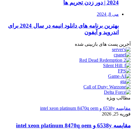
2024 | دور زدن تحریم ها
می 8, 2024
بهترین برنامه های دانلود انیمه در سال 2024 برای
اندروید و آیفون
آخرین پست های بازبینی شده
مطالب ویژه
مقایسه 6538y و intel xeon platinum 8470q oem
فوریه 25, 2026
مقایسه 6538y و intel xeon platinum 8470q oem