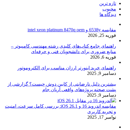
تازه ترین
محبوب
دیدگاه ها
مقایسه 6538y و intel xeon platinum 8470q oem
فوریه 25, 2026
راهنمای جامع کتاب‌های کلیدی رشته مهندسی کامپیوتر –
منابع ضروری برای دانشجویان فنی و حرفه‌ای
فوریه 6, 2026
راهنمای خرید اینورتر ارزان مناسب برای الکتروموتور
دسامبر 9, 2025
بیشترین دلیل نارضایتی از کابین دوش چیست؟ گزارشی از
پشت صحنه پروژه‌های واقعی آریان جام
دسامبر 9, 2025
مقایسه اندروید 16 و iOS 26.1: بررسی کامل سرعت، امنیت
و تجربه کاربری
نوامبر 17, 2025