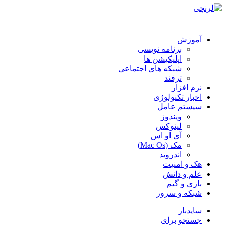
آموزش
برنامه نویسی
اپلیکیشن ها
شبکه های اجتماعی
ترفند
نرم افزار
اخبار تکنولوژی
سیستم عامل
ویندوز
لینوکس
آی او اس
مک (Mac Os)
اندروید
هک و امنیت
علم و دانش
بازی و گیم
شبکه و سرور
سایدبار
جستجو برای