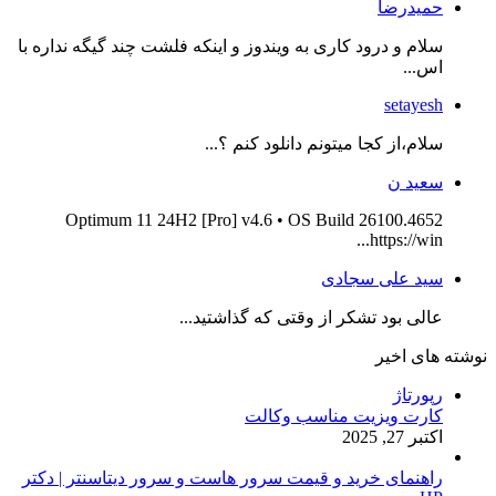
حمیدرضا
سلام و درود کاری به ویندوز و اینکه فلشت چند گیگه نداره با
اس...
setayesh
سلام،از کجا میتونم دانلود کنم ؟...
سعید ن
Optimum 11 24H2 [Pro] v4.6 • OS Build 26100.4652
https://win...
سید علی سجادی
عالی بود تشکر از وقتی که گذاشتید...
نوشته های اخیر
رپورتاژ
کارت ویزیت مناسب وکالت
اکتبر 27, 2025
راهنمای خرید و قیمت سرور هاست و سرور دیتاسنتر | دکتر