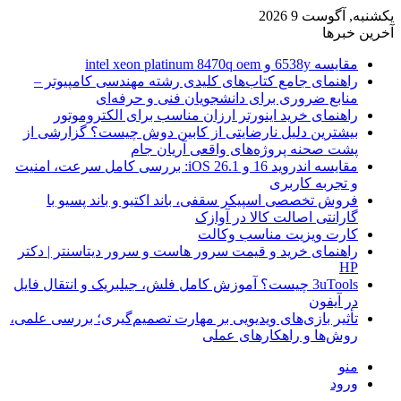
یکشنبه, آگوست 9 2026
آخرین خبرها
مقایسه 6538y و intel xeon platinum 8470q oem
راهنمای جامع کتاب‌های کلیدی رشته مهندسی کامپیوتر –
منابع ضروری برای دانشجویان فنی و حرفه‌ای
راهنمای خرید اینورتر ارزان مناسب برای الکتروموتور
بیشترین دلیل نارضایتی از کابین دوش چیست؟ گزارشی از
پشت صحنه پروژه‌های واقعی آریان جام
مقایسه اندروید 16 و iOS 26.1: بررسی کامل سرعت، امنیت
و تجربه کاربری
فروش تخصصی اسپیکر سقفی، باند اکتیو و باند پسیو با
گارانتی اصالت کالا در آوازک
کارت ویزیت مناسب وکالت
راهنمای خرید و قیمت سرور هاست و سرور دیتاسنتر | دکتر
HP
3uTools چیست؟ آموزش کامل فلش، جیلبریک و انتقال فایل
در آیفون
تأثیر بازی‌های ویدیویی بر مهارت تصمیم‌گیری؛ بررسی علمی،
روش‌ها و راهکارهای عملی
منو
ورود