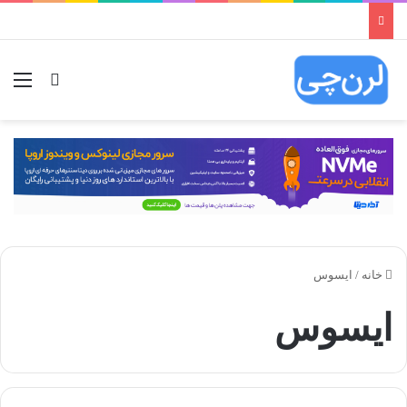
ورود
منو
خانه
/
ایسوس
ایسوس