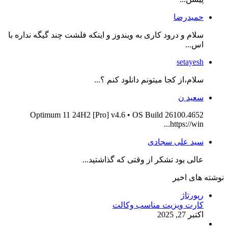
حمیدرضا
سلام و درود کاری به ویندوز و اینکه فلشت چند گیگه نداره با
اس...
setayesh
سلام،از کجا میتونم دانلود کنم ؟...
سعید ن
Optimum 11 24H2 [Pro] v4.6 • OS Build 26100.4652
https://win...
سید علی سجادی
عالی بود تشکر از وقتی که گذاشتید...
نوشته های اخیر
رپورتاژ
کارت ویزیت مناسب وکالت
اکتبر 27, 2025