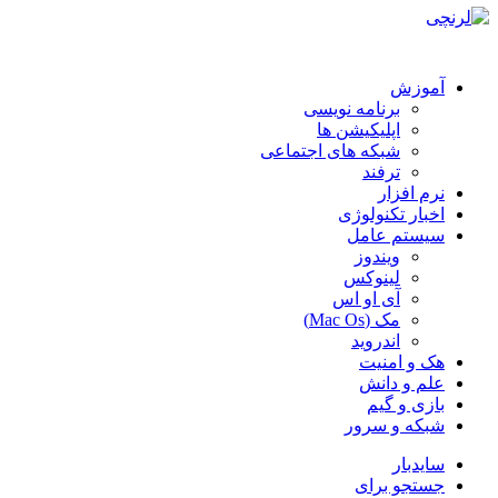
آموزش
برنامه نویسی
اپلیکیشن ها
شبکه های اجتماعی
ترفند
نرم افزار
اخبار تکنولوژی
سیستم عامل
ویندوز
لینوکس
آی او اس
مک (Mac Os)
اندروید
هک و امنیت
علم و دانش
بازی و گیم
شبکه و سرور
سایدبار
جستجو برای