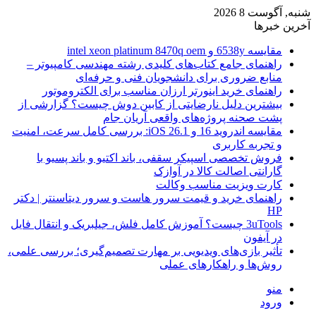
شنبه, آگوست 8 2026
آخرین خبرها
مقایسه 6538y و intel xeon platinum 8470q oem
راهنمای جامع کتاب‌های کلیدی رشته مهندسی کامپیوتر –
منابع ضروری برای دانشجویان فنی و حرفه‌ای
راهنمای خرید اینورتر ارزان مناسب برای الکتروموتور
بیشترین دلیل نارضایتی از کابین دوش چیست؟ گزارشی از
پشت صحنه پروژه‌های واقعی آریان جام
مقایسه اندروید 16 و iOS 26.1: بررسی کامل سرعت، امنیت
و تجربه کاربری
فروش تخصصی اسپیکر سقفی، باند اکتیو و باند پسیو با
گارانتی اصالت کالا در آوازک
کارت ویزیت مناسب وکالت
راهنمای خرید و قیمت سرور هاست و سرور دیتاسنتر | دکتر
HP
3uTools چیست؟ آموزش کامل فلش، جیلبریک و انتقال فایل
در آیفون
تأثیر بازی‌های ویدیویی بر مهارت تصمیم‌گیری؛ بررسی علمی،
روش‌ها و راهکارهای عملی
منو
ورود