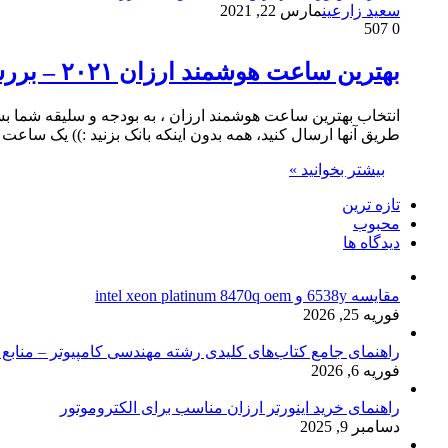
سعید زارعین
مارس 22, 2021
507
0
بهترین ساعت هوشمند ارزان ۲۰۲۱ – بررسی ۵ ساعت هوشمند ارزان قیمت
انتخاب بهترین ساعت هوشمند ارزان ، به بودجه و سلیقه شما بستگ
طریق آنها ارسال کنید، همه بدون اینکه بانک بزنید :)) یک ساع
بیشتر بخوانید »
تازه ترین
محبوب
دیدگاه ها
مقایسه 6538y و intel xeon platinum 8470q oem
فوریه 25, 2026
راهنمای جامع کتاب‌های کلیدی رشته مهندسی کامپیوتر – منابع
فوریه 6, 2026
راهنمای خرید اینورتر ارزان مناسب برای الکتروموتور
دسامبر 9, 2025