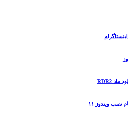
ینستاگرام
وز