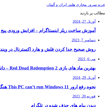
خرید سرور مجازی هلند، ایران و آلمان
مطالب پر بازدید
آوریل 27, 2024
آموزش ساخت ریلز اینستاگرام – افزایش ورودی پیج ا
دسامبر 7, 2023
روش صحیح جدا کردن فلش و هارد اکسترنال در ویند
می 6, 2021
بهترین ماد های بازی Red Dead Redemption 2 – دانلود ماد RDR2
آوریل 29, 2024
نحوه رفع ارور This PC can’t run Windows 11 هنگام نصب ویندوز ۱۱
فوریه 20, 2021
دیدن پیام های حذف شده در تلگرام