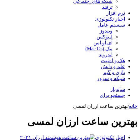
شبکه های اجتماعی
ترفند
نرم افزار
اخبار تکنولوژی
سیستم عامل
ویندوز
لینوکس
آی او اس
مک (Mac Os)
اندروید
هک و امنیت
علم و دانش
بازی و گیم
شبکه و سرور
سایدبار
جستجو برای
خانه
/
بهترین ساعت ارزان لمسی
بهترین ساعت ارزان لمسی
اخبار تکنولوژی