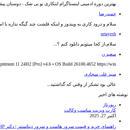
بهترین دوره ادمینی اینستاگرام ابتکاری نو بی شک - دوستان پیش
حمیدرضا
سلام و درود کاری به ویندوز و اینکه فلشت چند گیگه نداره با اس
setayesh
سلام،از کجا میتونم دانلود کنم ؟...
سعید ن
ptimum 11 24H2 [Pro] v4.6 • OS Build 26100.4652 https://win...
سید علی سجادی
عالی بود تشکر از وقتی که گذاشتید...
نوشته های اخیر
رپورتاژ
کارت ویزیت مناسب وکالت
اکتبر 27, 2025
راهنمای خرید و قیمت سرور هاست و سرور دیتاسنتر | دکتر HP