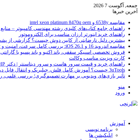
جمعه, آگوست 7 2026
آخرین خبرها
مقایسه 6538y و intel xeon platinum 8470q oem
راهنمای جامع کتاب‌های کلیدی رشته مهندسی کامپیوتر – منابع
راهنمای خرید اینورتر ارزان مناسب برای الکتروموتور
بیشترین دلیل نارضایتی از کابین دوش چیست؟ گزارشی از پشت
مقایسه اندروید 16 و iOS 26.1: بررسی کامل سرعت، امنیت و تجربه کاربری
فروش تخصصی اسپیکر سقفی، باند اکتیو و باند پسیو با گارانتی 
کارت ویزیت مناسب وکالت
راهنمای خرید و قیمت سرور هاست و سرور دیتاسنتر | دکتر HP
3uTools چیست؟ آموزش کامل فلش، جیلبریک و انتقال فایل در آیفون
تأثیر بازی‌های ویدیویی بر مهارت تصمیم‌گیری؛ بررسی علمی، 
منو
ورود
آموزش
برنامه نویسی
اپلیکیشن ها