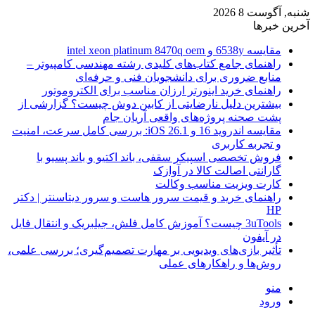
شنبه, آگوست 8 2026
آخرین خبرها
مقایسه 6538y و intel xeon platinum 8470q oem
راهنمای جامع کتاب‌های کلیدی رشته مهندسی کامپیوتر –
منابع ضروری برای دانشجویان فنی و حرفه‌ای
راهنمای خرید اینورتر ارزان مناسب برای الکتروموتور
بیشترین دلیل نارضایتی از کابین دوش چیست؟ گزارشی از
پشت صحنه پروژه‌های واقعی آریان جام
مقایسه اندروید 16 و iOS 26.1: بررسی کامل سرعت، امنیت
و تجربه کاربری
فروش تخصصی اسپیکر سقفی، باند اکتیو و باند پسیو با
گارانتی اصالت کالا در آوازک
کارت ویزیت مناسب وکالت
راهنمای خرید و قیمت سرور هاست و سرور دیتاسنتر | دکتر
HP
3uTools چیست؟ آموزش کامل فلش، جیلبریک و انتقال فایل
در آیفون
تأثیر بازی‌های ویدیویی بر مهارت تصمیم‌گیری؛ بررسی علمی،
روش‌ها و راهکارهای عملی
منو
ورود