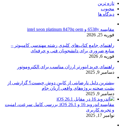
تازه ترین
محبوب
دیدگاه ها
مقایسه 6538y و intel xeon platinum 8470q oem
فوریه 25, 2026
راهنمای جامع کتاب‌های کلیدی رشته مهندسی کامپیوتر –
منابع ضروری برای دانشجویان فنی و حرفه‌ای
فوریه 6, 2026
راهنمای خرید اینورتر ارزان مناسب برای الکتروموتور
دسامبر 9, 2025
بیشترین دلیل نارضایتی از کابین دوش چیست؟ گزارشی از
پشت صحنه پروژه‌های واقعی آریان جام
دسامبر 9, 2025
مقایسه اندروید 16 و iOS 26.1: بررسی کامل سرعت، امنیت
و تجربه کاربری
نوامبر 17, 2025