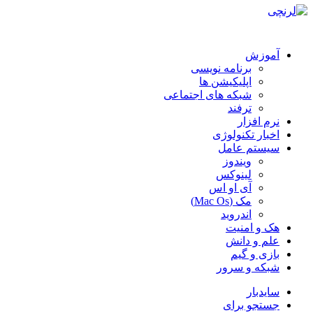
آموزش
برنامه نویسی
اپلیکیشن ها
شبکه های اجتماعی
ترفند
نرم افزار
اخبار تکنولوژی
سیستم عامل
ویندوز
لینوکس
آی او اس
مک (Mac Os)
اندروید
هک و امنیت
علم و دانش
بازی و گیم
شبکه و سرور
سایدبار
جستجو برای