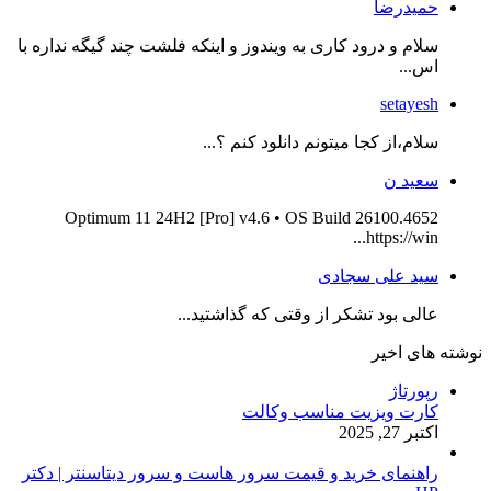
حمیدرضا
سلام و درود کاری به ویندوز و اینکه فلشت چند گیگه نداره با
اس...
setayesh
سلام،از کجا میتونم دانلود کنم ؟...
سعید ن
Optimum 11 24H2 [Pro] v4.6 • OS Build 26100.4652
https://win...
سید علی سجادی
عالی بود تشکر از وقتی که گذاشتید...
نوشته های اخیر
رپورتاژ
کارت ویزیت مناسب وکالت
اکتبر 27, 2025
راهنمای خرید و قیمت سرور هاست و سرور دیتاسنتر | دکتر