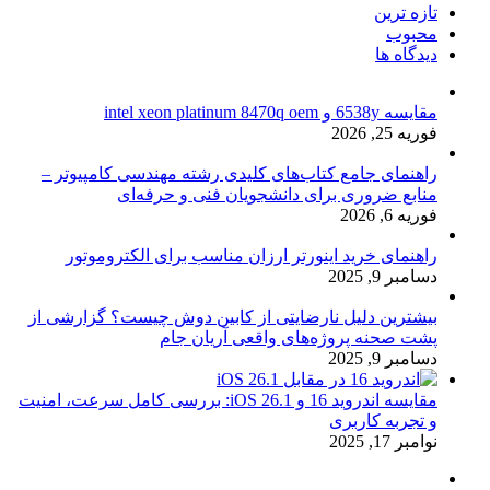
تازه ترین
محبوب
دیدگاه ها
مقایسه 6538y و intel xeon platinum 8470q oem
فوریه 25, 2026
راهنمای جامع کتاب‌های کلیدی رشته مهندسی کامپیوتر –
منابع ضروری برای دانشجویان فنی و حرفه‌ای
فوریه 6, 2026
راهنمای خرید اینورتر ارزان مناسب برای الکتروموتور
دسامبر 9, 2025
بیشترین دلیل نارضایتی از کابین دوش چیست؟ گزارشی از
پشت صحنه پروژه‌های واقعی آریان جام
دسامبر 9, 2025
مقایسه اندروید 16 و iOS 26.1: بررسی کامل سرعت، امنیت
و تجربه کاربری
نوامبر 17, 2025