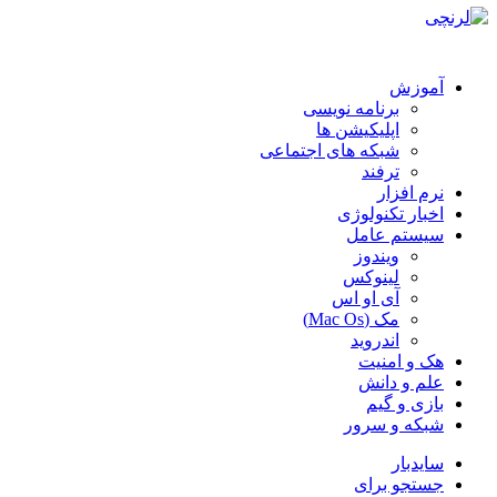
آموزش
برنامه نویسی
اپلیکیشن ها
شبکه های اجتماعی
ترفند
نرم افزار
اخبار تکنولوژی
سیستم عامل
ویندوز
لینوکس
آی او اس
مک (Mac Os)
اندروید
هک و امنیت
علم و دانش
بازی و گیم
شبکه و سرور
سایدبار
جستجو برای