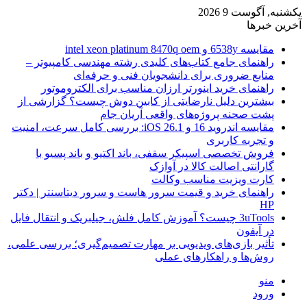
یکشنبه, آگوست 9 2026
آخرین خبرها
مقایسه 6538y و intel xeon platinum 8470q oem
راهنمای جامع کتاب‌های کلیدی رشته مهندسی کامپیوتر –
منابع ضروری برای دانشجویان فنی و حرفه‌ای
راهنمای خرید اینورتر ارزان مناسب برای الکتروموتور
بیشترین دلیل نارضایتی از کابین دوش چیست؟ گزارشی از
پشت صحنه پروژه‌های واقعی آریان جام
مقایسه اندروید 16 و iOS 26.1: بررسی کامل سرعت، امنیت
و تجربه کاربری
فروش تخصصی اسپیکر سقفی، باند اکتیو و باند پسیو با
گارانتی اصالت کالا در آوازک
کارت ویزیت مناسب وکالت
راهنمای خرید و قیمت سرور هاست و سرور دیتاسنتر | دکتر
HP
3uTools چیست؟ آموزش کامل فلش، جیلبریک و انتقال فایل
در آیفون
تأثیر بازی‌های ویدیویی بر مهارت تصمیم‌گیری؛ بررسی علمی،
روش‌ها و راهکارهای عملی
منو
ورود