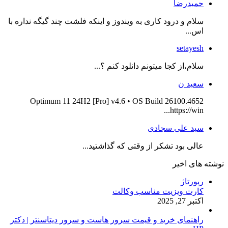
حمیدرضا
سلام و درود کاری به ویندوز و اینکه فلشت چند گیگه نداره با
اس...
setayesh
سلام،از کجا میتونم دانلود کنم ؟...
سعید ن
Optimum 11 24H2 [Pro] v4.6 • OS Build 26100.4652
https://win...
سید علی سجادی
عالی بود تشکر از وقتی که گذاشتید...
نوشته های اخیر
رپورتاژ
کارت ویزیت مناسب وکالت
اکتبر 27, 2025
راهنمای خرید و قیمت سرور هاست و سرور دیتاسنتر | دکتر