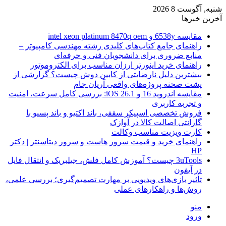
شنبه, آگوست 8 2026
آخرین خبرها
مقایسه 6538y و intel xeon platinum 8470q oem
راهنمای جامع کتاب‌های کلیدی رشته مهندسی کامپیوتر –
منابع ضروری برای دانشجویان فنی و حرفه‌ای
راهنمای خرید اینورتر ارزان مناسب برای الکتروموتور
بیشترین دلیل نارضایتی از کابین دوش چیست؟ گزارشی از
پشت صحنه پروژه‌های واقعی آریان جام
مقایسه اندروید 16 و iOS 26.1: بررسی کامل سرعت، امنیت
و تجربه کاربری
فروش تخصصی اسپیکر سقفی، باند اکتیو و باند پسیو با
گارانتی اصالت کالا در آوازک
کارت ویزیت مناسب وکالت
راهنمای خرید و قیمت سرور هاست و سرور دیتاسنتر | دکتر
HP
3uTools چیست؟ آموزش کامل فلش، جیلبریک و انتقال فایل
در آیفون
تأثیر بازی‌های ویدیویی بر مهارت تصمیم‌گیری؛ بررسی علمی،
روش‌ها و راهکارهای عملی
منو
ورود