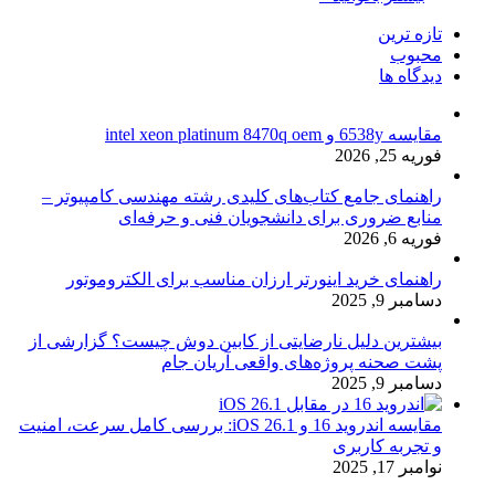
تازه ترین
محبوب
دیدگاه ها
مقایسه 6538y و intel xeon platinum 8470q oem
فوریه 25, 2026
راهنمای جامع کتاب‌های کلیدی رشته مهندسی کامپیوتر –
منابع ضروری برای دانشجویان فنی و حرفه‌ای
فوریه 6, 2026
راهنمای خرید اینورتر ارزان مناسب برای الکتروموتور
دسامبر 9, 2025
بیشترین دلیل نارضایتی از کابین دوش چیست؟ گزارشی از
پشت صحنه پروژه‌های واقعی آریان جام
دسامبر 9, 2025
مقایسه اندروید 16 و iOS 26.1: بررسی کامل سرعت، امنیت
و تجربه کاربری
نوامبر 17, 2025