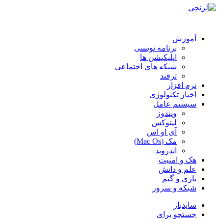
آموزش
برنامه نویسی
اپلیکیشن ها
شبکه های اجتماعی
ترفند
نرم افزار
اخبار تکنولوژی
سیستم عامل
ویندوز
لینوکس
آی او اس
مک (Mac Os)
اندروید
هک و امنیت
علم و دانش
بازی و گیم
شبکه و سرور
سایدبار
جستجو برای