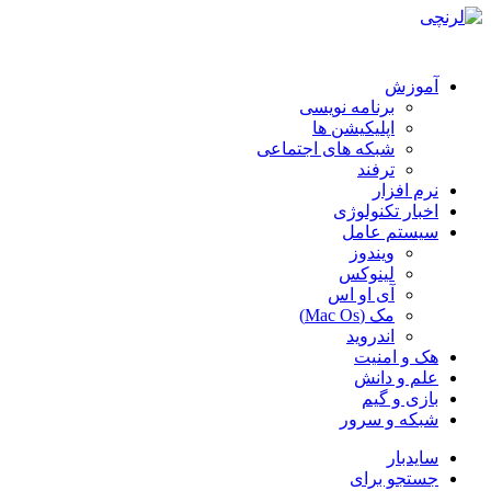
آموزش
برنامه نویسی
اپلیکیشن ها
شبکه های اجتماعی
ترفند
نرم افزار
اخبار تکنولوژی
سیستم عامل
ویندوز
لینوکس
آی او اس
مک (Mac Os)
اندروید
هک و امنیت
علم و دانش
بازی و گیم
شبکه و سرور
سایدبار
جستجو برای