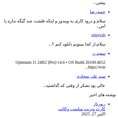
پیشن...
حمیدرضا
سلام و درود کاری به ویندوز و اینکه فلشت چند گیگه نداره با
اس...
setayesh
سلام،از کجا میتونم دانلود کنم ؟...
سعید ن
Optimum 11 24H2 [Pro] v4.6 • OS Build 26100.4652
https://win...
سید علی سجادی
عالی بود تشکر از وقتی که گذاشتید...
نوشته های اخیر
رپورتاژ
کارت ویزیت مناسب وکالت
اکتبر 27, 2025