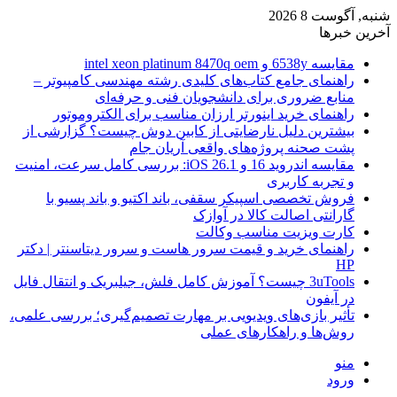
شنبه, آگوست 8 2026
آخرین خبرها
مقایسه 6538y و intel xeon platinum 8470q oem
راهنمای جامع کتاب‌های کلیدی رشته مهندسی کامپیوتر –
منابع ضروری برای دانشجویان فنی و حرفه‌ای
راهنمای خرید اینورتر ارزان مناسب برای الکتروموتور
بیشترین دلیل نارضایتی از کابین دوش چیست؟ گزارشی از
پشت صحنه پروژه‌های واقعی آریان جام
مقایسه اندروید 16 و iOS 26.1: بررسی کامل سرعت، امنیت
و تجربه کاربری
فروش تخصصی اسپیکر سقفی، باند اکتیو و باند پسیو با
گارانتی اصالت کالا در آوازک
کارت ویزیت مناسب وکالت
راهنمای خرید و قیمت سرور هاست و سرور دیتاسنتر | دکتر
HP
3uTools چیست؟ آموزش کامل فلش، جیلبریک و انتقال فایل
در آیفون
تأثیر بازی‌های ویدیویی بر مهارت تصمیم‌گیری؛ بررسی علمی،
روش‌ها و راهکارهای عملی
منو
ورود