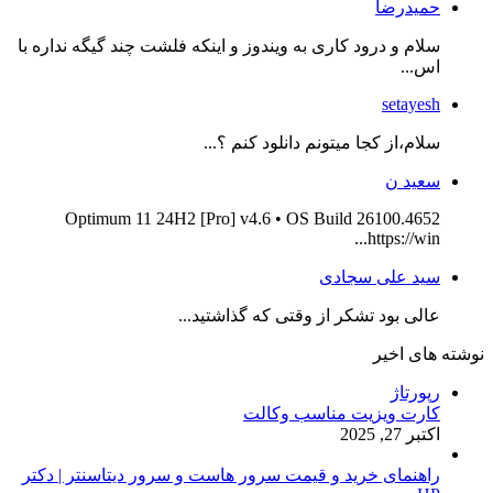
حمیدرضا
سلام و درود کاری به ویندوز و اینکه فلشت چند گیگه نداره با
اس...
setayesh
سلام،از کجا میتونم دانلود کنم ؟...
سعید ن
Optimum 11 24H2 [Pro] v4.6 • OS Build 26100.4652
https://win...
سید علی سجادی
عالی بود تشکر از وقتی که گذاشتید...
نوشته های اخیر
رپورتاژ
کارت ویزیت مناسب وکالت
اکتبر 27, 2025
راهنمای خرید و قیمت سرور هاست و سرور دیتاسنتر | دکتر