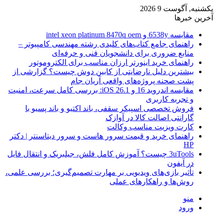
یکشنبه, آگوست 9 2026
آخرین خبرها
مقایسه 6538y و intel xeon platinum 8470q oem
راهنمای جامع کتاب‌های کلیدی رشته مهندسی کامپیوتر –
منابع ضروری برای دانشجویان فنی و حرفه‌ای
راهنمای خرید اینورتر ارزان مناسب برای الکتروموتور
بیشترین دلیل نارضایتی از کابین دوش چیست؟ گزارشی از
پشت صحنه پروژه‌های واقعی آریان جام
مقایسه اندروید 16 و iOS 26.1: بررسی کامل سرعت، امنیت
و تجربه کاربری
فروش تخصصی اسپیکر سقفی، باند اکتیو و باند پسیو با
گارانتی اصالت کالا در آوازک
کارت ویزیت مناسب وکالت
راهنمای خرید و قیمت سرور هاست و سرور دیتاسنتر | دکتر
HP
3uTools چیست؟ آموزش کامل فلش، جیلبریک و انتقال فایل
در آیفون
تأثیر بازی‌های ویدیویی بر مهارت تصمیم‌گیری؛ بررسی علمی،
روش‌ها و راهکارهای عملی
منو
ورود