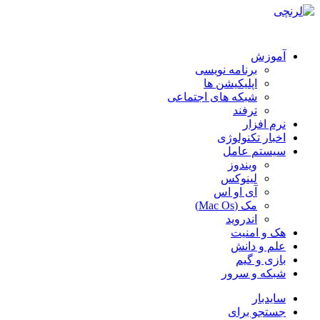
آموزش
برنامه نویسی
اپلیکیشن ها
شبکه های اجتماعی
ترفند
نرم افزار
اخبار تکنولوژی
سیستم عامل
ویندوز
لینوکس
آی او اس
مک (Mac Os)
اندروید
هک و امنیت
علم و دانش
بازی و گیم
شبکه و سرور
سایدبار
جستجو برای