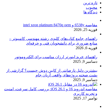
تازه ترین
محبوب
دیدگاه ها
مقایسه 6538y و intel xeon platinum 8470q oem
فوریه 25, 2026
راهنمای جامع کتاب‌های کلیدی رشته مهندسی کامپیوتر –
منابع ضروری برای دانشجویان فنی و حرفه‌ای
فوریه 6, 2026
راهنمای خرید اینورتر ارزان مناسب برای الکتروموتور
دسامبر 9, 2025
بیشترین دلیل نارضایتی از کابین دوش چیست؟ گزارشی از
پشت صحنه پروژه‌های واقعی آریان جام
دسامبر 9, 2025
مقایسه اندروید 16 و iOS 26.1: بررسی کامل سرعت، امنیت
و تجربه کاربری
نوامبر 17, 2025