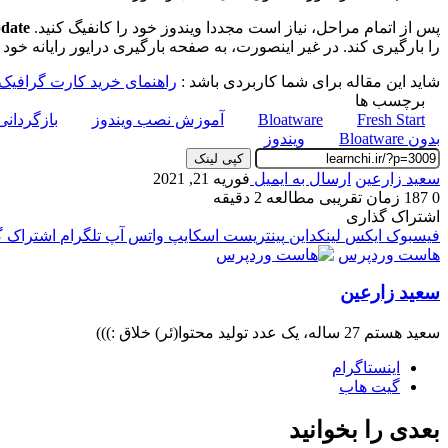
پس از اتمام مراحل، نیاز است مجددا ویندوز خود را کانفیگ کنید.
date
را بارگیری کند. در غیر اینصورت، به صفحه بارگیری درایور رایانه خود 
شاید این مقاله برای شما کاربردی باشد :
راهنمای خرید کارت گرافیک م
برچسب ها
Fresh Start
Bloatware
آموزش نصب ویندوز
بازگردانی
بدون Bloatware
ویندوز
کپی لینک
سعید زارعین
ارسال به ایمیل
فوریه 21, 2021
0
187
زمان تقریبی مطالعه 2 دقیقه
اشتراک گذاری
فیسبوک
ایکس
لینکداین
پینتریست
اسکایپ
واتس آپ
تلگرام
اشتراک گذ
هاست وردپرس
سعید زارعین
سعید هستم 27 ساله، یک عدد تولید محتوا(ئر) خلاق :)))
اینستاگرام
گیت ‌هاب
بعدی را بخوانید