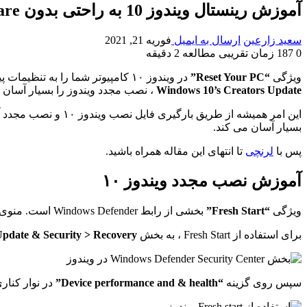
آموزش رینستال ویندوز 10 به راحتی بدون Bloatware
سعید زارعین
ارسال به ایمیل
فوریه 21, 2021
0
187
زمان تقریبی مطالعه 2 دقیقه
ویژگی
“Reset Your PC”
در ویندوز ۱۰ کامپیوتر شما را به تنظیمات پیش فرض کارخانه خود باز می گرداند، از جمله تمام نرم افزارهایی که در رایانه شما نصب شده است. اما ویژگی جدید
Windows 10’s Creators Update
، نصب مجدد ویندوز را بسیار آسان ت
این امر همیشه از طر
بسیار آسان می کند.
پس با
لرنچی
تا انتهای این مقاله همراه باشید.
آموزش نصب مجدد ویندوز ۱۰
ویژگی
“Fresh Start”
بخشی از رابط Windows Defender است. منوی
برای استفاده از Fresh Start ، به بخش
 Update & Security > Recovery
سپس روی گزینه
“Device performance and & health”
در نوار کنار