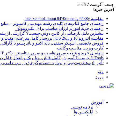
جمعه, آگوست 7 2026
آخرین خبرها
مقایسه 6538y و intel xeon platinum 8470q oem
راهنمای جامع کتاب‌های کلیدی رشته مهندسی کامپیوتر – منابع
راهنمای خرید اینورتر ارزان مناسب برای الکتروموتور
بیشترین دلیل نارضایتی از کابین دوش چیست؟ گزارشی از پشت
مقایسه اندروید 16 و iOS 26.1: بررسی کامل سرعت، امنیت و تجربه کاربری
فروش تخصصی اسپیکر سقفی، باند اکتیو و باند پسیو با گارانتی 
کارت ویزیت مناسب وکالت
راهنمای خرید و قیمت سرور هاست و سرور دیتاسنتر | دکتر HP
3uTools چیست؟ آموزش کامل فلش، جیلبریک و انتقال فایل در آیفون
تأثیر بازی‌های ویدیویی بر مهارت تصمیم‌گیری؛ بررسی علمی، 
منو
ورود
آموزش
برنامه نویسی
اپلیکیشن ها