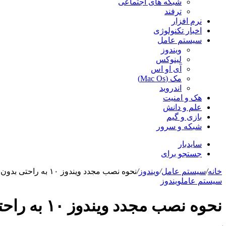
شبکه های اجتماعی
ترفند
نرم افزار
اخبار تکنولوژی
سیستم عامل
ویندوز
لینوکس
آی او اس
مک (Mac Os)
اندروید
هک و امنیت
علم و دانش
بازی و گیم
شبکه و سرور
سایدبار
جستجو برای
خانه
/
سیستم عامل
/
ویندوز
/
نحوه نصب مجدد ویندوز ۱۰ به راحتی بدون Bloatware
سیستم عامل
ویندوز
نحوه نصب مجدد ویندوز ۱۰ به راحتی بدون Bloatware