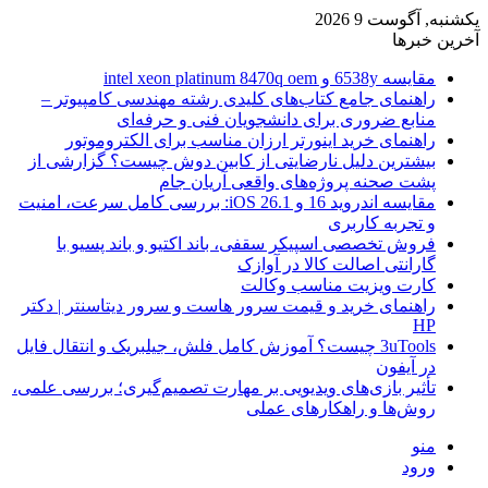
یکشنبه, آگوست 9 2026
آخرین خبرها
مقایسه 6538y و intel xeon platinum 8470q oem
راهنمای جامع کتاب‌های کلیدی رشته مهندسی کامپیوتر –
منابع ضروری برای دانشجویان فنی و حرفه‌ای
راهنمای خرید اینورتر ارزان مناسب برای الکتروموتور
بیشترین دلیل نارضایتی از کابین دوش چیست؟ گزارشی از
پشت صحنه پروژه‌های واقعی آریان جام
مقایسه اندروید 16 و iOS 26.1: بررسی کامل سرعت، امنیت
و تجربه کاربری
فروش تخصصی اسپیکر سقفی، باند اکتیو و باند پسیو با
گارانتی اصالت کالا در آوازک
کارت ویزیت مناسب وکالت
راهنمای خرید و قیمت سرور هاست و سرور دیتاسنتر | دکتر
HP
3uTools چیست؟ آموزش کامل فلش، جیلبریک و انتقال فایل
در آیفون
تأثیر بازی‌های ویدیویی بر مهارت تصمیم‌گیری؛ بررسی علمی،
روش‌ها و راهکارهای عملی
منو
ورود