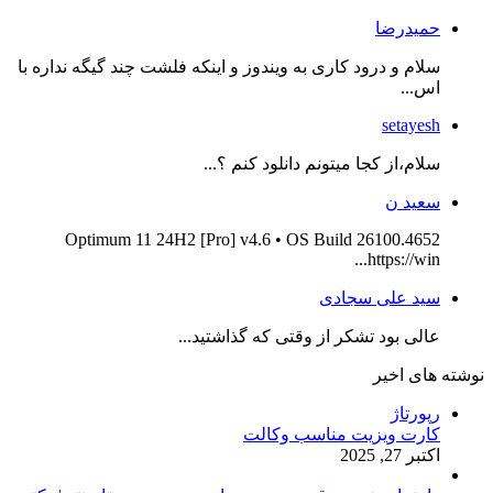
حمیدرضا
سلام و درود کاری به ویندوز و اینکه فلشت چند گیگه نداره با
اس...
setayesh
سلام،از کجا میتونم دانلود کنم ؟...
سعید ن
Optimum 11 24H2 [Pro] v4.6 • OS Build 26100.4652
https://win...
سید علی سجادی
عالی بود تشکر از وقتی که گذاشتید...
نوشته های اخیر
رپورتاژ
کارت ویزیت مناسب وکالت
اکتبر 27, 2025