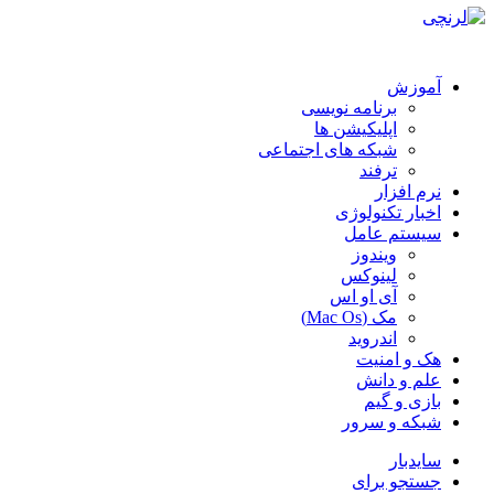
آموزش
برنامه نویسی
اپلیکیشن ها
شبکه های اجتماعی
ترفند
نرم افزار
اخبار تکنولوژی
سیستم عامل
ویندوز
لینوکس
آی او اس
مک (Mac Os)
اندروید
هک و امنیت
علم و دانش
بازی و گیم
شبکه و سرور
سایدبار
جستجو برای