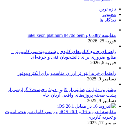
تازه ترین
محبوب
دیدگاه ها
مقایسه 6538y و intel xeon platinum 8470q oem
فوریه 25, 2026
راهنمای جامع کتاب‌های کلیدی رشته مهندسی کامپیوتر –
منابع ضروری برای دانشجویان فنی و حرفه‌ای
فوریه 6, 2026
راهنمای خرید اینورتر ارزان مناسب برای الکتروموتور
دسامبر 9, 2025
بیشترین دلیل نارضایتی از کابین دوش چیست؟ گزارشی از
پشت صحنه پروژه‌های واقعی آریان جام
دسامبر 9, 2025
مقایسه اندروید 16 و iOS 26.1: بررسی کامل سرعت، امنیت
و تجربه کاربری
نوامبر 17, 2025