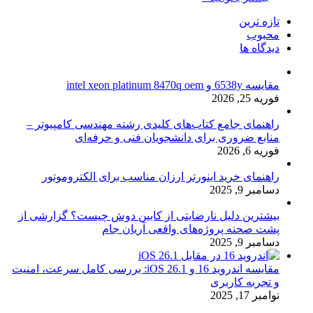
تازه ترین
محبوب
دیدگاه ها
مقایسه 6538y و intel xeon platinum 8470q oem
فوریه 25, 2026
راهنمای جامع کتاب‌های کلیدی رشته مهندسی کامپیوتر –
منابع ضروری برای دانشجویان فنی و حرفه‌ای
فوریه 6, 2026
راهنمای خرید اینورتر ارزان مناسب برای الکتروموتور
دسامبر 9, 2025
بیشترین دلیل نارضایتی از کابین دوش چیست؟ گزارشی از
پشت صحنه پروژه‌های واقعی آریان جام
دسامبر 9, 2025
مقایسه اندروید 16 و iOS 26.1: بررسی کامل سرعت، امنیت
و تجربه کاربری
نوامبر 17, 2025