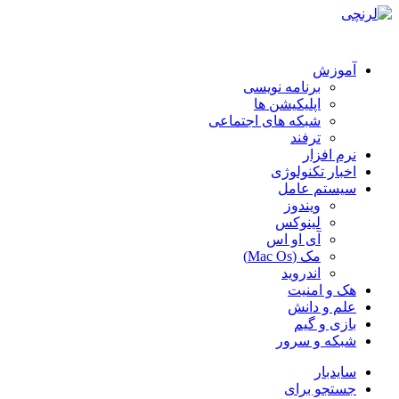
آموزش
برنامه نویسی
اپلیکیشن ها
شبکه های اجتماعی
ترفند
نرم افزار
اخبار تکنولوژی
سیستم عامل
ویندوز
لینوکس
آی او اس
مک (Mac Os)
اندروید
هک و امنیت
علم و دانش
بازی و گیم
شبکه و سرور
سایدبار
جستجو برای