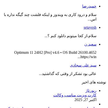
حمیدرضا
سلام و درود کاری به ویندوز و اینکه فلشت چند گیگه نداره با
اس...
setayesh
سلام،از کجا میتونم دانلود کنم ؟...
سعید ن
Optimum 11 24H2 [Pro] v4.6 • OS Build 26100.4652
https://win...
سید علی سجادی
عالی بود تشکر از وقتی که گذاشتید...
نوشته های اخیر
رپورتاژ
کارت ویزیت مناسب وکالت
اکتبر 27, 2025