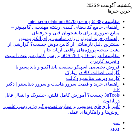
یکشنبه, آگوست 9 2026
آخرین خبرها
مقایسه 6538y و intel xeon platinum 8470q oem
راهنمای جامع کتاب‌های کلیدی رشته مهندسی کامپیوتر –
منابع ضروری برای دانشجویان فنی و حرفه‌ای
راهنمای خرید اینورتر ارزان مناسب برای الکتروموتور
بیشترین دلیل نارضایتی از کابین دوش چیست؟ گزارشی از
پشت صحنه پروژه‌های واقعی آریان جام
مقایسه اندروید 16 و iOS 26.1: بررسی کامل سرعت، امنیت
و تجربه کاربری
فروش تخصصی اسپیکر سقفی، باند اکتیو و باند پسیو با
گارانتی اصالت کالا در آوازک
کارت ویزیت مناسب وکالت
راهنمای خرید و قیمت سرور هاست و سرور دیتاسنتر | دکتر
HP
3uTools چیست؟ آموزش کامل فلش، جیلبریک و انتقال فایل
در آیفون
تأثیر بازی‌های ویدیویی بر مهارت تصمیم‌گیری؛ بررسی علمی،
روش‌ها و راهکارهای عملی
منو
ورود