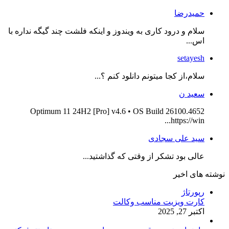
حمیدرضا
سلام و درود کاری به ویندوز و اینکه فلشت چند گیگه نداره با
اس...
setayesh
سلام،از کجا میتونم دانلود کنم ؟...
سعید ن
Optimum 11 24H2 [Pro] v4.6 • OS Build 26100.4652
https://win...
سید علی سجادی
عالی بود تشکر از وقتی که گذاشتید...
نوشته های اخیر
رپورتاژ
کارت ویزیت مناسب وکالت
اکتبر 27, 2025