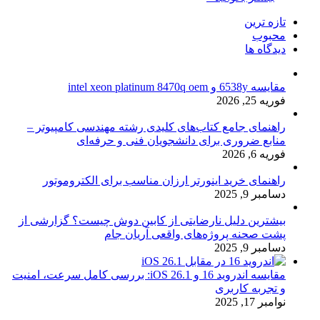
تازه ترین
محبوب
دیدگاه ها
مقایسه 6538y و intel xeon platinum 8470q oem
فوریه 25, 2026
راهنمای جامع کتاب‌های کلیدی رشته مهندسی کامپیوتر –
منابع ضروری برای دانشجویان فنی و حرفه‌ای
فوریه 6, 2026
راهنمای خرید اینورتر ارزان مناسب برای الکتروموتور
دسامبر 9, 2025
بیشترین دلیل نارضایتی از کابین دوش چیست؟ گزارشی از
پشت صحنه پروژه‌های واقعی آریان جام
دسامبر 9, 2025
مقایسه اندروید 16 و iOS 26.1: بررسی کامل سرعت، امنیت
و تجربه کاربری
نوامبر 17, 2025