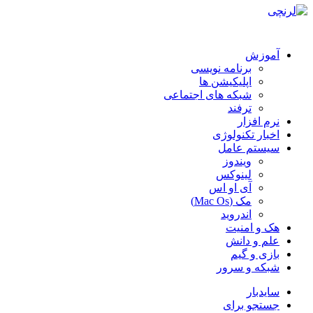
آموزش
برنامه نویسی
اپلیکیشن ها
شبکه های اجتماعی
ترفند
نرم افزار
اخبار تکنولوژی
سیستم عامل
ویندوز
لینوکس
آی او اس
مک (Mac Os)
اندروید
هک و امنیت
علم و دانش
بازی و گیم
شبکه و سرور
سایدبار
جستجو برای