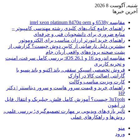
شنبه, آگوست 8 2026
آخرین خبرها
مقایسه 6538y و intel xeon platinum 8470q oem
راهنمای جامع کتاب‌های کلیدی رشته مهندسی کامپیوتر –
منابع ضروری برای دانشجویان فنی و حرفه‌ای
راهنمای خرید اینورتر ارزان مناسب برای الکتروموتور
بیشترین دلیل نارضایتی از کابین دوش چیست؟ گزارشی از
پشت صحنه پروژه‌های واقعی آریان جام
مقایسه اندروید 16 و iOS 26.1: بررسی کامل سرعت، امنیت
و تجربه کاربری
فروش تخصصی اسپیکر سقفی، باند اکتیو و باند پسیو با
گارانتی اصالت کالا در آوازک
کارت ویزیت مناسب وکالت
راهنمای خرید و قیمت سرور هاست و سرور دیتاسنتر | دکتر
HP
3uTools چیست؟ آموزش کامل فلش، جیلبریک و انتقال فایل
در آیفون
تأثیر بازی‌های ویدیویی بر مهارت تصمیم‌گیری؛ بررسی علمی،
روش‌ها و راهکارهای عملی
منو
ورود