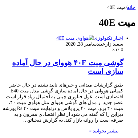
خانه
/
میت 40E
میت 40E
اخبار تکنولوژی
سعید زارعین
دسامبر 28, 2020
357
0
گوشی میت ۴۰E ‌هووای در حال آماده
سازی است
طبق گزارشات میدانی و خبرهای تایید نشده در حال حاضر
کمپانی هووایی در حال آماده سازی گوشی مدل میت E40
اقتصادی است. غول فناوری چینی به احتمال زیاد قرار است
عضو جدید از مدل های گوشی هووای مثل هواوی میت ۴۰،
میت ۴۰ پرو، میت ۴۰ پرو پلاس و درنهایت میت ۴۰ Rs پورشه
دیزاین را که گفته می شود از نظر اقتصادی مقرون و به
صرفه است را روانه بازار کند. به گزارش دیجیاتو…
بیشتر بخوانید »