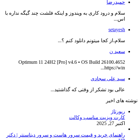
حمیدرضا
سلام و درود کاری به ویندوز و اینکه فلشت چند گیگه نداره با
اس...
setayesh
سلام،از کجا میتونم دانلود کنم ؟...
سعید ن
Optimum 11 24H2 [Pro] v4.6 • OS Build 26100.4652
https://win...
سید علی سجادی
عالی بود تشکر از وقتی که گذاشتید...
نوشته های اخیر
رپورتاژ
کارت ویزیت مناسب وکالت
اکتبر 27, 2025
راهنمای خرید و قیمت سرور هاست و سرور دیتاسنتر | دکتر