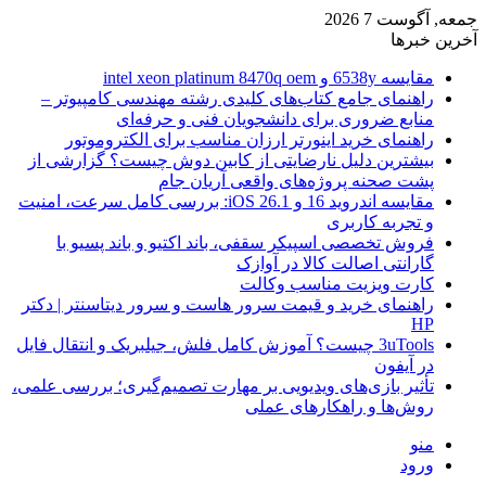
جمعه, آگوست 7 2026
آخرین خبرها
مقایسه 6538y و intel xeon platinum 8470q oem
راهنمای جامع کتاب‌های کلیدی رشته مهندسی کامپیوتر –
منابع ضروری برای دانشجویان فنی و حرفه‌ای
راهنمای خرید اینورتر ارزان مناسب برای الکتروموتور
بیشترین دلیل نارضایتی از کابین دوش چیست؟ گزارشی از
پشت صحنه پروژه‌های واقعی آریان جام
مقایسه اندروید 16 و iOS 26.1: بررسی کامل سرعت، امنیت
و تجربه کاربری
فروش تخصصی اسپیکر سقفی، باند اکتیو و باند پسیو با
گارانتی اصالت کالا در آوازک
کارت ویزیت مناسب وکالت
راهنمای خرید و قیمت سرور هاست و سرور دیتاسنتر | دکتر
HP
3uTools چیست؟ آموزش کامل فلش، جیلبریک و انتقال فایل
در آیفون
تأثیر بازی‌های ویدیویی بر مهارت تصمیم‌گیری؛ بررسی علمی،
روش‌ها و راهکارهای عملی
منو
ورود