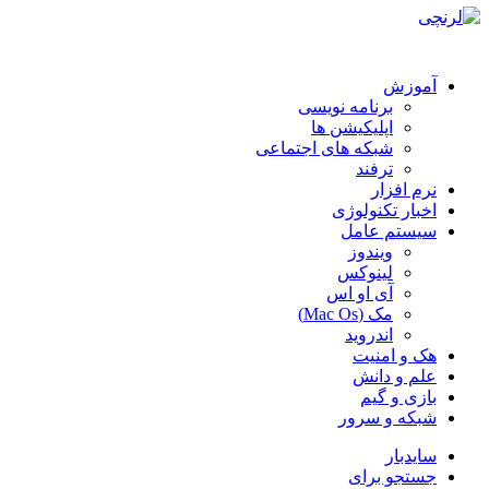
آموزش
برنامه نویسی
اپلیکیشن ها
شبکه های اجتماعی
ترفند
نرم افزار
اخبار تکنولوژی
سیستم عامل
ویندوز
لینوکس
آی او اس
مک (Mac Os)
اندروید
هک و امنیت
علم و دانش
بازی و گیم
شبکه و سرور
سایدبار
جستجو برای