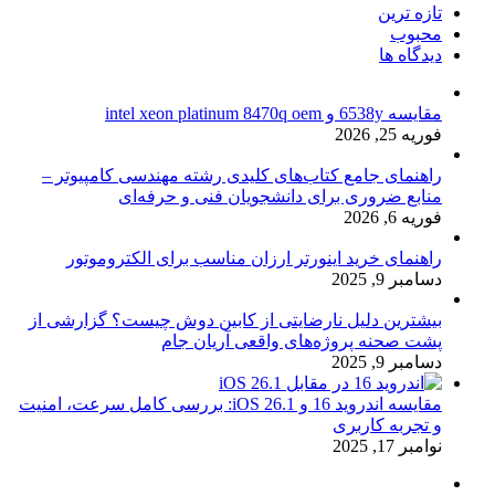
تازه ترین
محبوب
دیدگاه ها
مقایسه 6538y و intel xeon platinum 8470q oem
فوریه 25, 2026
راهنمای جامع کتاب‌های کلیدی رشته مهندسی کامپیوتر –
منابع ضروری برای دانشجویان فنی و حرفه‌ای
فوریه 6, 2026
راهنمای خرید اینورتر ارزان مناسب برای الکتروموتور
دسامبر 9, 2025
بیشترین دلیل نارضایتی از کابین دوش چیست؟ گزارشی از
پشت صحنه پروژه‌های واقعی آریان جام
دسامبر 9, 2025
مقایسه اندروید 16 و iOS 26.1: بررسی کامل سرعت، امنیت
و تجربه کاربری
نوامبر 17, 2025