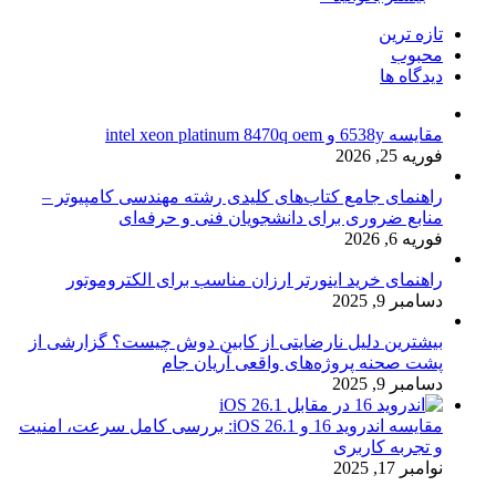
تازه ترین
محبوب
دیدگاه ها
مقایسه 6538y و intel xeon platinum 8470q oem
فوریه 25, 2026
راهنمای جامع کتاب‌های کلیدی رشته مهندسی کامپیوتر –
منابع ضروری برای دانشجویان فنی و حرفه‌ای
فوریه 6, 2026
راهنمای خرید اینورتر ارزان مناسب برای الکتروموتور
دسامبر 9, 2025
بیشترین دلیل نارضایتی از کابین دوش چیست؟ گزارشی از
پشت صحنه پروژه‌های واقعی آریان جام
دسامبر 9, 2025
مقایسه اندروید 16 و iOS 26.1: بررسی کامل سرعت، امنیت
و تجربه کاربری
نوامبر 17, 2025