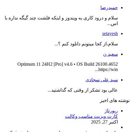
حمیدرضا
سلام و درود کاری به ویندوز و اینکه فلشت چند گیگه نداره با
اس...
setayesh
سلام،از کجا میتونم دانلود کنم ؟...
سعید ن
Optimum 11 24H2 [Pro] v4.6 • OS Build 26100.4652
https://win...
سید علی سجادی
عالی بود تشکر از وقتی که گذاشتید...
نوشته های اخیر
رپورتاژ
کارت ویزیت مناسب وکالت
اکتبر 27, 2025