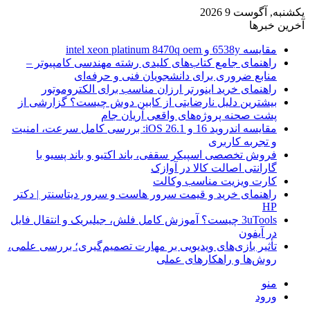
یکشنبه, آگوست 9 2026
آخرین خبرها
مقایسه 6538y و intel xeon platinum 8470q oem
راهنمای جامع کتاب‌های کلیدی رشته مهندسی کامپیوتر –
منابع ضروری برای دانشجویان فنی و حرفه‌ای
راهنمای خرید اینورتر ارزان مناسب برای الکتروموتور
بیشترین دلیل نارضایتی از کابین دوش چیست؟ گزارشی از
پشت صحنه پروژه‌های واقعی آریان جام
مقایسه اندروید 16 و iOS 26.1: بررسی کامل سرعت، امنیت
و تجربه کاربری
فروش تخصصی اسپیکر سقفی، باند اکتیو و باند پسیو با
گارانتی اصالت کالا در آوازک
کارت ویزیت مناسب وکالت
راهنمای خرید و قیمت سرور هاست و سرور دیتاسنتر | دکتر
HP
3uTools چیست؟ آموزش کامل فلش، جیلبریک و انتقال فایل
در آیفون
تأثیر بازی‌های ویدیویی بر مهارت تصمیم‌گیری؛ بررسی علمی،
روش‌ها و راهکارهای عملی
منو
ورود