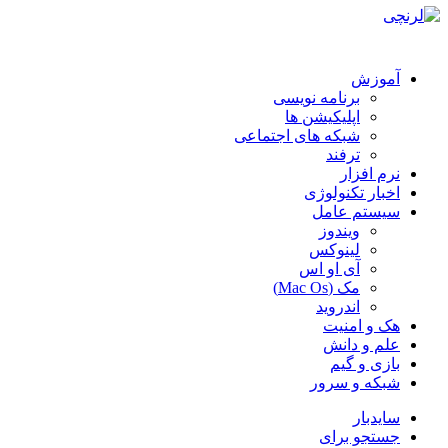
آموزش
برنامه نویسی
اپلیکیشن ها
شبکه های اجتماعی
ترفند
نرم افزار
اخبار تکنولوژی
سیستم عامل
ویندوز
لینوکس
آی او اس
مک (Mac Os)
اندروید
هک و امنیت
علم و دانش
بازی و گیم
شبکه و سرور
سایدبار
جستجو برای