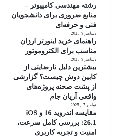
8470q
کتاب‌های
رشته مهندسی کامپیوتر –
oem
کلیدی
رشته
منابع ضروری برای دانشجویان
مهندسی
فنی و حرفه‌ای
کامپیوتر
–
دسامبر 9, 2025
راهنمای
منابع
خرید
راهنمای خرید اینورتر ارزان
ضروری
اینورتر
مناسب برای الکتروموتور
برای
ارزان
دانشجویان
مناسب
دسامبر 9, 2025
بیشترین
فنی
برای
دلیل
بیشترین دلیل نارضایتی از
و
الکتروموتور
نارضایتی
کابین دوش چیست؟ گزارشی
حرفه‌ای
از
کابین
از پشت صحنه پروژه‌های
دوش
واقعی آریان جام
چیست؟
گزارشی
نوامبر 17, 2025
مقایسه
از
اندروید
مقایسه اندروید 16 و iOS
پشت
16
26.1: بررسی کامل سرعت،
صحنه
و
پروژه‌های
iOS
امنیت و تجربه کاربری
واقعی
26.1: