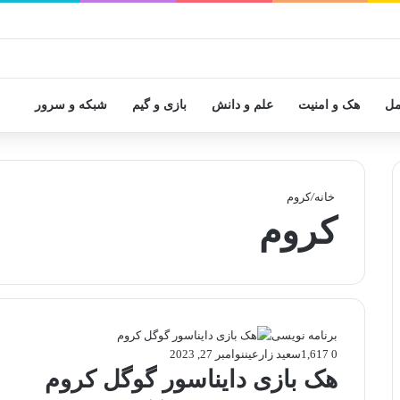
مل
هک و امنیت
علم و دانش
بازی و گیم
شبکه و سرور
خانه
/
کروم
کروم
برنامه نویسی
0
1,617
سعید زارعین
نوامبر 27, 2023
هک بازی دایناسور گوگل کروم