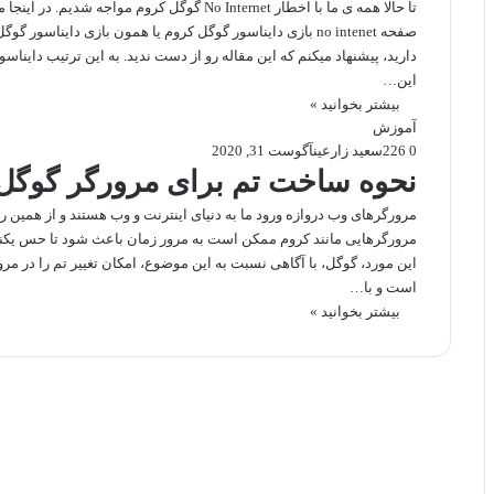
تا حالا همه ی ما با اخطار No Internet گوگل کروم
صفحه no intenet بازی دایناسور گوگل کروم یا همون بازی دایناس
دارید، پیشنهاد میکنم که این مقاله رو از دست ندید. به این ترتیب داینا
این…
بیشتر بخوانید »
آموزش
0
226
سعید زارعین
آگوست 31, 2020
نحوه ساخت تم برای مرورگر گوگل
مرورگرهای وب دروازه ورود ما به دنیای اینترنت و وب هستند و از همین ر
مرورگر‌هایی مانند کروم ممکن است به مرور زمان باعث شود تا حس یکنو
این مورد، گوگل، با آگاهی نسبت به این موضوع، امکان تغییر تم را در مرو
است و با…
بیشتر بخوانید »