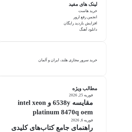
لینک های مفید
خرید هاست
انجمن رفع ارور
افزایش بازدید رایگان
دانلود آهنگ
خرید سرور مجازی هلند، ایران و آلمان
مطالب ویژه
فوریه 25, 2026
مقایسه
6538y
مقایسه 6538y و intel xeon
و
platinum 8470q oem
intel
xeon
فوریه 6, 2026
راهنمای
platinum
جامع
راهنمای جامع کتاب‌های کلیدی