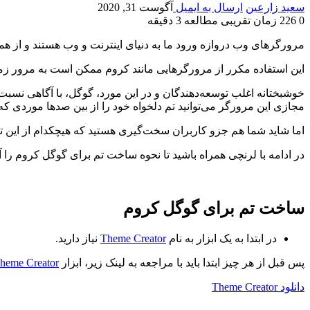
سعید زارعین
ارسال به ایمیل
آگوست 31, 2020
0
226
زمان تقریبی مطالعه 3 دقیقه
مرورگرهای وب دروازه ورود ما به دنیای اینترنت و وب هستند و از هم
این استفاده مکرر از مرورگر‌هایی مانند کروم ممکن است به مرور ز
خوشبختانه اغلب توسعه‌دهندگان و در این مورد، گوگل، با آگاهی نسبت 
مجازی این مرورگر می‌توانید تم دلخواه خود را از بین صدها موردی که
اما شاید شما هم جزو کاربران سخت‌گیری هستید که هیچکدام از این ت
در ادامه با لرنچی همراه باشید تا نحوه ساخت تم برای گوگل کروم را
ساخت تم برای گوگل کروم
در ابتدا به یک ابزار به نام
Theme Creator
نیاز دارید.
پس قبل از هر چیز ابتدا باید با مراجعه به لینک زیر، ابزار
heme Creator
دانلود Theme Creator