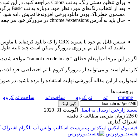
برای تنظیم دستی رنگ، به تب Colors مراجعه کنید. در این تب می‌توانید رنگ تک تک قسمت‌های مرورگر را به سلیقه خود تغییر دهید.
مضمون خطرناک بودن دانلود برخی افزونه‌ها نمایش داده شود که در اینجا هیچ جای نگرانی نیست و ب
حال باید به آدرس chrome://extensions در مرورگر خود مراجعه کرده و کلید Developer Mode در سمت راست صفحه را در وضعیت فعال قرار دهید.
باشید که اعمال تم بر روی مرورگر ممکن است چند ثانیه طول 
اگر در این مرحله با پیغام خطای “cannot decode image” مواجه شدید، باید تصویر دیگری برای تم خود انتخاب کرده و دوباره مراحل را تکرار کنید. چرا که تصویر وارد شده توسط کروم قابل استفاده نیست.
کار تمام است و می‌توانید از مرورگر کروم با تم اختصاصی خود لذت بب
امیدواریم از این مقاله آموزشی نهایت استفاده را برده باشید. در صورت
برچسب ها
chrome
تم
تم کروم
ساخت تم
ساخت تم کروم
کپی لینک
سعید زارعین
ارسال به ایمیل
آگوست 31, 2020
0
226
زمان تقریبی مطالعه 3 دقیقه
اشتراک گذاری
فیسبوک
ایکس
لینکداین
پینتریست
اسکایپ
واتس آپ
تلگرام
اشتراک گذ
هاست وردپرس