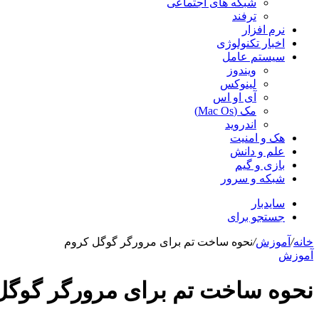
شبکه های اجتماعی
ترفند
نرم افزار
اخبار تکنولوژی
سیستم عامل
ویندوز
لینوکس
آی او اس
مک (Mac Os)
اندروید
هک و امنیت
علم و دانش
بازی و گیم
شبکه و سرور
سایدبار
جستجو برای
خانه
/
آموزش
/
نحوه ساخت تم برای مرورگر گوگل کروم
آموزش
نحوه ساخت تم برای مرورگر گوگل