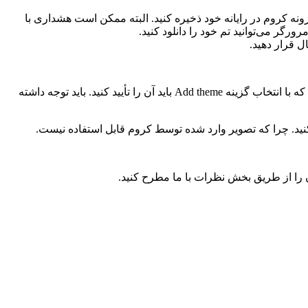
گردید و با کلیک کردن بر روی Pack and Install،‌ تم خود را به صورت یک افزونه کروم در رایانه خود ذخیره کنید. البته ممکن است هشداری با
سپس فایل تم خود با پسوند CRX را که دانلود کرده‌اید با ماوس کشیده و در صفحه مرورگر رها کنید. یک کادر محاوره ظاهر خواهد شد که با انتخاب گزینه Add theme باید آن را تأیید کنید. باید توجه داشته
 آن را از طریق بخش نظرات با ما مطرح کنید.