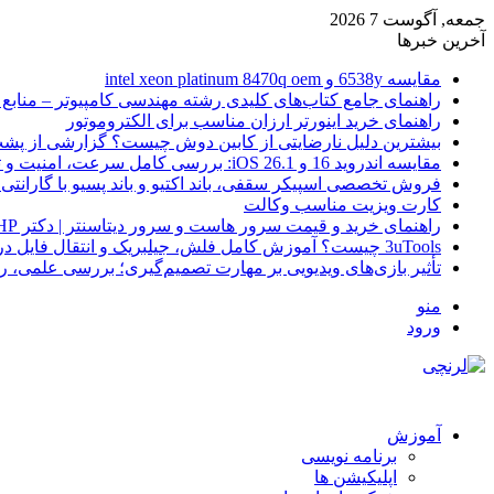
جمعه, آگوست 7 2026
آخرین خبرها
مقایسه 6538y و intel xeon platinum 8470q oem
راهنمای جامع کتاب‌های کلیدی رشته مهندسی کامپیوتر – منابع
راهنمای خرید اینورتر ارزان مناسب برای الکتروموتور
بیشترین دلیل نارضایتی از کابین دوش چیست؟ گزارشی از پشت
مقایسه اندروید 16 و iOS 26.1: بررسی کامل سرعت، امنیت و تجربه کاربری
فروش تخصصی اسپیکر سقفی، باند اکتیو و باند پسیو با گارانتی 
کارت ویزیت مناسب وکالت
راهنمای خرید و قیمت سرور هاست و سرور دیتاسنتر | دکتر HP
3uTools چیست؟ آموزش کامل فلش، جیلبریک و انتقال فایل در آیفون
تأثیر بازی‌های ویدیویی بر مهارت تصمیم‌گیری؛ بررسی علمی، 
منو
ورود
آموزش
برنامه نویسی
اپلیکیشن ها