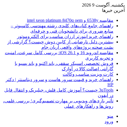
یکشنبه, آگوست 9 2026
آخرین خبرها
مقایسه 6538y و intel xeon platinum 8470q oem
راهنمای جامع کتاب‌های کلیدی رشته مهندسی کامپیوتر –
منابع ضروری برای دانشجویان فنی و حرفه‌ای
راهنمای خرید اینورتر ارزان مناسب برای الکتروموتور
بیشترین دلیل نارضایتی از کابین دوش چیست؟ گزارشی از
پشت صحنه پروژه‌های واقعی آریان جام
مقایسه اندروید 16 و iOS 26.1: بررسی کامل سرعت، امنیت
و تجربه کاربری
فروش تخصصی اسپیکر سقفی، باند اکتیو و باند پسیو با
گارانتی اصالت کالا در آوازک
کارت ویزیت مناسب وکالت
راهنمای خرید و قیمت سرور هاست و سرور دیتاسنتر | دکتر
HP
3uTools چیست؟ آموزش کامل فلش، جیلبریک و انتقال فایل
در آیفون
تأثیر بازی‌های ویدیویی بر مهارت تصمیم‌گیری؛ بررسی علمی،
روش‌ها و راهکارهای عملی
منو
ورود