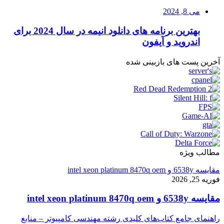
می 8, 2024
بهترین برنامه های دانلود انیمه در سال 2024 برای
اندروید و آیفون
آخرین پست های بازبینی شده
مطالب ویژه
مقایسه 6538y و intel xeon platinum 8470q oem
فوریه 25, 2026
مقایسه 6538y و intel xeon platinum 8470q oem
راهنمای جامع کتاب‌های کلیدی رشته مهندسی کامپیوتر – منابع