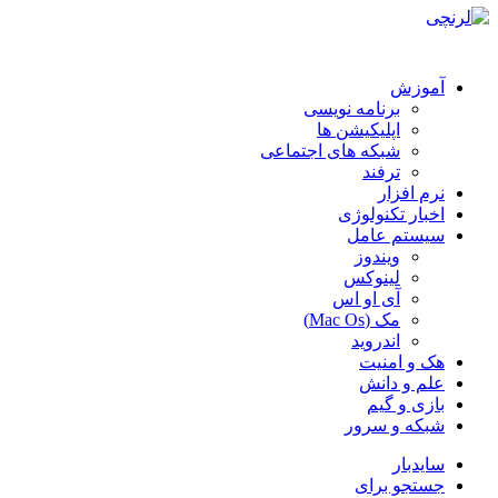
آموزش
برنامه نویسی
اپلیکیشن ها
شبکه های اجتماعی
ترفند
نرم افزار
اخبار تکنولوژی
سیستم عامل
ویندوز
لینوکس
آی او اس
مک (Mac Os)
اندروید
هک و امنیت
علم و دانش
بازی و گیم
شبکه و سرور
سایدبار
جستجو برای