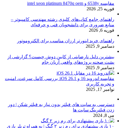
مقایسه 6538y و intel xeon platinum 8470q oem
فوریه 25, 2026
راهنمای جامع کتاب‌های کلیدی رشته مهندسی کامپیوتر –
منابع ضروری برای دانشجویان فنی و حرفه‌ای
فوریه 6, 2026
راهنمای خرید اینورتر ارزان مناسب برای الکتروموتور
دسامبر 9, 2025
بیشترین دلیل نارضایتی از کابین دوش چیست؟ گزارشی از
پشت صحنه پروژه‌های واقعی آریان جام
دسامبر 9, 2025
مقایسه اندروید 16 و iOS 26.1: بررسی کامل سرعت، امنیت
و تجربه کاربری
نوامبر 17, 2025
دسترسی به سایت های فیلتر بدون نیاز به فیلتر شکن | دور
زدن فیلترینگ سایت ها
می 8, 2024
۱۰ بازی پیشنهادی برای رم زیر ۲ گیگ | به همراه تریلر بازی