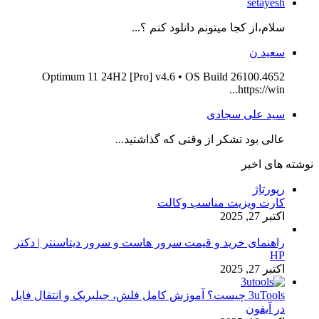
setayesh
سلام،از کجا میتونم دانلود کنم ؟...
سعید ن
Optimum 11 24H2 [Pro] v4.6 • OS Build 26100.4652
https://win...
سید علی سجادی
عالی بود تشکر از وقتی که گذاشتید...
نوشته های اخیر
رپورتاژ
کارت ویزیت مناسب وکالت
اکتبر 27, 2025
راهنمای خرید و قیمت سرور هاست و سرور دیتاسنتر | دکتر
HP
اکتبر 27, 2025
3uTools چیست؟ آموزش کامل فلش، جیلبریک و انتقال فایل
در آیفون