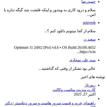
حمیدرضا
سلام و درود کاری به ویندوز و اینکه فلشت چند گیگه نداره با
اس...
setayesh
سلام،از کجا میتونم دانلود کنم ؟...
سعید ن
Optimum 11 24H2 [Pro] v4.6 • OS Build 26100.4652
https://win...
سید علی سجادی
عالی بود تشکر از وقتی که گذاشتید...
نوشته های اخیر
رپورتاژ
کارت ویزیت مناسب وکالت
اکتبر 27, 2025
راهنمای خرید و قیمت سرور هاست و سرور دیتاسنتر | دکتر