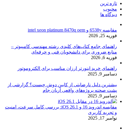
تازه ترین
محبوب
دیدگاه ها
مقایسه 6538y و intel xeon platinum 8470q oem
فوریه 25, 2026
راهنمای جامع کتاب‌های کلیدی رشته مهندسی کامپیوتر –
منابع ضروری برای دانشجویان فنی و حرفه‌ای
فوریه 6, 2026
راهنمای خرید اینورتر ارزان مناسب برای الکتروموتور
دسامبر 9, 2025
بیشترین دلیل نارضایتی از کابین دوش چیست؟ گزارشی از
پشت صحنه پروژه‌های واقعی آریان جام
دسامبر 9, 2025
مقایسه اندروید 16 و iOS 26.1: بررسی کامل سرعت، امنیت
و تجربه کاربری
نوامبر 17, 2025