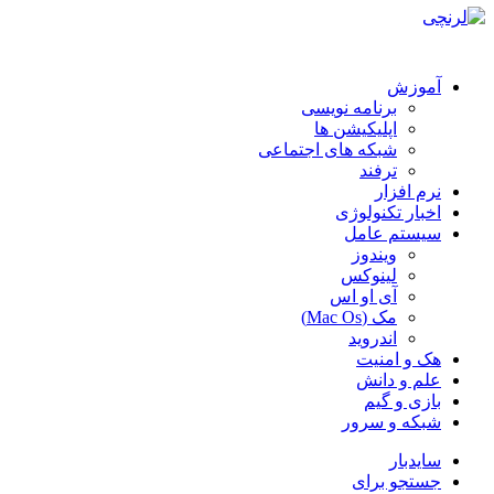
آموزش
برنامه نویسی
اپلیکیشن ها
شبکه های اجتماعی
ترفند
نرم افزار
اخبار تکنولوژی
سیستم عامل
ویندوز
لینوکس
آی او اس
مک (Mac Os)
اندروید
هک و امنیت
علم و دانش
بازی و گیم
شبکه و سرور
سایدبار
جستجو برای