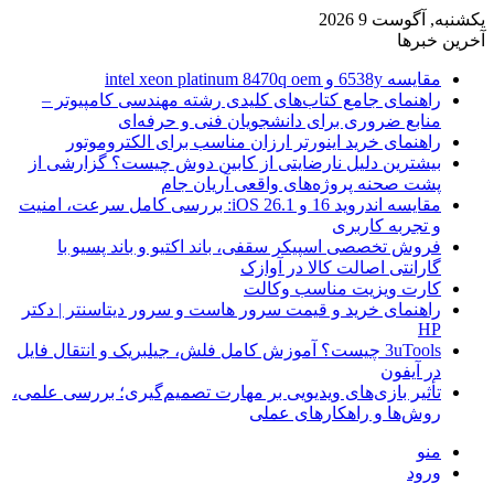
یکشنبه, آگوست 9 2026
آخرین خبرها
مقایسه 6538y و intel xeon platinum 8470q oem
راهنمای جامع کتاب‌های کلیدی رشته مهندسی کامپیوتر –
منابع ضروری برای دانشجویان فنی و حرفه‌ای
راهنمای خرید اینورتر ارزان مناسب برای الکتروموتور
بیشترین دلیل نارضایتی از کابین دوش چیست؟ گزارشی از
پشت صحنه پروژه‌های واقعی آریان جام
مقایسه اندروید 16 و iOS 26.1: بررسی کامل سرعت، امنیت
و تجربه کاربری
فروش تخصصی اسپیکر سقفی، باند اکتیو و باند پسیو با
گارانتی اصالت کالا در آوازک
کارت ویزیت مناسب وکالت
راهنمای خرید و قیمت سرور هاست و سرور دیتاسنتر | دکتر
HP
3uTools چیست؟ آموزش کامل فلش، جیلبریک و انتقال فایل
در آیفون
تأثیر بازی‌های ویدیویی بر مهارت تصمیم‌گیری؛ بررسی علمی،
روش‌ها و راهکارهای عملی
منو
ورود