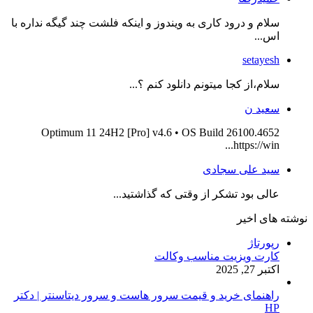
سلام و درود کاری به ویندوز و اینکه فلشت چند گیگه نداره با
اس...
setayesh
سلام،از کجا میتونم دانلود کنم ؟...
سعید ن
Optimum 11 24H2 [Pro] v4.6 • OS Build 26100.4652
https://win...
سید علی سجادی
عالی بود تشکر از وقتی که گذاشتید...
نوشته های اخیر
رپورتاژ
کارت ویزیت مناسب وکالت
اکتبر 27, 2025
راهنمای خرید و قیمت سرور هاست و سرور دیتاسنتر | دکتر
HP