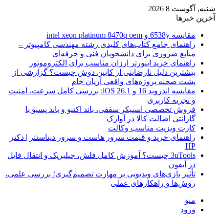
شنبه, آگوست 8 2026
آخرین خبرها
مقایسه 6538y و intel xeon platinum 8470q oem
راهنمای جامع کتاب‌های کلیدی رشته مهندسی کامپیوتر –
منابع ضروری برای دانشجویان فنی و حرفه‌ای
راهنمای خرید اینورتر ارزان مناسب برای الکتروموتور
بیشترین دلیل نارضایتی از کابین دوش چیست؟ گزارشی از
پشت صحنه پروژه‌های واقعی آریان جام
مقایسه اندروید 16 و iOS 26.1: بررسی کامل سرعت، امنیت
و تجربه کاربری
فروش تخصصی اسپیکر سقفی، باند اکتیو و باند پسیو با
گارانتی اصالت کالا در آوازک
کارت ویزیت مناسب وکالت
راهنمای خرید و قیمت سرور هاست و سرور دیتاسنتر | دکتر
HP
3uTools چیست؟ آموزش کامل فلش، جیلبریک و انتقال فایل
در آیفون
تأثیر بازی‌های ویدیویی بر مهارت تصمیم‌گیری؛ بررسی علمی،
روش‌ها و راهکارهای عملی
منو
ورود