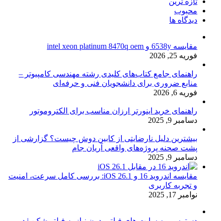
تازه ترین
محبوب
دیدگاه ها
مقایسه 6538y و intel xeon platinum 8470q oem
فوریه 25, 2026
راهنمای جامع کتاب‌های کلیدی رشته مهندسی کامپیوتر –
منابع ضروری برای دانشجویان فنی و حرفه‌ای
فوریه 6, 2026
راهنمای خرید اینورتر ارزان مناسب برای الکتروموتور
دسامبر 9, 2025
بیشترین دلیل نارضایتی از کابین دوش چیست؟ گزارشی از
پشت صحنه پروژه‌های واقعی آریان جام
دسامبر 9, 2025
مقایسه اندروید 16 و iOS 26.1: بررسی کامل سرعت، امنیت
و تجربه کاربری
نوامبر 17, 2025
دسترسی به سایت های فیلتر بدون نیاز به فیلتر شکن | دور