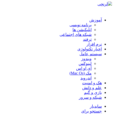
آموزش
برنامه نویسی
اپلیکیشن ها
شبکه های اجتماعی
ترفند
نرم افزار
اخبار تکنولوژی
سیستم عامل
ویندوز
لینوکس
آی او اس
مک (Mac Os)
اندروید
هک و امنیت
علم و دانش
بازی و گیم
شبکه و سرور
سایدبار
جستجو برای