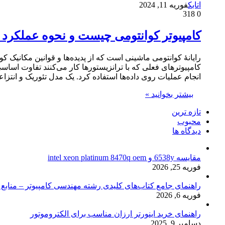
اتابک
فوریه 11, 2024
318
0
کامپیوتر کوانتومی چیست و نحوه عملکرد آ
کامپیوترهای فعلی که با ترانزیستورها کار می‌کنند تفاوت اساس
انجام عملیات روی داده‌ها استفاده کرد. یک مدل تئوریک و انتزا
بیشتر بخوانید »
تازه ترین
محبوب
دیدگاه ها
مقایسه 6538y و intel xeon platinum 8470q oem
فوریه 25, 2026
راهنمای جامع کتاب‌های کلیدی رشته مهندسی کامپیوتر – منابع
فوریه 6, 2026
راهنمای خرید اینورتر ارزان مناسب برای الکتروموتور
دسامبر 9, 2025