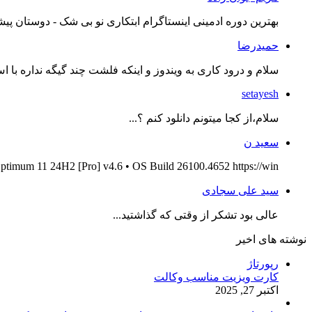
بهترین دوره ادمینی اینستاگرام ابتکاری نو بی شک - دوستان پیش
حمیدرضا
سلام و درود کاری به ویندوز و اینکه فلشت چند گیگه نداره با اس
setayesh
سلام،از کجا میتونم دانلود کنم ؟...
سعید ن
ptimum 11 24H2 [Pro] v4.6 • OS Build 26100.4652 https://win...
سید علی سجادی
عالی بود تشکر از وقتی که گذاشتید...
نوشته های اخیر
رپورتاژ
کارت ویزیت مناسب وکالت
اکتبر 27, 2025