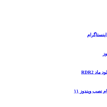
ینستاگرام
وز