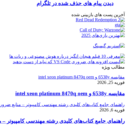
دیدن پیام های حذف شده در تلگرام
آخرین پست های بازبینی شده
مطالب ویژه
مقایسه 6538y و intel xeon platinum 8470q oem
فوریه 25, 2026
مقایسه 6538y و intel xeon platinum 8470q oem
راهنمای جامع کتاب‌های کلیدی رشته مهندسی کامپیوتر – منابع ضرور
فوریه 6, 2026
راهنمای جامع کتاب‌های کلیدی رشته مهندسی کامپیوتر – م