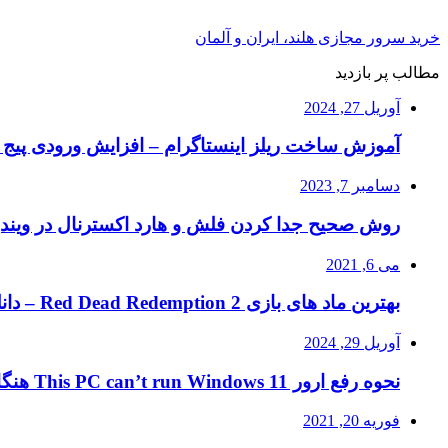
خرید سرور مجازی هلند، ایران و آلمان
مطالب پر بازدید
آوریل 27, 2024
آموزش ساخت ریلز اینستاگرام – افزایش ورودی پیج ا
دسامبر 7, 2023
روش صحیح جدا کردن فلش و هارد اکسترنال در ویند
می 6, 2021
بهترین ماد های بازی Red Dead Redemption 2 – دانلود ماد RDR2
آوریل 29, 2024
نحوه رفع ارور This PC can’t run Windows 11 هنگام نصب ویندوز ۱۱
فوریه 20, 2021