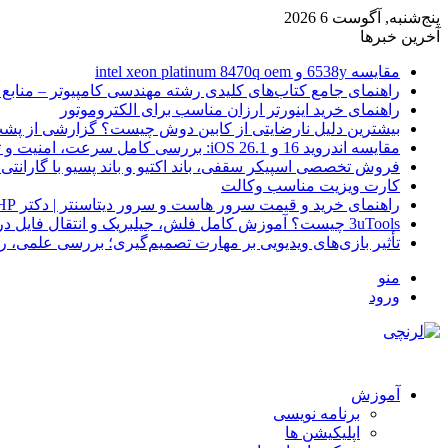
پنج‌شنبه, آگوست 6 2026
آخرین خبرها
مقایسه 6538y و intel xeon platinum 8470q oem
راهنمای جامع کتاب‌های کلیدی رشته مهندسی کامپیوتر – منابع
راهنمای خرید اینورتر ارزان مناسب برای الکتروموتور
بیشترین دلیل نارضایتی از کابین دوش چیست؟ گزارشی از پشت
مقایسه اندروید 16 و iOS 26.1: بررسی کامل سرعت، امنیت و تجربه کاربری
فروش تخصصی اسپیکر سقفی، باند اکتیو و باند پسیو با گارانتی 
کارت ویزیت مناسب وکالت
راهنمای خرید و قیمت سرور هاست و سرور دیتاسنتر | دکتر HP
3uTools چیست؟ آموزش کامل فلش، جیلبریک و انتقال فایل در آیفون
تأثیر بازی‌های ویدیویی بر مهارت تصمیم‌گیری؛ بررسی علمی، 
منو
ورود
آموزش
برنامه نویسی
اپلیکیشن ها