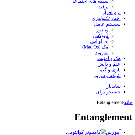
شبکه های اجتماعی
ترفند
نرم افزار
اخبار تکنولوژی
سیستم عامل
ویندوز
لینوکس
آی او اس
مک (Mac Os)
اندروید
هک و امنیت
علم و دانش
بازی و گیم
شبکه و سرور
سایدبار
جستجو برای
خانه
/
Entanglement
Entanglement
آموزش