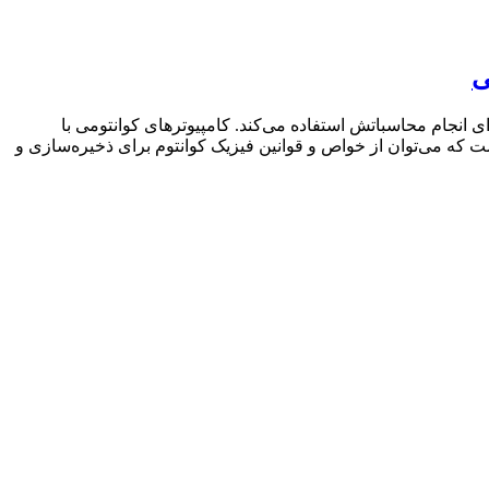
ی
نتومی ماشینی است که از پدیده‌ها و قوانین مکانیک کوانتوم مانند برهم نهی (Superposition) و درهم تنیدگی (Entanglement) برای انجام محاسباتش استفاده می‌کند. کامپیوترهای کوانتومی با
ست که می‌توان از خواص و قوانین فیزیک کوانتوم برای ذخیره‌سازی و