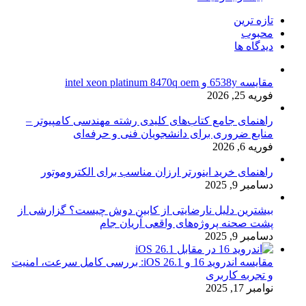
تازه ترین
محبوب
دیدگاه ها
مقایسه 6538y و intel xeon platinum 8470q oem
فوریه 25, 2026
راهنمای جامع کتاب‌های کلیدی رشته مهندسی کامپیوتر –
منابع ضروری برای دانشجویان فنی و حرفه‌ای
فوریه 6, 2026
راهنمای خرید اینورتر ارزان مناسب برای الکتروموتور
دسامبر 9, 2025
بیشترین دلیل نارضایتی از کابین دوش چیست؟ گزارشی از
پشت صحنه پروژه‌های واقعی آریان جام
دسامبر 9, 2025
مقایسه اندروید 16 و iOS 26.1: بررسی کامل سرعت، امنیت
و تجربه کاربری
نوامبر 17, 2025