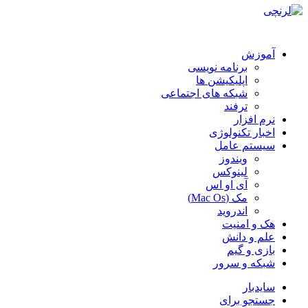
آموزش
برنامه نویسی
اپلیکیشن ها
شبکه های اجتماعی
ترفند
نرم افزار
اخبار تکنولوژی
سیستم عامل
ویندوز
لینوکس
آی او اس
مک (Mac Os)
اندروید
هک و امنیت
علم و دانش
بازی و گیم
شبکه و سرور
سایدبار
جستجو برای