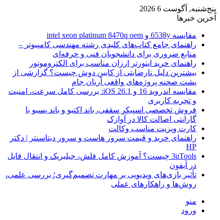
پنج‌شنبه, آگوست 6 2026
آخرین خبرها
مقایسه 6538y و intel xeon platinum 8470q oem
راهنمای جامع کتاب‌های کلیدی رشته مهندسی کامپیوتر –
منابع ضروری برای دانشجویان فنی و حرفه‌ای
راهنمای خرید اینورتر ارزان مناسب برای الکتروموتور
بیشترین دلیل نارضایتی از کابین دوش چیست؟ گزارشی از
پشت صحنه پروژه‌های واقعی آریان جام
مقایسه اندروید 16 و iOS 26.1: بررسی کامل سرعت، امنیت
و تجربه کاربری
فروش تخصصی اسپیکر سقفی، باند اکتیو و باند پسیو با
گارانتی اصالت کالا در آوازک
کارت ویزیت مناسب وکالت
راهنمای خرید و قیمت سرور هاست و سرور دیتاسنتر | دکتر
HP
3uTools چیست؟ آموزش کامل فلش، جیلبریک و انتقال فایل
در آیفون
تأثیر بازی‌های ویدیویی بر مهارت تصمیم‌گیری؛ بررسی علمی،
روش‌ها و راهکارهای عملی
منو
ورود