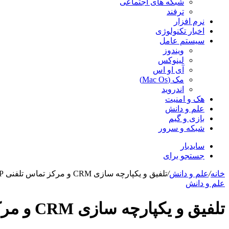
شبکه های اجتماعی
ترفند
نرم افزار
اخبار تکنولوژی
سیستم عامل
ویندوز
لینوکس
آی او اس
مک (Mac Os)
اندروید
هک و امنیت
علم و دانش
بازی و گیم
شبکه و سرور
سایدبار
جستجو برای
خانه
/
علم و دانش
/
تلفیق و یکپارچه سازی CRM و مرکز تماس تلفنی VOIP
علم و دانش
تلفیق و یکپارچه سازی CRM و مرکز تماس تلفنی VOIP