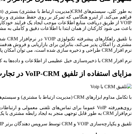
VOIP از طریق دریافت منابع اطلاعات موجب ایجاد یک فرایند خودکا
باعث می شود کارکنان از همان ابتدا با اطلاعات دقیق و کاملی به مش
با تل
مشتری را امکان پذیر می‌کند، بنابراین برای بازاریابی و فروش هدفمند ک
نرم افزار CRM طراحی و ذخیره سازی شده است، می توان امکان پاسخگویی هوشمند به مراجعین و مشتریان تلفنی را به وجود آورد.
نرم افزار CRM با ذخیره‌سازی خیل عظیمی از اطلاعات و داده‌ها به کمک کسب‌و‌کارها می‌رود و به آنها این امکان را می‌دهند تا دید بهتری نسبت به مشتریان خود داشته باشند.
مزایای استفاده از تلفیق
VoIP-CRM
در تجارت
با تکامل مداوم ابزارهای CRM (مدیریت ارتباط با مشتری) و سیستم‌های تلفنی کسب‌و‌کار، شرکت‌های مشتری مدار نقش خاصی را دارند تا از مزایای قابل توجهی در تعدادی از سناریوهای تجاری استفاده کنند.
نرم‌افزار CRM به طور قابل توجهی منجر به ایجاد رابطه مشتری با یک رویکرد بازاریابی منحصر به فرد می‌شود.
تلفیق و یکپارچه‌سازی VOIP و CRM توسط سرویس دهندگان برتر VOIP انجام ‌می‌شود که مزایای زیر را به همراه دارد: