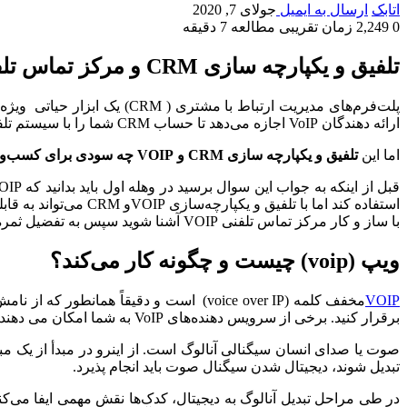
اتابک
ارسال به ایمیل
جولای 7, 2020
0
2,249
زمان تقریبی مطالعه 7 دقیقه
تلفیق و یکپارچه سازی
CRM
و مرکز تماس تل
ارائه دهندگان VoIP اجازه می‌دهد تا حساب CRM شما را با سیستم تلفن تجاری خود متصل کرده و داده‌ها را بین دو پلت‌فرم تبادل کنند.
اما این
تلفیق و یکپارچه سازی CRM و VOIP چه سودی برای کسب‌وکار و تجارت شما دارد؟
با ساز و کار مرکز تماس تلفنی VOIP آشنا شوید سپس به تفضیل ثمره این تلفیق و یکپارچه‌سازی را مطرح خواهیم کرد.
ویپ (
voip
) چیست و چگونه کار می‌کند؟
VOIP
مخفف کلمه (voice over IP) است و دقیقاً همانطور که از نامش پیداست به فناوری انتقال صدا بروی پهنای باند
برقرار کنید. برخی از سرویس دهند‌ه‌های VoIP به شما امکان می دهند با افرادی که از همان سرویس استفاده می کنند تماس بگیرید، اما برخی دیگر ممکن است امکان تماس با هر فردی را به شما بدهند.
تبدیل شوند، دیجیتال شدن سیگنال صوت باید انجام پذیرد.