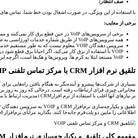
صف انتظار:
با استفاده از این ویژگی، در صورت اشغال بودن خط شما، تماس های 
برخی از معایب:
برخی از سرویس‌های VoIP در حین قطع برق کار نمی‌کنند و ممکن است ارائه دهنده سرویس توان تهیه نسخه پشتیبان را نداشته باشد.
همه سرویس‌های VoIP از طریق شماره خدمات اورژانسی به طور مستقیم به خدمات اورژانسی متصل نمی‌شوند.
سرویس دهندگان VOIP معلوم نیست که به طور مستقیم خدمات پشتیبانی ارائه بدهند یا ندهند.
VOIP با استفاده از برق کار می‌کند، اگر احیانا برق قطع شود در سرویس VOIP شما دچار اخلال می‌شود.
VoIP مستعد ابتلا به کرم ها، ویروس‌ها و هک‌ها است، اگرچه این موارد بسیار نادر است و توسعه دهندگان VoIP برای مقابله با این کار روی رمزگذاری VoIP کار می‌کنند.
تلقیق نرم افزار
CRM
با مرکز تماس تلفنی
IP
بسیاری از شرکت‌ها پیشرو و آینده‌نگر به هنگام یافتن راه‌هایی برا
بر نیازهای آنها اغلب با استفاده از نرم افزارCRM (مدیریت ارتباط با مشتریان) پیشرفته انجام می‌شود.
اطلاعاتی را مابین دو پلت‌فرم جابه‌جا کنند. بگذارید مزایای نرم‌افزار CRM و یکپارچه‌سازی سیستم تلفنی و مدل‌های ارتباط هوشمند در فضای کسب‌وکار را بررسی کنیم.
مفهوم کلی تلفیق و یکپارچه‌سازی نرم‌افزار
M