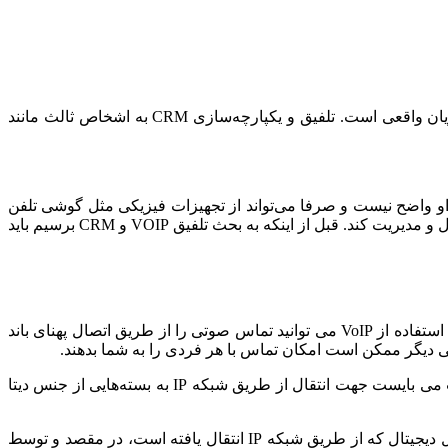
پلت‌فرم‌های مدیریت ارتباط با مشتری ( CRM) یک ابزار حیاتی ویژه کسب و‌کارها برای پیگیری تعاملات خود با مشتریان احتمالی و مشتریان واقعی است. تلفیق و یکپارچه‌سازی CRM به اشخاص ثالث مانند
یر متخصص خالی از مفهوم است و برای او واضح نیست و صرفا می‌تواند از تجهیزات فیزیکی مثل گوشی تلفن
استفاده کند اما با تلفیق و یکپارچه‌سازی VOIPو CRM می‌تواند به قابلیت‌های نرم‌افزاری VOIP دسترسی پیدا کند و قادر است که آن را کنترل و مدیریت کند. قبل از اینکه به بحث تلفیق VOIP و CRM برسیم باید
اشاره دارد. با استفاده از VoIP می توانید تماس صوتی را از طریق اتصال پهنای باند
صوت یا صدای انسان سیگنالی آنالوگ است. از اینرو در مبدأ از یک مبدل سیگنال آنالوگ به دیجیتال، استفاده می‌شود. با توجه به اینکه صوت می‌ بایست جهت انتقال از طریق شبکه IP به بسته‌‌هایی از جنس دیتا
در طی مراحل تبدیل آنالوگ به دیجیتال، کدک‌‌ها نقش مهمی ایفا می‌کنند. در طرف مقابل پس از دریافت، عمل عکس انجام می‌شود. سیگنال دیجیتال که از طریق شبکه IP انتقال یافته است، در مقصد و توسط