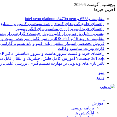
پنج‌شنبه, آگوست 6 2026
آخرین خبرها
مقایسه 6538y و intel xeon platinum 8470q oem
راهنمای جامع کتاب‌های کلیدی رشته مهندسی کامپیوتر – منابع
راهنمای خرید اینورتر ارزان مناسب برای الکتروموتور
بیشترین دلیل نارضایتی از کابین دوش چیست؟ گزارشی از پشت
مقایسه اندروید 16 و iOS 26.1: بررسی کامل سرعت، امنیت و تجربه کاربری
فروش تخصصی اسپیکر سقفی، باند اکتیو و باند پسیو با گارانتی 
کارت ویزیت مناسب وکالت
راهنمای خرید و قیمت سرور هاست و سرور دیتاسنتر | دکتر HP
3uTools چیست؟ آموزش کامل فلش، جیلبریک و انتقال فایل در آیفون
تأثیر بازی‌های ویدیویی بر مهارت تصمیم‌گیری؛ بررسی علمی، 
منو
ورود
آموزش
برنامه نویسی
اپلیکیشن ها