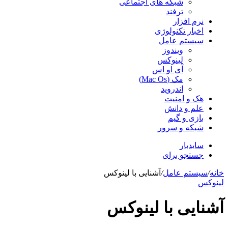
شبکه های اجتماعی
ترفند
نرم افزار
اخبار تکنولوژی
سیستم عامل
ویندوز
لینوکس
آی او اس
مک (Mac Os)
اندروید
هک و امنیت
علم و دانش
بازی و گیم
شبکه و سرور
سایدبار
جستجو برای
خانه
/
سیستم عامل
/
آشنایی با لینوکس
لینوکس
آشنایی با لینوکس