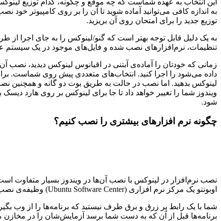
این انتخاب به عهده شماست که چه موقع و چگونه، کدام توزیع لینوکس 
به اندازه کافی می‌توانید آماده شوید تا آن را بر روی کامپیوتر خود ن
توزیع جدید را برای امتحان روی آن بریزید.
تنظیمات، نرم‌افزارهای نصب شده و فایل‌های موجود در یک سیستم عا
زمانی که خودتان را آماده‌ی آبتنی در اقیانوس لینوکس دیدید، نصب آ
داده می‌شود را اجرا کنید. انتخاب‌های متعددی پیش روی شماست. برای م
لینوکس بدهید. اما نصب در حالت به طریق بوت دو گانه و همچنین نصب 
ویندوز شما را تغییر خواهد داد تا جا برای لینوکس بر روی هارد دیسک
شود.
چگونه نرم افزارهای بیشتری را نصب کنیم؟
نصب نرم‌افزار در لینوکس با نصب آن‌ها در ویندوز بسیار متفاوت است. 
اوبونتو یک مرکز نرم افزاری (Ubuntu Software Center) وظیفه‌ی نصب برنامه‌ها را به عهده خواهد گرفت. در لینوکس مینت نامش Software Manger است و در فدورا فقط تحت عنوان Software شناخته می‌شود.
شما با یک رابط پر زرق و برق طرف نیستید که برنامه‌ها را از وب ب
برنامه‌ها قبل از آن که به دست شما برسد آزمایش‌شان را در مخازن مر