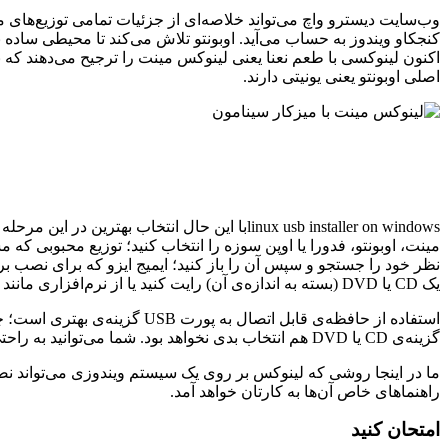
وب‌سایت دیسترو واچ می‌تواند خلاصه‌ای از جزئیات تمامی توزیع‌های م
کنجکاو ویندوز به حساب می‌آید. اوبونتو تلاش می‌کند تا محیطی ساده برا
اکنون لینوکسی با طعم نعنا یعنی لینوکس مینت را ترجیح می‌دهند که ب
اصلی اوبونتو یعنی یونیتی دارند.
linux usb installer on windowsبا این حال ا
مینت، اوبونتو، فدورا یا اوپن سوزه را انتخاب کنید؛ توزیع محبوبی که
نظر خود را جستجو و سپس آن را باز کنید؛ ایمیج ایزو که برای نصب بر ر
یک CD یا DVD (بسته به اندازه‌ی آن) رایت کنید یا از نرم‌افزاری مانند Universal USB Installer برای کپی کردن ایمیج بر روی یک حافظه‌ی قابل اتصال به درگاه USB استفاده کنید.
استفاده از حافظه‌ی قابل اتص
گزینه‌ی CD یا DVD هم انتخاب بدی نخواهد بود. شما می‌توانید به راحتی توسط Universal USB Installer یک کول دیسک با قابلیت راه اندازی از ایمیج ایزوی توزیع مورد نظر خود ایجاد کنید.
ما در اینجا روشی که لینوکس بر روی یک سیستم ویندوزی می‌تواند نصب 
راهنماهای خاص آن‌ها به کارتان خواهد آمد.
امتحان کنید