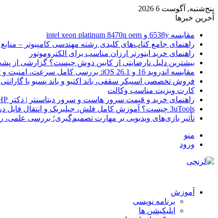
پنج‌شنبه, آگوست 6 2026
آخرین خبرها
مقایسه 6538y و intel xeon platinum 8470q oem
راهنمای جامع کتاب‌های کلیدی رشته مهندسی کامپیوتر – منابع
راهنمای خرید اینورتر ارزان مناسب برای الکتروموتور
بیشترین دلیل نارضایتی از کابین دوش چیست؟ گزارشی از پشت
مقایسه اندروید 16 و iOS 26.1: بررسی کامل سرعت، امنیت و تجربه کاربری
فروش تخصصی اسپیکر سقفی، باند اکتیو و باند پسیو با گارانتی 
کارت ویزیت مناسب وکالت
راهنمای خرید و قیمت سرور هاست و سرور دیتاسنتر | دکتر HP
3uTools چیست؟ آموزش کامل فلش، جیلبریک و انتقال فایل در آیفون
تأثیر بازی‌های ویدیویی بر مهارت تصمیم‌گیری؛ بررسی علمی، 
منو
ورود
آموزش
برنامه نویسی
اپلیکیشن ها