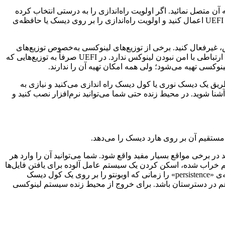
 متصل نمائید. اگر اولویت راه‌اندازی را به درستی انتخاب کرده
باشید، سیستم لینوکسی به صورت خودکار راه اندازی می‌شود. اگر باز به محیط ویندوز رفتید، لازم است که تغییراتی در بایوس یا سفت‌افزار UEFI اعمال کنید و اولویت راه‌اندازی را بر روی دیسک یا حافظه‌ی
اشد که راه اندازی امن (Secure Boot) را قبل از شروع به کار با لینوکس، غیرفعال کنید. برخی از توزیع‌های لینوکسی به‌خصوص توزیع‌های
بزرگی مانند اوبونتو با راه‌اندازی امن مشکلی ندارند؛ ولی همه این شانس را ندارند که از زیر تیغ راه‌اندازی امن سالم بیرون بیایند. این موضوع ارتباطی با امن نبودن لینوکس ندارد. در UEFI صرفاً به توزیع‌هایی که
وکسی تهیه می‌شود؛ ولی همه امکان تهیه آن را ندارند.
ریق یک دیسک نوری یا کول دیسک راه اندازی می‌کنید و نیازی به
نا شوید. در محیط زنده حتی شما می‌توانید نرم‌افزار نصب کنید و
 مستقیم آن بر روی هارد دیسک را می‌دهد.
‌عامل اصلی و هر روزه‌ی خود ندارید، داشتن یک DVD یا کول دیسک زنده می‌تواند در برخی مواقع بسیار مفید واقع شود. شما می‌توانید آن را وارد هر
ستم خراب شده، اسکن کردن یک سیستم عامل آلوده برای یافتن فایل‌ها
و برنامه‌های مخرب یا داشتن یک محیط امن برای انجام کارهای مهم مانند کارهای بانکی و … استفاده کنید. به عنوان یک ترفند می‌توانید گزینه‌ی «persistence» را زمانی که اوبونتو را بر روی یک کول دیسک
ز هم در دسترستان باشد. برای خروج از محیط زنده سیستم لینوکسی