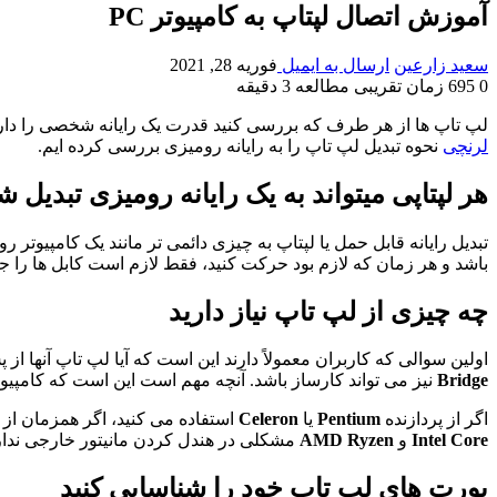
آموزش اتصال لپتاپ به کامپیوتر PC
سعید زارعین
ارسال به ایمیل
فوریه 28, 2021
0
695
زمان تقریبی مطالعه 3 دقیقه
لپ تاپ ها از هر طرف که بررسی کنید قدرت یک رایانه شخصی را دارند
لرنچی
نحوه تبدیل لپ تاپ را به رایانه رومیزی بررسی کرده ایم.
هر لپتاپی میتواند به یک رایانه رومیزی تبدیل ش
باشد و هر زمان که لازم بود حرکت کنید، فقط لازم است کابل ها را جدا
چه چیزی از لپ تاپ نیاز دارید
اولین سوالی که کاربران معمولاً دارند این است که آیا لپ تاپ آنها
Bridge
نیز می تواند کارساز باشد. آنچه مهم است این است که کامپیوت
اگر از پردازنده
Pentium
یا
Celeron
استفاده می کنید، اگر همزمان از 
Intel Core
و
AMD Ryzen
مشکلی در هندل کردن مانیتور خارجی ندار
پورت های لپ تاپ خود را شناسایی کنید