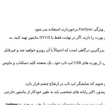
داریم. این روزها این مورد در لپ تاپ ها چندان معمول نیست، اما خواهید دید که نمایشگرهای میان رده تا بودجه کم این پورت را دارند. اگر در نهایت فقط با DVI-D مانیتور تهیه کنید، به
ماده به کار قدیمی وجود دارد که اتصال ویدیویی کلاسیک است که از دهه ۸۰ در رایانه های شخصی مشاهده می کنیم. VGA بزرگترین درگاهی است که احتمالاً با آن روبرو خواهید شد و غیرقابل
اکنون قسمت ساده ماجرا فرا می رسد. با خاموش بودن لپ تاپ، کابل نمایشگر خود را از لپ تاپ به مانیتور مورد نظر خود وصل کنید، سپس، از پورت های USB لپ تاپ خود ، یک صفحه کلید دسکتاپ و ماوس
ن شوید که نمایشگر لپ تاپ در ارتفاع چشم قرار دارد.
 به ویندوز، اکثر رایانه های شخصی باید به طور خودکار از مانیتور خارجی
 ایمن و درست وارد شده اند. درنهایت، با رفتن به بخش
Settings >