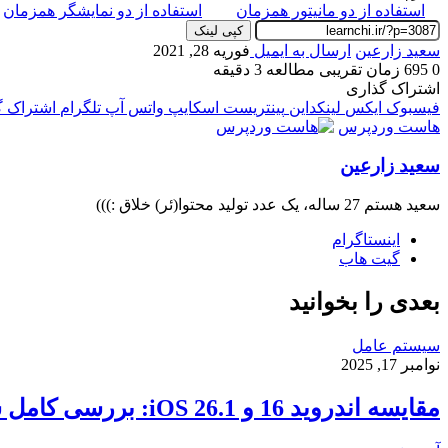
استفاده از دو مانیتور همزمان
استفاده از دو نمایشگر همزمان
کپی لینک
سعید زارعین
ارسال به ایمیل
فوریه 28, 2021
0
695
زمان تقریبی مطالعه 3 دقیقه
اشتراک گذاری
فیسبوک
ایکس
لینکداین
پینتریست
اسکایپ
واتس آپ
تلگرام
اشتراک گذ
هاست وردپرس
سعید زارعین
سعید هستم 27 ساله، یک عدد تولید محتوا(ئر) خلاق :)))
اینستاگرام
گیت ‌هاب
بعدی را بخوانید
سیستم عامل
نوامبر 17, 2025
مقایسه اندروید 16 و iOS 26.1: بررسی کامل سرعت، امنیت و تجربه کاربری