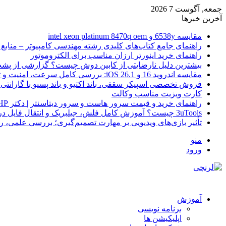
جمعه, آگوست 7 2026
آخرین خبرها
مقایسه 6538y و intel xeon platinum 8470q oem
راهنمای جامع کتاب‌های کلیدی رشته مهندسی کامپیوتر – منابع
راهنمای خرید اینورتر ارزان مناسب برای الکتروموتور
بیشترین دلیل نارضایتی از کابین دوش چیست؟ گزارشی از پشت
مقایسه اندروید 16 و iOS 26.1: بررسی کامل سرعت، امنیت و تجربه کاربری
فروش تخصصی اسپیکر سقفی، باند اکتیو و باند پسیو با گارانتی 
کارت ویزیت مناسب وکالت
راهنمای خرید و قیمت سرور هاست و سرور دیتاسنتر | دکتر HP
3uTools چیست؟ آموزش کامل فلش، جیلبریک و انتقال فایل در آیفون
تأثیر بازی‌های ویدیویی بر مهارت تصمیم‌گیری؛ بررسی علمی، 
منو
ورود
آموزش
برنامه نویسی
اپلیکیشن ها