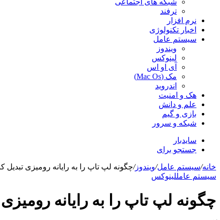
شبکه های اجتماعی
ترفند
نرم افزار
اخبار تکنولوژی
سیستم عامل
ویندوز
لینوکس
آی او اس
مک (Mac Os)
اندروید
هک و امنیت
علم و دانش
بازی و گیم
شبکه و سرور
سایدبار
جستجو برای
خانه
/
سیستم عامل
/
ویندوز
/
چگونه لپ تاپ را به رایانه رومیزی تبدیل کن
سیستم عامل
لینوکس
چگونه لپ تاپ را به رایانه رومیزی 