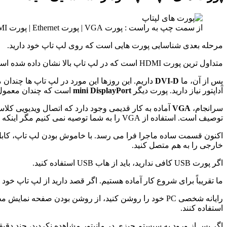
از سمت چپ به راست : پورت VGA | پورت Ethernet | پورت HDMI | پورت USB
مرحله بعدی شناسایی پورت هایی است که روی لپ تاپ خود دارید.
متداول ترین پورت HDMI است که در لپ تاپ بالا نشان داده شده است. مورد بعدی DisplayPort است که معمولاً در نمایشگرهای بازی که از ویژگی FreeSync برخوردارند استفاده می شود.
پس از آن، ما
DVI-D
آداپتور نیاز دارید. پورت دیگر
mini DisplayPort
است که چندان معمول
سرانجام،
VGA
توصیف است. استفاده از VGA را به شما توصیه نمی کنیم مگر اینکه تنها گزینه موجود باشد.
خارجی را به هم متصل کنید.
اگر پورت USB کافی ندارید، باید از هاب USB استفاده کنید.
ما تقریباً برای شروع کار آماده هستیم. اگر قصد دارید از لپ تاپ خود
رایانه شخصی PC خود را روشن کنید، از روشن بودن صفحه ن
استفاده کنند.
اگر پس از ورود به سیستم چیزی در مانیتور مشاهده نکردید، چند دقیق