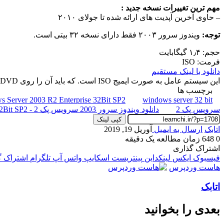
مهم ترین تغییرات نسخه جدید :
– حاوی آخرین آپدیت های ارائه شده تا جولای ۲۰۱۰
توجه:
ویندوز سرور ۲۰۰۳ فقط دارای نسخه ۳۲ بیتی است.
حجم: ۱٫۴ گیگابایت
فرمت: ISO
دانلود با لینک مستقیم
این سیستم عامل به صورت ایمیج ISO است. که باید آن را روی DVD یا فلش مموری رایت کنید تا قابل بوت و نصب باشد.
برچسب ها
 Server 2003 R2 Enterprise 32Bit SP2
windows server 32 bit
سرویس پک 2
دانلود ویندوز سرور 2003 سرویس پک 2 - Windows Server 2003 R2 Enterprise 32Bit SP2
کپی لینک
اتابک
ارسال به ایمیل
آوریل 19, 2019
0
648
زمان مطالعه یک دقیقه
اشتراک گذاری
فیسبوک
ایکس
لینکداین
پینتریست
اسکایپ
واتس آپ
تلگرام
اشتراک گذ
هاست وردپرس
اتابک
بعدی را بخوانید