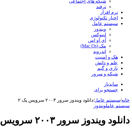
شبکه های اجتماعی
ترفند
نرم افزار
اخبار تکنولوژی
سیستم عامل
ویندوز
لینوکس
آی او اس
مک (Mac Os)
اندروید
هک و امنیت
علم و دانش
بازی و گیم
شبکه و سرور
سایدبار
جستجو برای
خانه
/
سیستم عامل
/
دانلود ویندوز سرور ۲۰۰۳ سرویس پک ۲
سیستم عامل
ویندوز
دانلود ویندوز سرور ۲۰۰۳ سرویس پک ۲