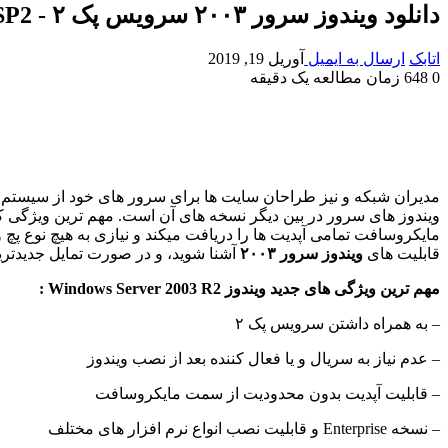
دانلود ویندوز سرور ۲۰۰۳ سرویس پک ۲ - Windows Server 2003 R2 Enterprise 32Bit SP2
اتابک
ارسال به ایمیل
آوریل 19, 2019
0
648
زمان مطالعه یک دقیقه
مدیران شبکه و نیز طراحان سایت ها برای سرور های خود از سیستم 
ویندوز های سرور در بین دیگر نسخه های آن است. مهم ترین ویژگی که ا
مایکروسافت تمامی آپدیت ها را دریافت میکند و نیازی به هیچ نوع پچ
قابلیت های
ویندوز سرور ۲۰۰۳
آشنا شوید، و در صورت تمایل جدیدترین نسخه آ
مهم ترین ویژگی های جدید ویندوز Windows Server 2003 R2 :
– به همراه داشتن سرویس پک ۲
– عدم نیاز به سریال و یا فعال کننده بعد از نصب ویندوز
– قابلیت آپدیت بدون محدودیت از سمت مایکروسافت
– نسخه Enterprise و قابلیت نصب انواع نرم افزار های مختلف