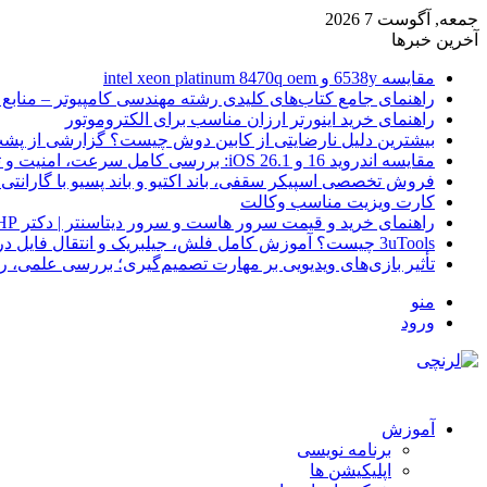
جمعه, آگوست 7 2026
آخرین خبرها
مقایسه 6538y و intel xeon platinum 8470q oem
راهنمای جامع کتاب‌های کلیدی رشته مهندسی کامپیوتر – منابع
راهنمای خرید اینورتر ارزان مناسب برای الکتروموتور
بیشترین دلیل نارضایتی از کابین دوش چیست؟ گزارشی از پشت
مقایسه اندروید 16 و iOS 26.1: بررسی کامل سرعت، امنیت و تجربه کاربری
فروش تخصصی اسپیکر سقفی، باند اکتیو و باند پسیو با گارانتی 
کارت ویزیت مناسب وکالت
راهنمای خرید و قیمت سرور هاست و سرور دیتاسنتر | دکتر HP
3uTools چیست؟ آموزش کامل فلش، جیلبریک و انتقال فایل در آیفون
تأثیر بازی‌های ویدیویی بر مهارت تصمیم‌گیری؛ بررسی علمی، 
منو
ورود
آموزش
برنامه نویسی
اپلیکیشن ها