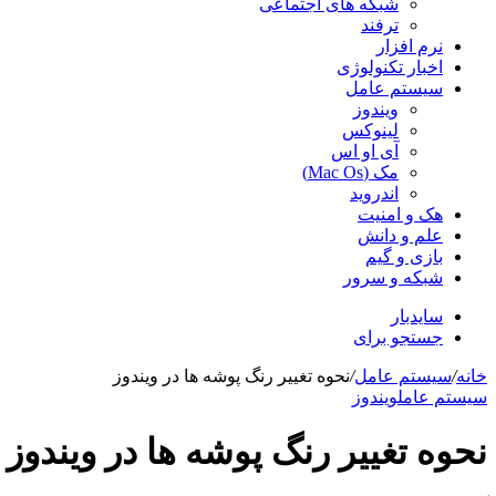
شبکه های اجتماعی
ترفند
نرم افزار
اخبار تکنولوژی
سیستم عامل
ویندوز
لینوکس
آی او اس
مک (Mac Os)
اندروید
هک و امنیت
علم و دانش
بازی و گیم
شبکه و سرور
سایدبار
جستجو برای
خانه
/
سیستم عامل
/
نحوه تغییر رنگ پوشه ها در ویندوز
سیستم عامل
ویندوز
نحوه تغییر رنگ پوشه ها در ویندوز