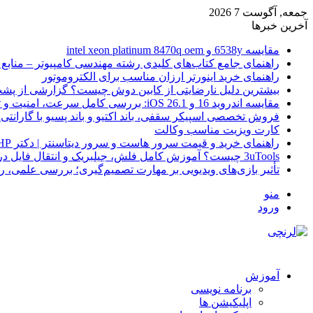
جمعه, آگوست 7 2026
آخرین خبرها
مقایسه 6538y و intel xeon platinum 8470q oem
راهنمای جامع کتاب‌های کلیدی رشته مهندسی کامپیوتر – منابع
راهنمای خرید اینورتر ارزان مناسب برای الکتروموتور
بیشترین دلیل نارضایتی از کابین دوش چیست؟ گزارشی از پشت
مقایسه اندروید 16 و iOS 26.1: بررسی کامل سرعت، امنیت و تجربه کاربری
فروش تخصصی اسپیکر سقفی، باند اکتیو و باند پسیو با گارانتی 
کارت ویزیت مناسب وکالت
راهنمای خرید و قیمت سرور هاست و سرور دیتاسنتر | دکتر HP
3uTools چیست؟ آموزش کامل فلش، جیلبریک و انتقال فایل در آیفون
تأثیر بازی‌های ویدیویی بر مهارت تصمیم‌گیری؛ بررسی علمی، 
منو
ورود
آموزش
برنامه نویسی
اپلیکیشن ها