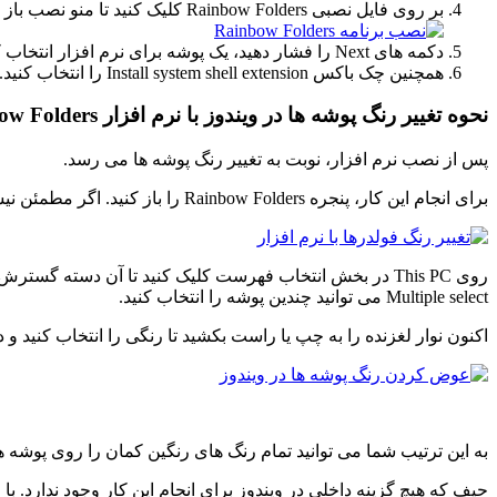
بر روی فایل نصبی Rainbow Folders کلیک کنید تا منو نصب باز شود.
دکمه های Next را فشار دهید، یک پوشه برای نرم افزار انتخاب کنید و گزینه Install را انتخاب کنید.
همچنین چک باکس Install system shell extension را انتخاب کنید.
نحوه تغییر رنگ پوشه ها در ویندوز با نرم افزار Rainbow Folders
پس از نصب نرم افزار، نوبت به تغییر رنگ پوشه ها می رسد.
برای انجام این کار، پنجره Rainbow Folders را باز کنید. اگر مطمئن نیستید کجا نصب شده است، کلید میانبر
Multiple select می توانید چندین پوشه را انتخاب کنید.
اکنون نوار لغزنده را به چپ یا راست بکشید تا رنگی را انتخاب کنید و درنهایت دکمه Colorize را فشار دهید تا رنگ 
به این ترتیب شما می توانید تمام رنگ های رنگین کمان را روی پوشه ه