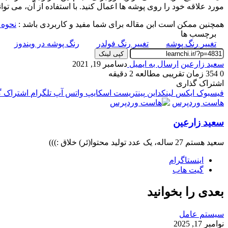
مورد علاقه خود را روی پوشه ها اعمال کنید. با استفاده از آن، می توان
همچنین ممکن است ابن مقاله برای شما مفید و کاربردی باشد :
نحوه ا
برچسب ها
تغییر رنگ پوشه
تغییر رنگ فولدر
رنگ پوشه در ویندوز
کپی لینک
سعید زارعین
ارسال به ایمیل
دسامبر 19, 2021
0
354
زمان تقریبی مطالعه 2 دقیقه
اشتراک گذاری
فیسبوک
ایکس
لینکداین
پینتریست
اسکایپ
واتس آپ
تلگرام
اشتراک گذ
هاست وردپرس
سعید زارعین
سعید هستم 27 ساله، یک عدد تولید محتوا(ئر) خلاق :)))
اینستاگرام
گیت ‌هاب
بعدی را بخوانید
سیستم عامل
نوامبر 17, 2025