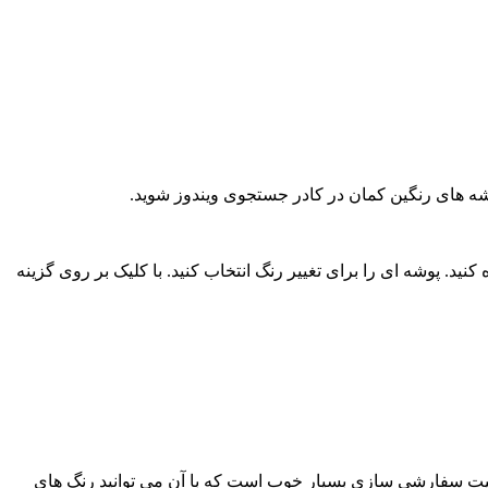
وشه های رنگین کمان در کادر جستجوی ویندوز شوید.
Local Di:) را انتخاب کنید تا دایرکتوری خود را مشاهده کنید. پوشه ای را برای تغییر رنگ انتخاب کنید. با کلیک بر روی گزینه
 با این حال، نرم افزار Rainbow Folders در عین کم حجمی و سبکی، یک کیت سفارشی سازی بسیار خوب است که با آن می توانید رنگ های